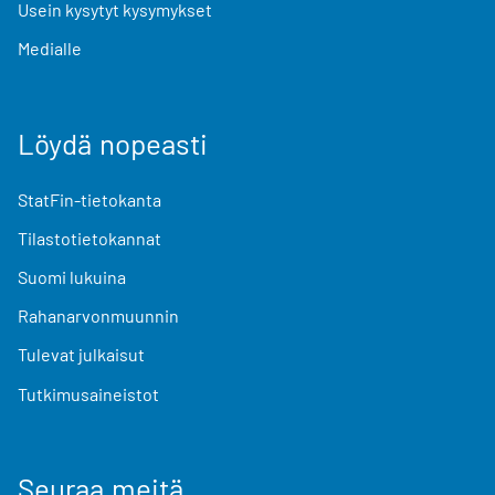
Usein kysytyt kysymykset
Medialle
Löydä nopeasti
StatFin-tietokanta
Tilastotietokannat
Suomi lukuina
Rahanarvonmuunnin
Tulevat julkaisut
Tutkimusaineistot
Seuraa meitä