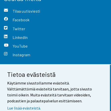
Tilaa uutisviesti
Facebook
Twitter
LinkedIn
YouTube
Instagram
Tietoa evästeistä
Yhteystiedot
Käytämme sivustollamme evästeitä.
Palaute
Välttämättömiä evästeitä tarvitaan, jotta sivusto
toimii oikein. Muita evästeitä tarvitaan videoiden,
Käyttöehdot
podcastien ja palautepalvelun esittämiseen.
Tietosuoja
Lue lisää evästeistä.