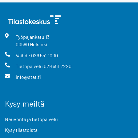
Työpajankatu
13
00580
Helsinki
Vaihde
029 551 1000
Tietopalvelu
029 551 2220
info@stat.fi
Kysy meiltä
Neuvonta ja tietopalvelu
Kysy tilastoista