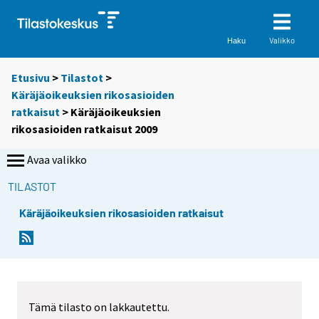
Valikko
Haku
Etusivu
>
Tilastot
>
Käräjäoikeuksien rikosasioiden
ratkaisut
> Käräjäoikeuksien
rikosasioiden ratkaisut 2009
Avaa valikko
TILASTOT
Käräjäoikeuksien rikosasioiden ratkaisut
Tämä tilasto on lakkautettu.