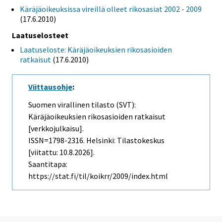
Käräjäoikeuksissa vireillä olleet rikosasiat 2002 - 2009
(17.6.2010)
Laatuselosteet
Laatuseloste: Käräjäoikeuksien rikosasioiden
ratkaisut
(17.6.2010)
Viittausohje
:
Suomen virallinen tilasto (SVT):
Käräjäoikeuksien rikosasioiden ratkaisut
[verkkojulkaisu].
ISSN=1798-2316. Helsinki: Tilastokeskus
[viitattu: 10.8.2026].
Saantitapa:
https://stat.fi/til/koikrr/2009/index.html