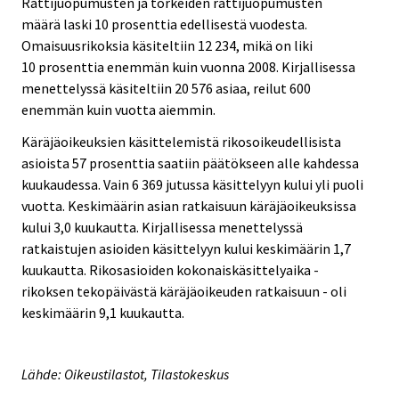
Rattijuopumusten ja törkeiden rattijuopumusten
määrä laski 10 prosenttia edellisestä vuodesta.
Omaisuusrikoksia käsiteltiin 12 234, mikä on liki
10 prosenttia enemmän kuin vuonna 2008. Kirjallisessa
menettelyssä käsiteltiin 20 576 asiaa, reilut 600
enemmän kuin vuotta aiemmin.
Käräjäoikeuksien käsittelemistä rikosoikeudellisista
asioista 57 prosenttia saatiin päätökseen alle kahdessa
kuukaudessa. Vain 6 369 jutussa käsittelyyn kului yli puoli
vuotta. Keskimäärin asian ratkaisuun käräjäoikeuksissa
kului 3,0 kuukautta. Kirjallisessa menettelyssä
ratkaistujen asioiden käsittelyyn kului keskimäärin 1,7
kuukautta. Rikosasioiden kokonaiskäsittelyaika -
rikoksen tekopäivästä käräjäoikeuden ratkaisuun - oli
keskimäärin 9,1 kuukautta.
Lähde: Oikeustilastot, Tilastokeskus