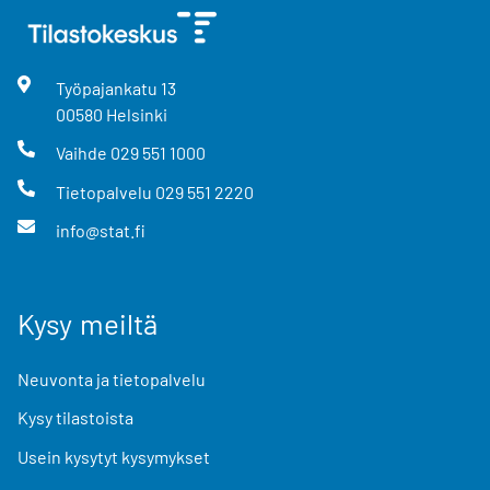
Työpajankatu
13
00580
Helsinki
Vaihde
029 551 1000
Tietopalvelu
029 551 2220
info@stat.fi
Kysy meiltä
Neuvonta ja tietopalvelu
Kysy tilastoista
Usein kysytyt kysymykset