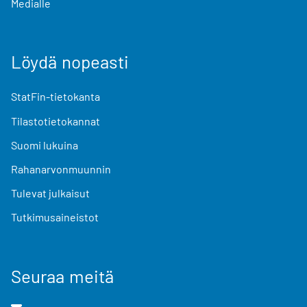
Medialle
Löydä nopeasti
StatFin-tietokanta
Tilastotietokannat
Suomi lukuina
Rahanarvonmuunnin
Tulevat julkaisut
Tutkimusaineistot
Seuraa meitä