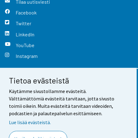
Tilaa uutisviesti
Facebook
Twitter
LinkedIn
YouTube
Instagram
Tietoa evästeistä
Yhteystiedot
Käytämme sivustollamme evästeitä.
Palaute
Välttämättömiä evästeitä tarvitaan, jotta sivusto
toimii oikein. Muita evästeitä tarvitaan videoiden,
Käyttöehdot
podcastien ja palautepalvelun esittämiseen.
Tietosuoja
Lue lisää evästeistä.
Saavutettavuus