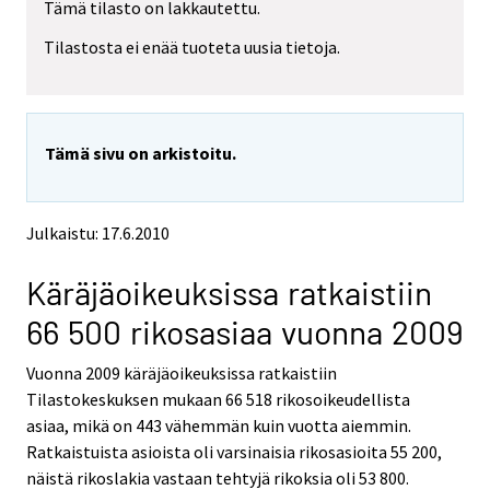
Tämä tilasto on lakkautettu.
e
e
m
m
Tilastosta ei enää tuoteta uusia tietoja.
o
o
v
v
i
i
n
n
g
g
Tämä sivu on arkistoitu.
t
t
o
o
a
a
n
n
Julkaistu: 17.6.2010
o
o
t
t
Käräjäoikeuksissa ratkaistiin
h
h
e
e
66 500 rikosasiaa vuonna 2009
r
r
s
s
Vuonna 2009 käräjäoikeuksissa ratkaistiin
e
e
Tilastokeskuksen mukaan 66 518 rikosoikeudellista
r
r
v
v
asiaa, mikä on 443 vähemmän kuin vuotta aiemmin.
i
i
Ratkaistuista asioista oli varsinaisia rikosasioita 55 200,
c
c
näistä rikoslakia vastaan tehtyjä rikoksia oli 53 800.
e
e