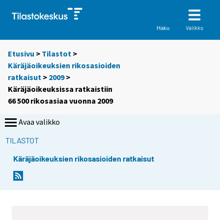
Valikko
Haku
Etusivu
>
Tilastot
>
Käräjäoikeuksien rikosasioiden
ratkaisut
>
2009
>
Käräjäoikeuksissa ratkaistiin
66 500 rikosasiaa vuonna 2009
Avaa valikko
TILASTOT
Käräjäoikeuksien rikosasioiden ratkaisut
Y
Y
o
o
u
u
a
a
r
r