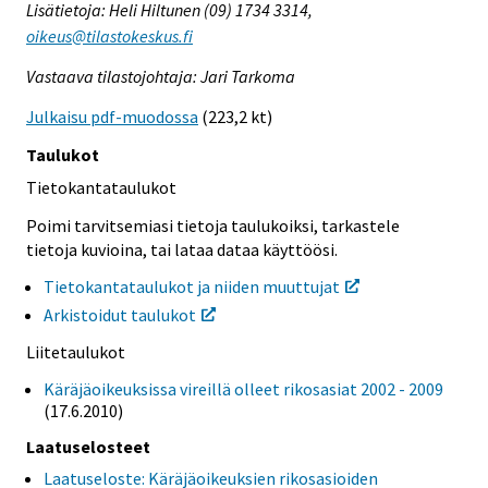
Lisätietoja: Heli Hiltunen (09) 1734 3314,
oikeus@tilastokeskus.fi
Vastaava tilastojohtaja: Jari Tarkoma
Julkaisu pdf-muodossa
(223,2 kt)
Taulukot
Tietokantataulukot
Poimi tarvitsemiasi tietoja taulukoiksi, tarkastele
tietoja kuvioina, tai lataa dataa käyttöösi.
Tietokantataulukot ja niiden muuttujat
Arkistoidut taulukot
Liitetaulukot
Käräjäoikeuksissa vireillä olleet rikosasiat 2002 - 2009
(17.6.2010)
Laatuselosteet
Laatuseloste: Käräjäoikeuksien rikosasioiden