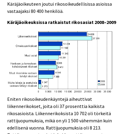
Käräjäoikeuteen joutui rikosoikeudellisissa asioissa
.
.
vastaajaksi 80 400 henkilöä.
Käräjäoikeuksissa ratkaistut rikosasiat 2008–2009
Eniten rikosoikeudenkäyntejä aiheuttivat
liikennerikokset, joita oli 37 prosenttia kaikista
rikosasioista. Liikennerikoksista 10 702 oli törkeitä
rattijuopumuksia, mikä on yli 1 500 vähemmän kuin
edellisenä vuonna. Rattijuopumuksia oli 8 213.