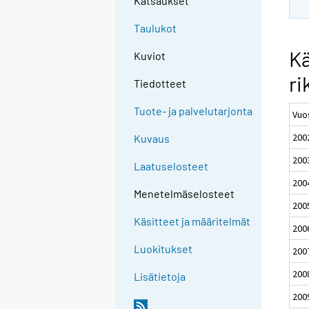
Katsaukset
Taulukot
Kä
Kuviot
ri
Tiedotteet
Tuote- ja palvelutarjonta
Vuo
200
Kuvaus
200
Laatuselosteet
200
Menetelmäselosteet
200
Käsitteet ja määritelmät
200
Luokitukset
200
200
Lisätietoja
200