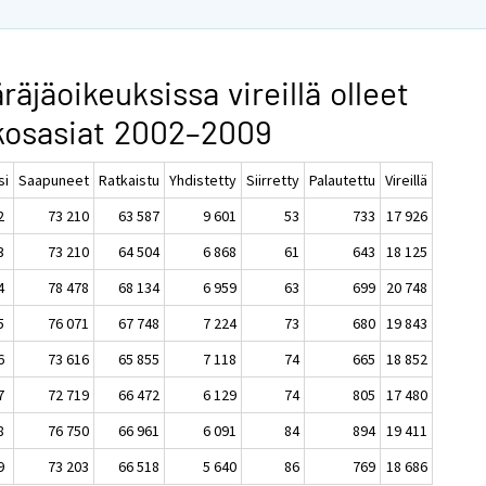
räjäoikeuksissa vireillä olleet
kosasiat 2002–2009
si
Saapuneet
Ratkaistu
Yhdistetty
Siirretty
Palautettu
Vireillä
2
73 210
63 587
9 601
53
733
17 926
3
73 210
64 504
6 868
61
643
18 125
4
78 478
68 134
6 959
63
699
20 748
5
76 071
67 748
7 224
73
680
19 843
6
73 616
65 855
7 118
74
665
18 852
7
72 719
66 472
6 129
74
805
17 480
8
76 750
66 961
6 091
84
894
19 411
9
73 203
66 518
5 640
86
769
18 686