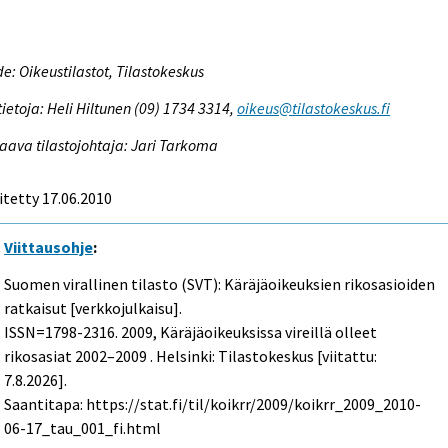
e: Oikeustilastot, Tilastokeskus
tietoja: Heli Hiltunen (09) 1734 3314,
oikeus@tilastokeskus.fi
aava tilastojohtaja: Jari Tarkoma
itetty 17.06.2010
Viittausohje
:
Suomen virallinen tilasto (SVT): Käräjäoikeuksien rikosasioiden
ratkaisut [verkkojulkaisu].
ISSN=1798-2316. 2009, Käräjäoikeuksissa vireillä olleet
rikosasiat 2002–2009 . Helsinki: Tilastokeskus [viitattu:
7.8.2026].
Saantitapa: https://stat.fi/til/koikrr/2009/koikrr_2009_2010-
06-17_tau_001_fi.html