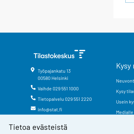
Kysy 
Työpajankatu
13
00580
Helsinki
Neuvonta
Vaihde
029 551 1000
Kysy tila
Tietopalvelu
029 551 2220
Usein ky
info@stat.fi
Medialle
Tietoa evästeistä