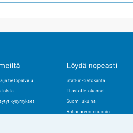
meiltä
Löydä nopeasti
 ja tietopalvelu
StatFin-tietokanta
stoista
Tilastotietokannat
sytyt kysymykset
Suomi lukuina
Rahanarvonmuunnin
Tulevat julkaisut
Tutkimusaineistot