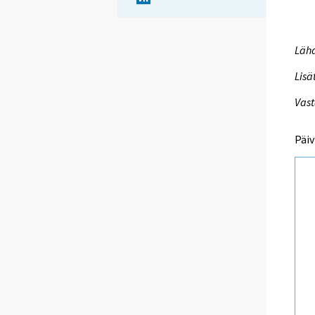
Lähd
Lisä
Vast
Päiv