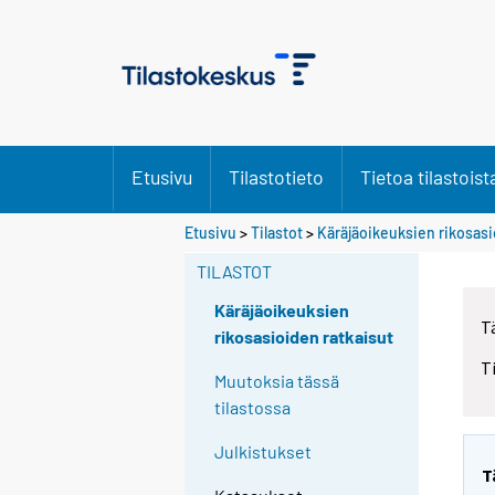
Etusivu
Tilastotieto
Tietoa tilastoist
Etusivu
>
Tilastot
>
Käräjäoikeuksien rikosasi
TILASTOT
Käräjäoikeuksien
T
rikosasioiden ratkaisut
T
Muutoksia tässä
tilastossa
Julkistukset
T