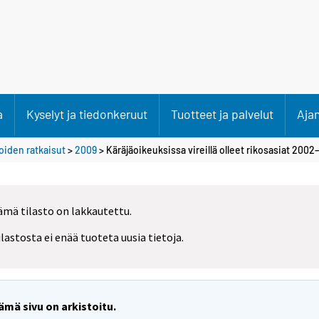
a
Kyselyt ja tiedonkeruut
Tuotteet ja palvelut
Aja
oiden ratkaisut
>
2009
> Käräjäoikeuksissa vireillä olleet rikosasiat 200
ämä tilasto on lakkautettu.
ilastosta ei enää tuoteta uusia tietoja.
ämä sivu on arkistoitu.