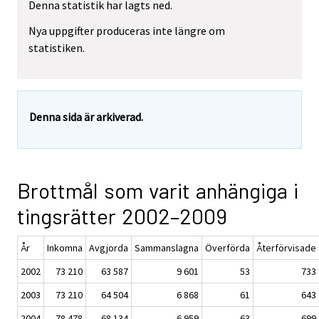
Denna statistik har lagts ned.
Nya uppgifter produceras inte längre om
statistiken.
Denna sida är arkiverad.
Brottmål som varit anhängiga i
tingsrätter 2002–2009
År
Inkomna
Avgjorda
Sammanslagna
Överförda
Återförvisade
2002
73 210
63 587
9 601
53
733
2003
73 210
64 504
6 868
61
643
2004
78 478
68 134
6 959
63
699