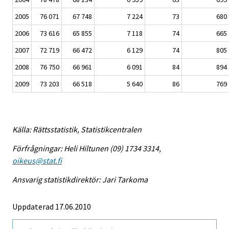
2005
76 071
67 748
7 224
73
680
2006
73 616
65 855
7 118
74
665
2007
72 719
66 472
6 129
74
805
2008
76 750
66 961
6 091
84
894
2009
73 203
66 518
5 640
86
769
Källa: Rättsstatistik, Statistikcentralen
Förfrågningar: Heli Hiltunen (09) 1734 3314,
oikeus@stat.fi
Ansvarig statistikdirektör: Jari Tarkoma
Uppdaterad 17.06.2010