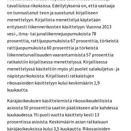
tavallisissa rikoksissa. Edellytyksenä on, että vastaaja
on tunnustanut teon ja suostunut kirjalliseen
menettelyyn. Kirjallista menettelyä käytetään
erityisesti liikennerikosten käsittelyyn. Vuonna 2013
vesi-, ilma- tai junaliikennejuopumuksista 78
prosenttia, rattijuopumuksista 67 prosenttia, törkeistä
rattijuopumuksista 60 prosenttia ja törkeistä
liikenneturvallisuuden vaarantamisista 57 prosenttia
ratkaistiin kirjallisessa menettelyssä. Kirjallisessa
menettelyssä käsiteltiin myös yli puolet salakuljetus- ja
näpistysrikoksista. Kirjallisesti ratkaistujen
rikosasioiden käsittelyyn kului keskimäärin 1,9
kuukautta.
Käräjäoikeuksien käsittelemistä rikosoikeudellisista
asioista 50 prosenttia saatiin päätökseen alle kahdessa
kuukaudessa. Yli puoli vuotta käsittely kesti 13
prosentissa asioista. Keskimäärin asian ratkaisuun
käräjäoikeuksissa kului 3,5 kuukautta. Rikosasioiden