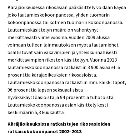
Käräjäoikeudessa rikosasian pääkäsittely voidaan käydä
joko lautamieskokoonpanossa, yhden tuomarin
kokoonpanossa tai kolmen tuomarin kokoonpanossa.
Lautamieskäsittelyn määrä on vähentynyt
merkittävästi viime vuosina. Vuoden 2009 alussa
voimaan tulleen lainmuutoksen myötä lautamiehet
osallistuvat vain vakavimpien ja yhteiskunnallisesti
merkittävimpien rikosten käsittelyyn. Vuonna 2013
lautamieskokoonpanossa ratkaistiin 3 900 asiaa eli 6
prosenttia käräjäoikeuksien rikosasioista.
Lautamieskokoonpanossa ratkaistiin mm. kaikki tapot,
96 prosenttia lapsen seksuaalisista
hyväksikäyttöasioista ja 94 prosenttia tuhotöistä.
Lautamieskokoonpanossa asian käsittely kesti
keskimäärin 5,3 kuukautta.
Käräjäoikeuksissa ratkaistujen rikosasioiden
ratkaisukokoonpanot 2002–2013