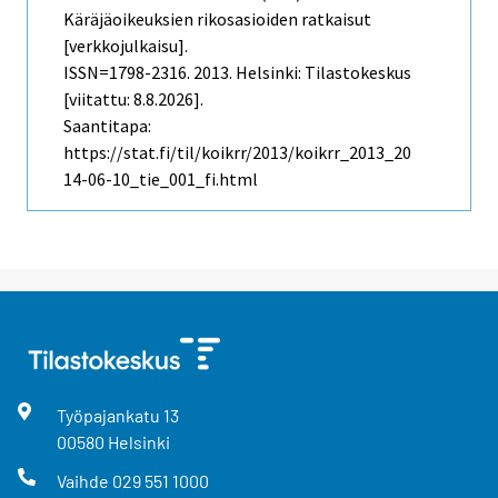
Käräjäoikeuksien rikosasioiden ratkaisut
[verkkojulkaisu].
ISSN=1798-2316. 2013. Helsinki: Tilastokeskus
[viitattu: 8.8.2026].
Saantitapa:
https://stat.fi/til/koikrr/2013/koikrr_2013_20
14-06-10_tie_001_fi.html
Työpajankatu
13
00580
Helsinki
Vaihde
029 551 1000