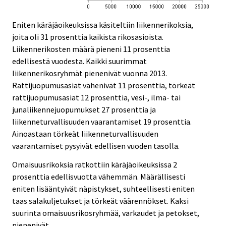
Eniten käräjäoikeuksissa käsiteltiin liikennerikoksia,
joita oli 31 prosenttia kaikista rikosasioista.
Liikennerikosten määrä pieneni 11 prosenttia
edellisestä vuodesta. Kaikki suurimmat
liikennerikosryhmät pienenivät vuonna 2013.
Rattijuopumusasiat vähenivät 11 prosenttia, törkeät
rattijuopumusasiat 12 prosenttia, vesi-, ilma- tai
junaliikennejuopumukset 27 prosenttia ja
liikenneturvallisuuden vaarantamiset 19 prosenttia.
Ainoastaan törkeät liikenneturvallisuuden
vaarantamiset pysyivät edellisen vuoden tasolla.
Omaisuusrikoksia ratkottiin käräjäoikeuksissa 2
prosenttia edellisvuotta vähemmän. Määrällisesti
eniten lisääntyivät näpistykset, suhteellisesti eniten
taas salakuljetukset ja törkeät väärennökset. Kaksi
suurinta omaisuusrikosryhmää, varkaudet ja petokset,
pienenivät.