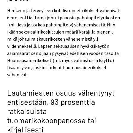
Henkeen ja terveyteen kohdistuneet rikokset vähenivät
6 prosenttia. Tämä johtui pääosin pahoinpitelyrikosten
(ml. lievä ja törkeä pahoinpitely) vähenemisestä. Niin
ikään seksuaalirikosjuttujen määrä käräjillä pieneni,
mikä johtui raiskausrikosten vähenemistä yli
viidenneksellä. Lapsen seksuaalisen hyväksikäytön
asiamäärät sen sijaan pysyivät edellisen vuoden tasolla.
Huumausainerikokset (ml. myös valmistus ja käyttö)
lisääntyivät, joskin törkeät huumausainerikokset
vähenivät.
Lautamiesten osuus vähentynyt
entisestään, 93 prosenttia
ratkaisuista
tuomarikokoonpanossa tai
kirjallisesti