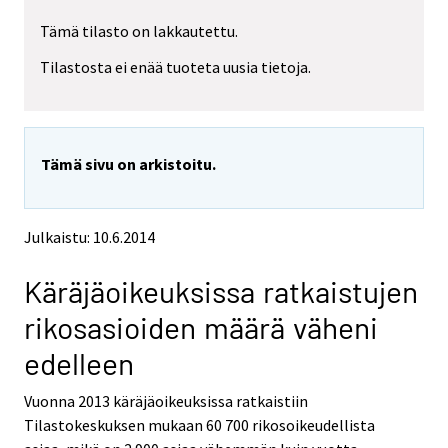
r
r
Tämä tilasto on lakkautettu.
e
e
m
m
Tilastosta ei enää tuoteta uusia tietoja.
o
o
v
v
i
i
n
n
g
g
Tämä sivu on arkistoitu.
t
t
o
o
a
a
n
n
Julkaistu: 10.6.2014
o
o
t
t
Käräjäoikeuksissa ratkaistujen
h
h
e
e
rikosasioiden määrä väheni
r
r
s
s
edelleen
e
e
r
r
Vuonna 2013 käräjäoikeuksissa ratkaistiin
v
v
Tilastokeskuksen mukaan 60 700 rikosoikeudellista
i
i