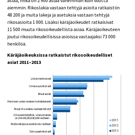
asiaa, mikä on 2 900 asiaa vähemmän kuin vuotta
c
c
e
e
aiemmin. Rikoslakia vastaan tehtyjä asioita ratkaistiin
.
.
48 200 ja muita lakeja ja asetuksia vastaan tehtyjä
rikosasioita 1 000. Lisäksi käräjäoikeudet ratkaisivat
11 500 muuta rikosoikeudellista asiaa. Käräjäoikeuteen
joutui rikosoikeudellisissa asioissa vastaajaksi 73 000
henkilöä.
Käräjäoikeuksissa ratkaistut rikosoikeudelliset
asiat 2011–2013