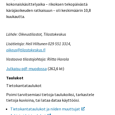
kokonaiskäsittelyaika – rikoksen tekopäivästä
käräjäoikeuden ratkaisuun – oli keskimäärin 10,8
kuukautta.
Lähde: Oikeustilastot, Tilastokeskus
Lisätietoja: Heli Hiltunen 029 551 3314,
oikeus@tilastokeskus.fi
Vastaava tilastojohtaja: Riitta Harala
Julkaisu pdf-muodossa
(262,6 kt)
Taulukot
Tietokantataulukot
Poimi tarvitsemiasi tietoja taulukoiksi, tarkastele
tietoja kuvioina, tai lataa dataa käyttöösi.
Tietokantataulukot ja niiden muuttujat