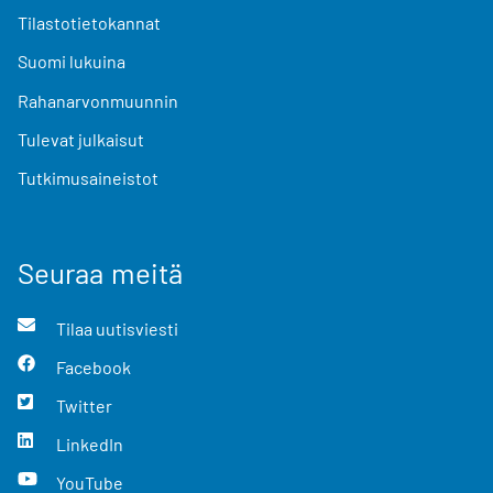
Tilastotietokannat
Suomi lukuina
Rahanarvonmuunnin
Tulevat julkaisut
Tutkimusaineistot
Seuraa meitä
Tilaa uutisviesti
Facebook
Twitter
LinkedIn
YouTube