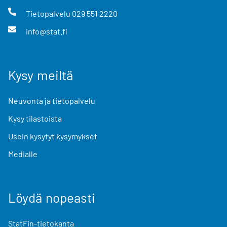
Tietopalvelu
029 551 2220
info@stat.fi
Kysy meiltä
Neuvonta ja tietopalvelu
Kysy tilastoista
Usein kysytyt kysymykset
Medialle
Löydä nopeasti
StatFin-tietokanta