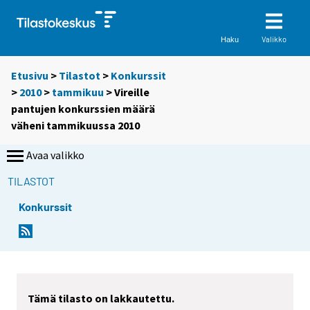
Valikko
Haku
Etusivu
>
Tilastot
>
Konkurssit
>
2010
>
tammikuu
> Vireille
pantujen konkurssien määrä
väheni tammikuussa 2010
Avaa valikko
TILASTOT
Konkurssit
Y
Y
o
o
u
u
a
a
r
r
Tämä tilasto on lakkautettu.
e
e