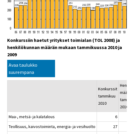
Konkurssiin haetut yritykset toimialan (TOL 2008) ja
henkilökunnan määrän mukaan tammikuussa 2010 ja
2009
Avaa taulukko
suurempana
Henkilö
Konkurssit
määrä
tammikuu
tammik
2010
2010
Maa-, metsä- ja kalatalous
6
Teollisuus, kaivostoiminta, energia- ja vesihuolto
27