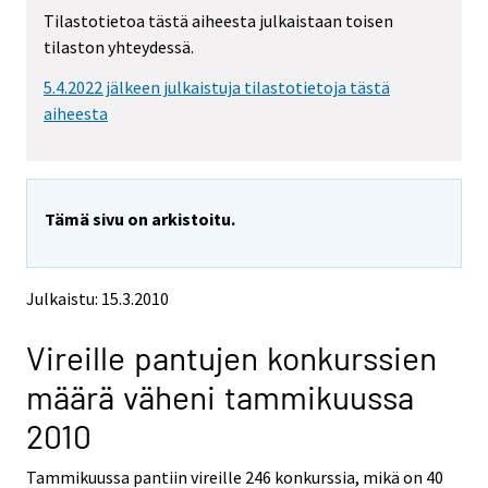
m
m
Tilastotietoa tästä aiheesta julkaistaan toisen
o
o
tilaston yhteydessä.
v
v
i
i
5.4.2022 jälkeen julkaistuja tilastotietoja tästä
n
n
g
g
aiheesta
t
t
o
o
a
a
n
n
Tämä sivu on arkistoitu.
o
o
t
t
h
h
e
e
Julkaistu: 15.3.2010
r
r
s
s
Vireille pantujen konkurssien
e
e
r
r
määrä väheni tammikuussa
v
v
i
i
2010
c
c
e
e
Tammikuussa pantiin vireille 246 konkurssia, mikä on 40
.
.