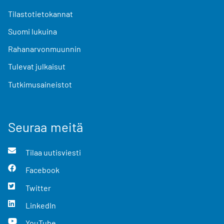
Tilastotietokannat
Suomi lukuina
Rahanarvonmuunnin
Tulevat julkaisut
Tutkimusaineistot
Seuraa meitä
Tilaa uutisviesti
Facebook
Twitter
LinkedIn
YouTube