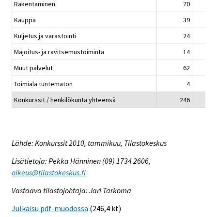
Rakentaminen
70
Kauppa
39
Kuljetus ja varastointi
24
Majoitus- ja ravitsemustoiminta
14
Muut palvelut
62
Toimiala tuntematon
4
Konkurssit / henkilökunta yhteensä
246
Lähde: Konkurssit 2010, tammikuu, Tilastokeskus
Lisätietoja: Pekka Hänninen (09) 1734 2606,
oikeus@tilastokeskus.fi
Vastaava tilastojohtaja: Jari Tarkoma
Julkaisu pdf-muodossa
(246,4 kt)