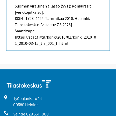
Suomen virallinen tilasto (SVT): Konkurssit
[verkkojulkaisu].
ISSN=1798-4424.
Tammikuu
2010. Helsinki:
Tilastokeskus [viitattu: 7.8.2026].
Saantitapa:
https://stat.fi/til/konk/2010/01/konk_2010_0
1_2010-03-15_tie_001_fi.html
Työpajankatu
13
00580
Helsinki
Vaihde
029 551 1000