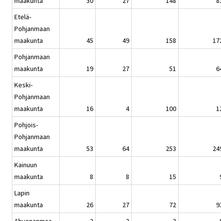
maakunta
30
27
148
8
Etelä-
Pohjanmaan
maakunta
45
49
158
17
Pohjanmaan
maakunta
19
27
51
6
Keski-
Pohjanmaan
maakunta
16
4
100
1
Pohjois-
Pohjanmaan
maakunta
53
64
253
24
Kainuun
maakunta
8
8
15
Lapin
maakunta
26
27
72
9