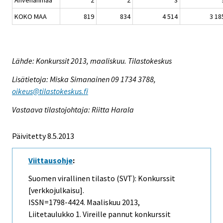
Ahvenanmaa
2
2
3
KOKO MAA
819
834
4 514
3 18
Lähde: Konkurssit 2013, maaliskuu. Tilastokeskus
Lisätietoja: Miska Simanainen 09 1734 3788,
oikeus@tilastokeskus.fi
Vastaava tilastojohtaja: Riitta Harala
Päivitetty 8.5.2013
Viittausohje
:
Suomen virallinen tilasto (SVT): Konkurssit
[verkkojulkaisu].
ISSN=1798-4424.
Maaliskuu
2013,
Liitetaulukko 1. Vireille pannut konkurssit