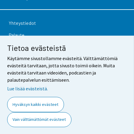
Yhteystiedot
Palaute
Tietoa evästeistä
Käyttöehdot
Käytämme sivustollamme evästeitä. Välttämättömiä
Tietosuoja
evästeitä tarvitaan, jotta sivusto toimii oikein. Muita
Saavutettavuus
evästeitä tarvitaan videoiden, podcastien ja
palautepalvelun esittämiseen.
Tietoa sivustosta
Lue lisää evästeistä.
Evästeasetukset
Hyväksyn kaikki evästeet
Vain välttämättömät evästeet