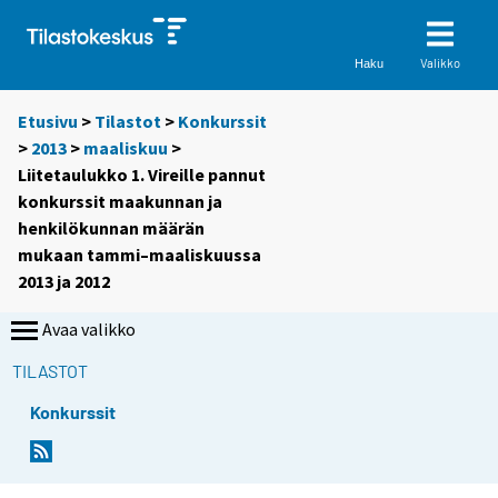
Valikko
Haku
Etusivu
>
Tilastot
>
Konkurssit
>
2013
>
maaliskuu
>
Liitetaulukko 1. Vireille pannut
konkurssit maakunnan ja
henkilökunnan määrän
mukaan tammi–maaliskuussa
2013 ja 2012
Avaa valikko
TILASTOT
Konkurssit