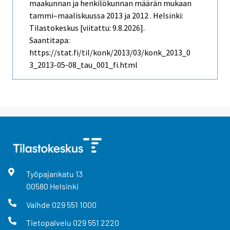
maakunnan ja henkilökunnan määrän mukaan
tammi–maaliskuussa 2013 ja 2012 . Helsinki:
Tilastokeskus [viitattu: 9.8.2026].
Saantitapa:
https://stat.fi/til/konk/2013/03/konk_2013_0
3_2013-05-08_tau_001_fi.html
Työpajankatu
13
00580
Helsinki
Vaihde
029 551 1000
Tietopalvelu
029 551 2220