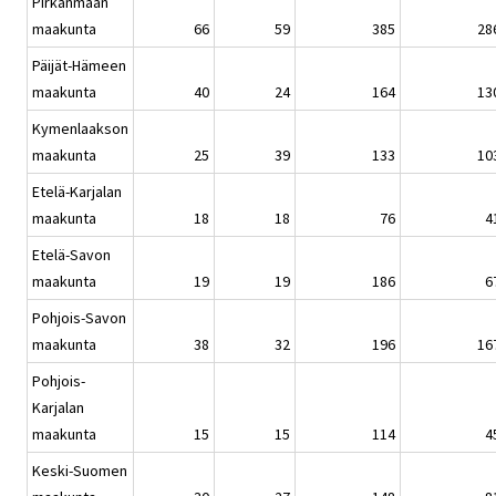
Pirkanmaan
maakunta
66
59
385
28
Päijät-Hämeen
maakunta
40
24
164
13
Kymenlaakson
maakunta
25
39
133
10
Etelä-Karjalan
maakunta
18
18
76
4
Etelä-Savon
maakunta
19
19
186
6
Pohjois-Savon
maakunta
38
32
196
16
Pohjois-
Karjalan
maakunta
15
15
114
4
Keski-Suomen