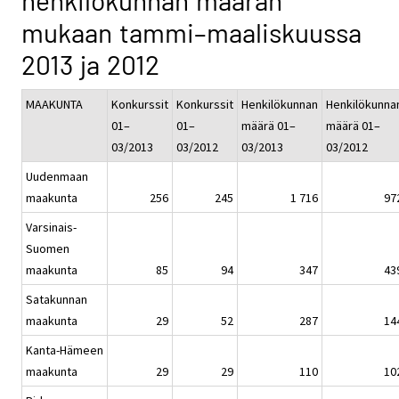
henkilökunnan määrän
mukaan tammi–maaliskuussa
2013 ja 2012
MAAKUNTA
Konkurssit
Konkurssit
Henkilökunnan
Henkilökunna
01–
01–
määrä 01–
määrä 01–
03/2013
03/2012
03/2013
03/2012
Uudenmaan
maakunta
256
245
1 716
97
Varsinais-
Suomen
maakunta
85
94
347
43
Satakunnan
maakunta
29
52
287
14
Kanta-Hämeen
maakunta
29
29
110
10