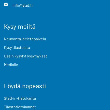
info@stat.fi
Kysy meiltä
Neuvonta ja tietopalvelu
Kysy tilastoista
Usein kysytyt kysymykset
Medialle
Löydä nopeasti
StatFin-tietokanta
Tilastotietokannat