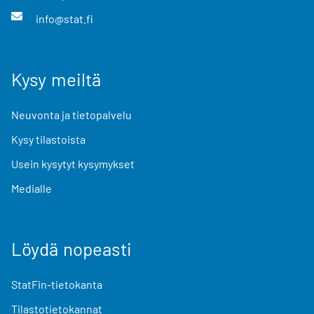
info@stat.fi
Kysy meiltä
Neuvonta ja tietopalvelu
Kysy tilastoista
Usein kysytyt kysymykset
Medialle
Löydä nopeasti
StatFin-tietokanta
Tilastotietokannat