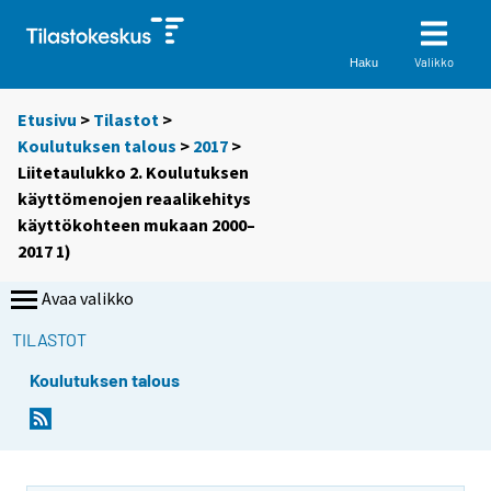
Valikko
Haku
Etusivu
>
Tilastot
>
Koulutuksen talous
>
2017
>
Liitetaulukko 2. Koulutuksen
käyttömenojen reaalikehitys
käyttökohteen mukaan 2000–
2017 1)
Avaa valikko
TILASTOT
Koulutuksen talous