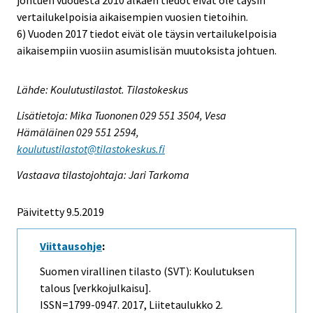
johtuen vuodesta 2010 alkaen tiedot eivät ole täysin
vertailukelpoisia aikaisempien vuosien tietoihin.
6) Vuoden 2017 tiedot eivät ole täysin vertailukelpoisia
aikaisempiin vuosiin asumislisän muutoksista johtuen.
Lähde: Koulutustilastot. Tilastokeskus
Lisätietoja: Mika Tuononen 029 551 3504, Vesa
Hämäläinen 029 551 2594,
koulutustilastot@tilastokeskus.fi
Vastaava tilastojohtaja: Jari Tarkoma
Päivitetty 9.5.2019
Viittausohje
:
Suomen virallinen tilasto (SVT): Koulutuksen
talous [verkkojulkaisu].
ISSN=1799-0947. 2017, Liitetaulukko 2.