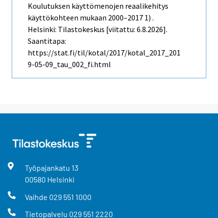
Koulutuksen käyttömenojen reaalikehitys
käyttökohteen mukaan 2000–2017 1) .
Helsinki: Tilastokeskus [viitattu: 6.8.2026].
Saantitapa:
https://stat.fi/til/kotal/2017/kotal_2017_201
9-05-09_tau_002_fi.html
Työpajankatu
13
00580
Helsinki
Vaihde
029 551 1000
Tietopalvelu
029 551 2220