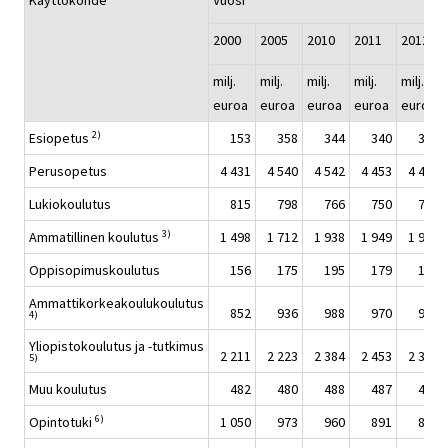
Käyttökohde
Vuosi
2000
2005
2010
2011
2012
milj.
milj.
milj.
milj.
milj.
euroa
euroa
euroa
euroa
euroa
2)
Esiopetus
153
358
344
340
347
Perusopetus
4 431
4 540
4 542
4 453
4 431
Lukiokoulutus
815
798
766
750
738
3)
Ammatillinen koulutus
1 498
1 712
1 938
1 949
1 927
Oppisopimuskoulutus
156
175
195
179
174
Ammattikorkeakoulukoulutus
852
936
988
970
942
4)
Yliopistokoulutus ja -tutkimus
2 211
2 223
2 384
2 453
2 376
5)
Muu koulutus
482
480
488
487
485
6)
Opintotuki
1 050
973
960
891
850