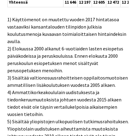
Yhteensä
11 646
12 197
12 605
12 472
12 270
1) Käyttömenot on muutettu vuoden 2017 hintatasoa
vastaaviksi kansantalouden tilinpidon julkisia
koulutusmenoja kuvaavan toimialoittaisen hintaindeksin
avulla.
2) Elokuussa 2000 alkanut 6-vuotiaiden lasten esiopetus
päiväkodeissa ja peruskouluissa. Ennen elokuuta 2000
peruskoulun esiopetuksen menot sisältyvät
perusopetuksen menoihin.
3) Sisältää valtionosuusrahoitteisen oppilaitosmuotoisen
ammatillisen lisäkoulutuksen vuodesta 2005 alkaen.
4) Ammattikorkeakoululain uudistuksesta ja
tiedonkeruumuutoksista johtuen vuodesta 2015 alkaen
tiedot eivät ole täysin vertailukelpoisia aikaisempien
vuosien tietoihin.
5) Sisältää yliopistojen ulkopuolisen tutkimusrahoituksen.
Yliopistolain uudistuksen aiheuttamista muutoksista