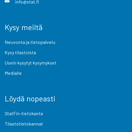
info@stat.fi
Kysy meiltä
Neuvonta ja tietopalvelu
Kysy tilastoista
Usein kysytyt kysymykset
Medialle
Löydä nopeasti
StatFin-tietokanta
Tilastotietokannat