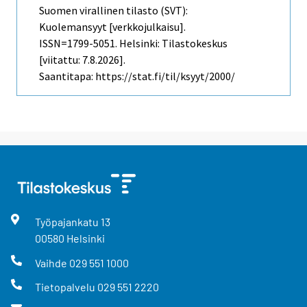
Suomen virallinen tilasto (SVT):
Kuolemansyyt [verkkojulkaisu].
ISSN=1799-5051. Helsinki: Tilastokeskus
[viitattu: 7.8.2026].
Saantitapa: https://stat.fi/til/ksyyt/2000/
Työpajankatu
13
00580
Helsinki
Vaihde
029 551 1000
Tietopalvelu
029 551 2220