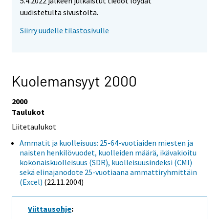
5.4.2022 jälkeen julkaistut tiedot löydät
uudistetulta sivustolta.
Siirry uudelle tilastosivulle
Kuolemansyyt 2000
2000
Taulukot
Liitetaulukot
Ammatit ja kuolleisuus: 25-64-vuotiaiden miesten ja
naisten henkilövuodet, kuolleiden määrä, ikävakioitu
kokonaiskuolleisuus (SDR), kuolleisuusindeksi (CMI)
sekä elinajanodote 25-vuotiaana ammattiryhmittäin
(Excel)
(22.11.2004)
Viittausohje
: