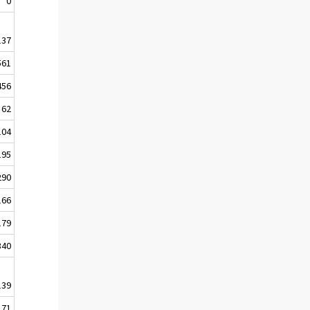
0
137
561
456
62
104
195
290
166
179
340
139
71