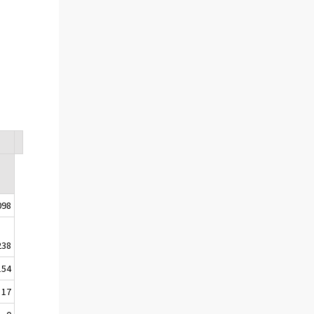
098
238
154
17