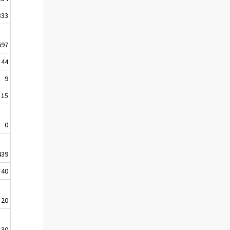
833
697
44
9
15
0
439
40
20
130