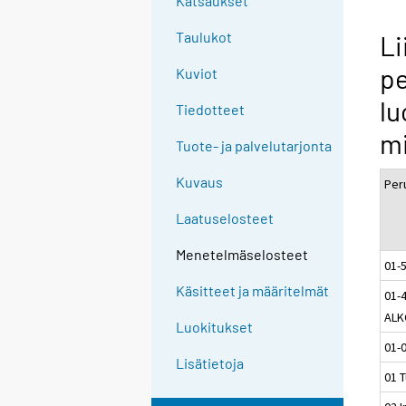
Katsaukset
Taulukot
Li
pe
Kuviot
lu
Tiedotteet
m
Tuote- ja palvelutarjonta
Kuvaus
Per
Laatuselosteet
Menetelmäselosteet
01-
Käsitteet ja määritelmät
01-
ALK
Luokitukset
01-0
Lisätietoja
01 