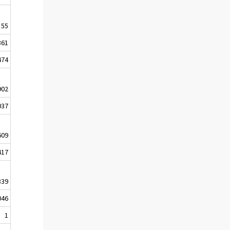
55
861
474
902
037
609
417
839
046
1