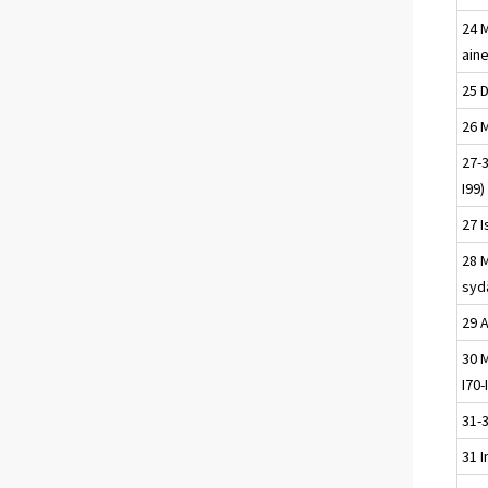
24 
ain
25 D
26 
27-3
I99)
27 I
28 M
sydä
29 A
30 M
I70-
31-
31 I