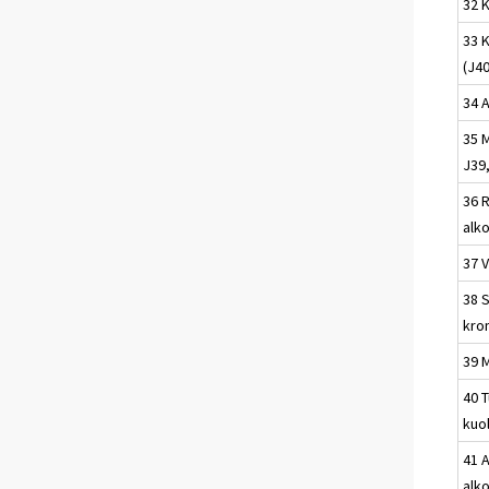
32 
33 
(J40
34 
35 
J39,
36 
alk
37 V
38 
kro
39 
40 
kuo
41 A
alk