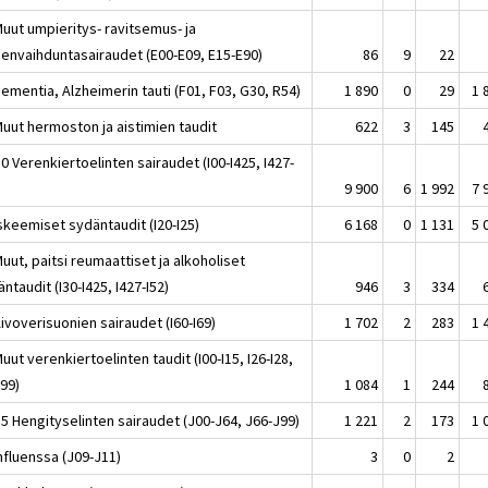
Muut umpieritys- ravitsemus- ja
eenvaihduntasairaudet (E00-E09, E15-E90)
86
9
22
ementia, Alzheimerin tauti (F01, F03, G30, R54)
1 890
0
29
1 
Muut hermoston ja aistimien taudit
622
3
145
0 Verenkiertoelinten sairaudet (I00-I425, I427-
9 900
6
1 992
7 
skeemiset sydäntaudit (I20-I25)
6 168
0
1 131
5 
uut, paitsi reumaattiset ja alkoholiset
ntaudit (I30-I425, I427-I52)
946
3
334
ivoverisuonien sairaudet (I60-I69)
1 702
2
283
1 
uut verenkiertoelinten taudit (I00-I15, I26-I28,
I99)
1 084
1
244
35 Hengityselinten sairaudet (J00-J64, J66-J99)
1 221
2
173
1 
nfluenssa (J09-J11)
3
0
2