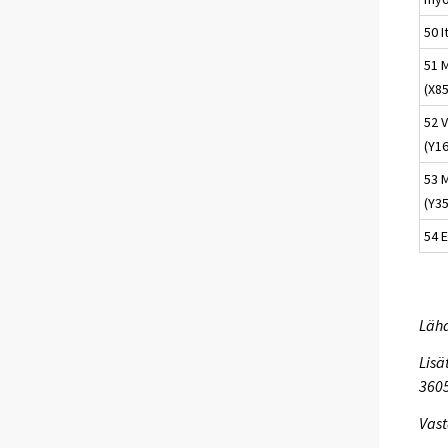
50 
51 M
(X85
52 
(Y16
53 
(Y35
54 
Lähd
Lisä
3605
Vast