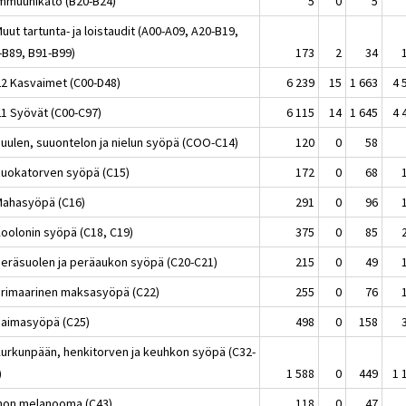
Immuunikato (B20-B24)
5
0
5
uut tartunta- ja loistaudit (A00-A09, A20-B19,
-B89, B91-B99)
173
2
34
22 Kasvaimet (C00-D48)
6 239
15
1 663
4 
21 Syövät (C00-C97)
6 115
14
1 645
4 
Huulen, suuontelon ja nielun syöpä (COO-C14)
120
0
58
Ruokatorven syöpä (C15)
172
0
68
Mahasyöpä (C16)
291
0
96
Koolonin syöpä (C18, C19)
375
0
85
Peräsuolen ja peräaukon syöpä (C20-C21)
215
0
49
Primaarinen maksasyöpä (C22)
255
0
76
Haimasyöpä (C25)
498
0
158
Kurkunpään, henkitorven ja keuhkon syöpä (C32-
)
1 588
0
449
1 
Ihon melanooma (C43)
118
0
47