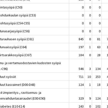
Rintasyöpä (C50)
0
0
0
Kohdunkaulan syöpä (C53)
0
0
0
Kohtusyöpä (C54-C55)
0
0
0
Munasarjasyöpä (C56)
0
0
0
Eturauhasen syöpä (C61)
845
0
81
Munuaissyöpä (C64)
197
1
63
Virtsarakkosyöpä (C67)
184
0
28
Imu- ja vertamuodostavien kudosten syöpä
1-C96)
546
3
134
Muut syövät
711
10
253
Muut kasvaimet (D00-D48)
124
1
18
4 Umpieritys-, ravitsemus- ja
eenvaihduntasairaudet (E00-E90)
329
9
124
Diabetes (E10-E14)
243
0
102