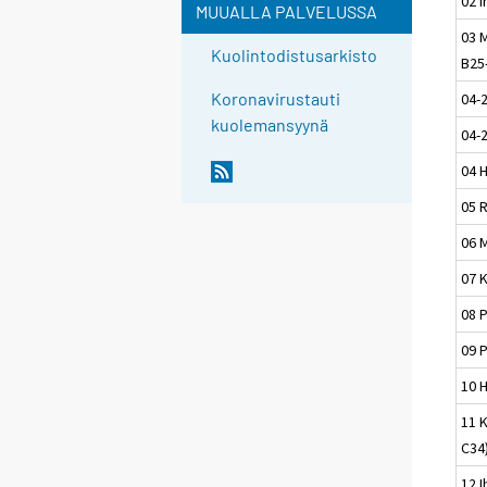
02 
MUUALLA PALVELUSSA
03 M
Kuolintodistusarkisto
B25
Koronavirustauti
04-
kuolemansyynä
04-
04 
05 
06 
07 
08 
09 
10 
11 
C34
12 