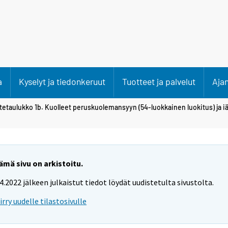
a
Kyselyt ja tiedonkeruut
Tuotteet ja palvelut
Aja
itetaulukko 1b. Kuolleet peruskuolemansyyn (54-luokkainen luokitus) ja
ämä sivu on arkistoitu.
.4.2022 jälkeen julkaistut tiedot löydät uudistetulta sivustolta.
iirry uudelle tilastosivulle