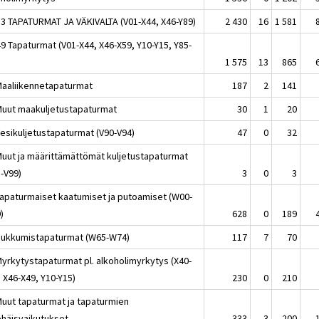
53 TAPATURMAT JA VÄKIVALTA (V01-X44, X46-Y89)
2 430
16
1 581
49 Tapaturmat (V01-X44, X46-X59, Y10-Y15, Y85-
)
1 575
13
865
Maaliikennetapaturmat
187
2
141
Muut maakuljetustapaturmat
30
1
20
Vesikuljetustapaturmat (V90-V94)
47
0
32
Muut ja määrittämättömät kuljetustapaturmat
5-V99)
3
0
3
Tapaturmaiset kaatumiset ja putoamiset (W00-
)
628
0
189
Hukkumistapaturmat (W65-W74)
117
7
70
Myrkytystapaturmat pl. alkoholimyrkytys (X40-
 X46-X49, Y10-Y15)
230
0
210
Muut tapaturmat ja tapaturmien
häisvaikutukset
333
3
200