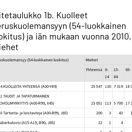
itetaulukko 1b. Kuolleet
ruskuolemansyyn (54-luokkainen
okitus) ja iän mukaan vuonna 2010,
iehet
uskuolemansyy (54-luokkainen luokitus)
Miehet
Yhteensä
0-
15-
65-
14
64
54 KUOLLEITA YHTEENSÄ (A00-Y89)
25 547
130
7 319
18 
41 TAUDIT JA TAPATURMAINEN
OHOLIMYRKYTYS (A00-R99, X45)
23 051
113
5 700
17 
3 Tartunta- ja loistauteja (A00-B99, J65)
200
3
43
Tuberkuloosi (A15-A19, B90, J65)
22
1
4