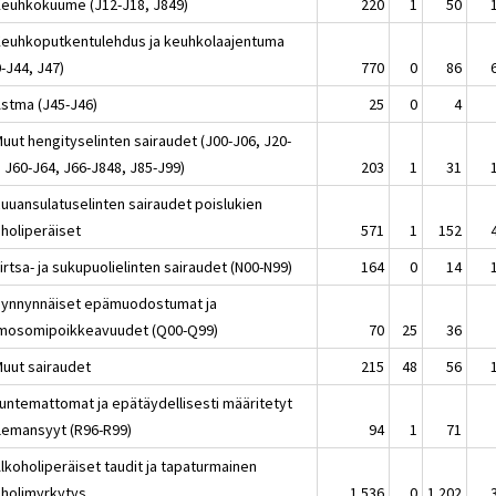
Keuhkokuume (J12-J18, J849)
220
1
50
Keuhkoputkentulehdus ja keuhkolaajentuma
-J44, J47)
770
0
86
Astma (J45-J46)
25
0
4
Muut hengityselinten sairaudet (J00-J06, J20-
 J60-J64, J66-J848, J85-J99)
203
1
31
Ruuansulatuselinten sairaudet poislukien
oholiperäiset
571
1
152
irtsa- ja sukupuolielinten sairaudet (N00-N99)
164
0
14
Synnynnäiset epämuodostumat ja
mosomipoikkeavuudet (Q00-Q99)
70
25
36
Muut sairaudet
215
48
56
Tuntemattomat ja epätäydellisesti määritetyt
lemansyyt (R96-R99)
94
1
71
lkoholiperäiset taudit ja tapaturmainen
oholimyrkytys
1 536
0
1 202