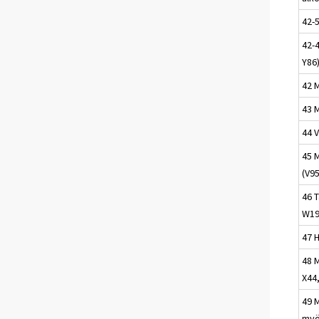
42-
42-
Y86
42 
43 
44 
45 
(V9
46 
W19
47 
48 
X44,
49 
myö