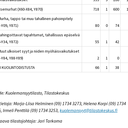
Itsemurhat (X60-X84, Y870)
718
1
600
urha, tappo tai muu tahallinen pahoinpitely
-Y09, Y871)
80
0
74
Vahingoittavat tapahtumat, tahallisuus epäselvä
-Y34, Y872)
55
1
42
Muut ulkoiset syyt ja niiden myöhäisvaikutukset
-Y84, Y88-Y89)
2
1
0
EI KUOLINTODISTUSTA
66
1
38
e: Kuolemansyytilasto, Tilastokeskus
tietoja: Marja-Liisa Helminen (09) 1734 3273, Helena Korpi (09) 1734
, Irmeli Penttilä (09) 1734 3253,
kuolemansyyt@tilastokeskus.fi
aava tilastojohtaja: Jari Tarkoma