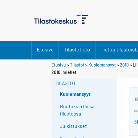
Etusivu
Tilastotieto
Tietoa tilastoist
Etusivu
>
Tilastot
>
Kuolemansyyt
>
2010
> Li
2010, miehet
TILASTOT
Kuolemansyyt
T
Muutoksia tässä
5
tilastossa
S
Julkistukset