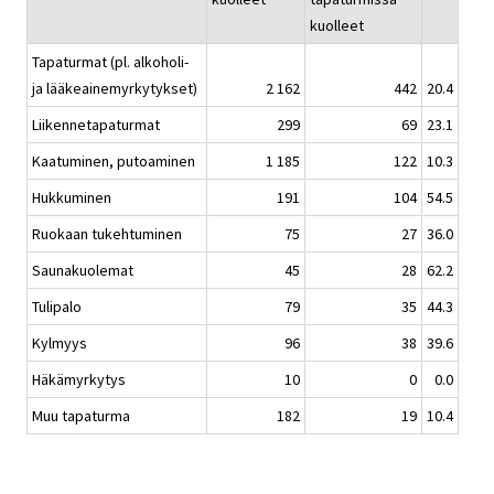
kuolleet
Tapaturmat (pl. alkoholi-
ja lääkeainemyrkytykset)
2 162
442
20.4
Liikennetapaturmat
299
69
23.1
Kaatuminen, putoaminen
1 185
122
10.3
Hukkuminen
191
104
54.5
Ruokaan tukehtuminen
75
27
36.0
Saunakuolemat
45
28
62.2
Tulipalo
79
35
44.3
Kylmyys
96
38
39.6
Häkämyrkytys
10
0
0.0
Muu tapaturma
182
19
10.4