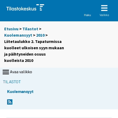
Valikko
Haku
Etusivu
>
Tilastot
>
Kuolemansyyt
>
2010
>
Liitetaulukko 2. Tapaturmissa
kuolleet ulkoisen syyn mukaan
ja päihtyneiden osuus
kuolleista 2010
Avaa valikko
TILASTOT
Kuolemansyyt