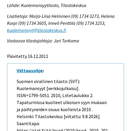
Lähde: Kuolemansyytilasto, Tilastokeskus
Lisätietoja: Marja-Liisa Helminen (09) 1734 3273, Helena
Korpi (09) 1734 3605, Irmeli Penttilä (09) 1734 3253,
kuolemansyyt@tilastokeskus.fi
Vastaava tilastojohtaja: Jari Tarkoma
Päivitetty 16.12.2011
Viittausohje
:
Suomen virallinen tilasto (SVT):
Kuolemansyyt [verkkojulkaisu].
ISSN=1799-5051. 2010, Liitetaulukko 2.
Tapaturmissa kuolleet ulkoisen syyn mukaan
ja päihtyneiden osuus kuolleista 2010 .
Helsinki: Tilastokeskus [viitattu: 9.8.2026].
Saantitapa:
https://stat.fi/til/ksyyt/2010/ksyyt_2010_201