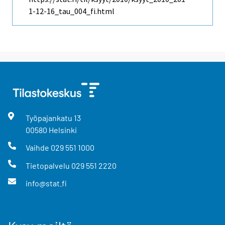
1-12-16_tau_004_fi.html
Työpajankatu
13
00580
Helsinki
Vaihde
029 551 1000
Tietopalvelu
029 551 2220
info@stat.fi