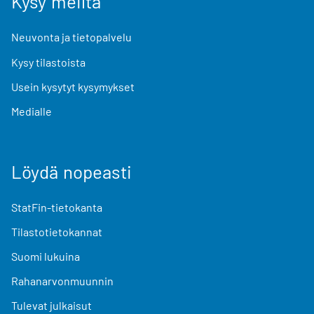
Kysy meiltä
Neuvonta ja tietopalvelu
Kysy tilastoista
Usein kysytyt kysymykset
Medialle
Löydä nopeasti
StatFin-tietokanta
Tilastotietokannat
Suomi lukuina
Rahanarvonmuunnin
Tulevat julkaisut