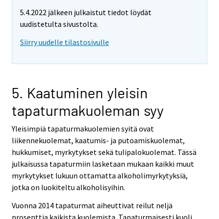
5.4.2022 jälkeen julkaistut tiedot löydät
uudistetulta sivustolta.
Siirry uudelle tilastosivulle
5. Kaatuminen yleisin
tapaturmakuoleman syy
Yleisimpiä tapaturmakuolemien syitä ovat
liikennekuolemat, kaatumis- ja putoamiskuolemat,
hukkumiset, myrkytykset sekä tulipalokuolemat. Tässä
julkaisussa tapaturmiin lasketaan mukaan kaikki muut
myrkytykset lukuun ottamatta alkoholimyrkytyksiä,
jotka on luokiteltu alkoholisyihin.
Vuonna 2014 tapaturmat aiheuttivat reilut neljä
prosenttia kaikista kuolemista. Tapaturmaisesti kuoli