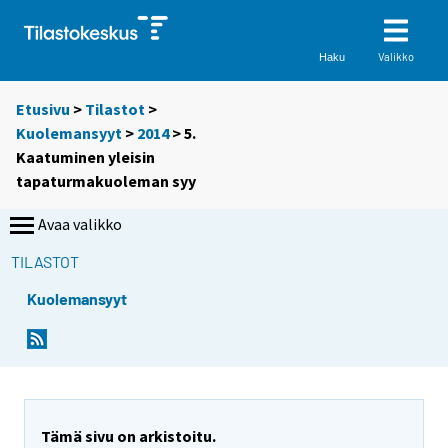
Valikko
Haku
Etusivu
>
Tilastot
>
Kuolemansyyt
>
2014
> 5.
Kaatuminen yleisin
tapaturmakuoleman syy
Avaa valikko
TILASTOT
Kuolemansyyt
Tämä sivu on arkistoitu.