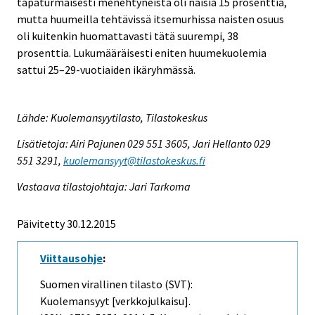
tapaturmaisesti menehtyneistä oli naisia 15 prosenttia,
mutta huumeilla tehtävissä itsemurhissa naisten osuus
oli kuitenkin huomattavasti tätä suurempi, 38
prosenttia. Lukumääräisesti eniten huumekuolemia
sattui 25–29-vuotiaiden ikäryhmässä.
Lähde: Kuolemansyytilasto, Tilastokeskus
Lisätietoja: Airi Pajunen 029 551 3605, Jari Hellanto 029
551 3291,
kuolemansyyt@tilastokeskus.fi
Vastaava tilastojohtaja: Jari Tarkoma
Päivitetty 30.12.2015
Viittausohje
:
Suomen virallinen tilasto (SVT):
Kuolemansyyt [verkkojulkaisu].