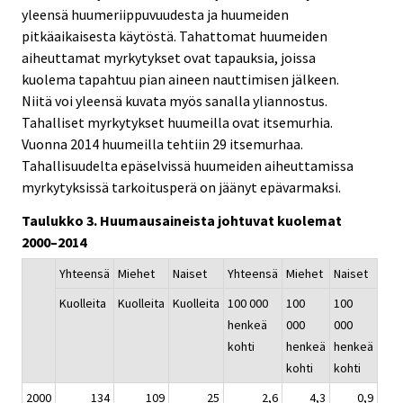
yleensä huumeriippuvuudesta ja huumeiden
pitkäaikaisesta käytöstä. Tahattomat huumeiden
aiheuttamat myrkytykset ovat tapauksia, joissa
kuolema tapahtuu pian aineen nauttimisen jälkeen.
Niitä voi yleensä kuvata myös sanalla yliannostus.
Tahalliset myrkytykset huumeilla ovat itsemurhia.
Vuonna 2014 huumeilla tehtiin 29 itsemurhaa.
Tahallisuudelta epäselvissä huumeiden aiheuttamissa
myrkytyksissä tarkoitusperä on jäänyt epävarmaksi.
Taulukko 3. Huumausaineista johtuvat kuolemat
2000–2014
Yhteensä
Miehet
Naiset
Yhteensä
Miehet
Naiset
Kuolleita
Kuolleita
Kuolleita
100 000
100
100
henkeä
000
000
kohti
henkeä
henkeä
kohti
kohti
2000
134
109
25
2,6
4,3
0,9