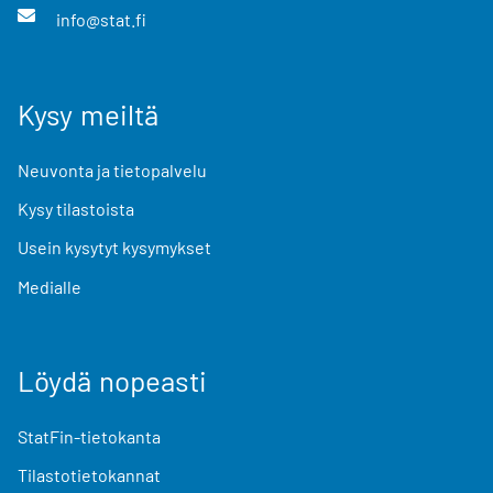
info@stat.fi
Kysy meiltä
Neuvonta ja tietopalvelu
Kysy tilastoista
Usein kysytyt kysymykset
Medialle
Löydä nopeasti
StatFin-tietokanta
Tilastotietokannat