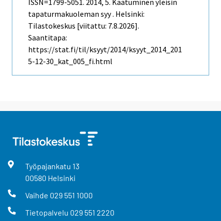
ISSN=1799-5051. 2014, 5. Kaatuminen yleisin
tapaturmakuoleman syy . Helsinki:
Tilastokeskus [viitattu: 7.8.2026].
Saantitapa:
https://stat.fi/til/ksyyt/2014/ksyyt_2014_201
5-12-30_kat_005_fi.html
Työpajankatu
13
00580
Helsinki
Vaihde
029 551 1000
Tietopalvelu
029 551 2220