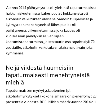
Vuonna 2014 päihtymystila oli yleisintä tapaturmaisissa
hukkumiskuolemissa. Lähes puolet hukkuneista oli
alkoholin vaikutuksen alaisena. Samoin tulipaloissa ja
kylmyyteen menehtyneistä lähes puolet oli
päihtyneenä. Liikenneturmissa joka kuudes oli
kuollessaan päihdyksissä. Sen sijaan
kaatumistapaturmissa, joista suurin osa tapahtui yli 70-
vuotiaille, alkoholin vaikutuksen alaisena oli vain joka
kymmenes.
Neljä viidestä huumeisiin
tapaturmaisesti menehtyneistä
miehiä
Tapaturmaisten myrkytyskuolemien (pl.
alkoholimyrkytykset) kokonaismäärä on pienentynyt 28
prosenttia vuodesta 2011. Niiden määrä vuonna 2014 oli