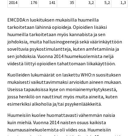
2014
176
141
35
3,2
5,2
1,3
EMCDDA:n luokituksen mukaisilla huumeilla
tarkoitetaan lähinnä opioideja. Opioidien lisäksi
huumeilla tarkoitetaan myös kannabista ja sen
johdoksia, muita hallusinogeenejä sekä väärinkäyttöön
soveltuvia psykostimulantteja, kuten amfetamiinia ja
sen johdoksia. Vuonna 2014 huumekuolemista neljä
viidestä liittyi opioidien tahattomaan liikakäyttöön.
Kuolleiden lukumäärät on laskettu WHO:n suosituksen
mukaisesti vaikuttavimmaksi arvioidun aineen mukaan.
Useissa tapauksissa kyse on moniainemyrkytyksestä,
jossa henkilö on nauttinut myös muita aineita, kuten
esimerkiksi alkoholia ja/tai psyykenlääkkeitä.
Huumeisiin kuolee huomattavasti vähemmän naisia
kuin miehiä. Vuonna 2014 naisten osuus kaikista
huumausainekuolemista oli viides osa. Huumeisiin