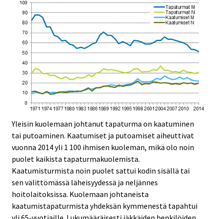
Yleisin kuolemaan johtanut tapaturma on kaatuminen
tai putoaminen. Kaatumiset ja putoamiset aiheuttivat
vuonna 2014 yli 1 100 ihmisen kuoleman, mikä olo noin
puolet kaikista tapaturmakuolemista.
Kaatumisturmista noin puolet sattui kodin sisällä tai
sen välittömässä läheisyydessä ja neljännes
hoitolaitoksissa. Kuolemaan johtaneista
kaatumistapaturmista yhdeksän kymmenestä tapahtui
yli 65-vuotiaille. Lukumääräisesti iäkkäiden henkilöiden