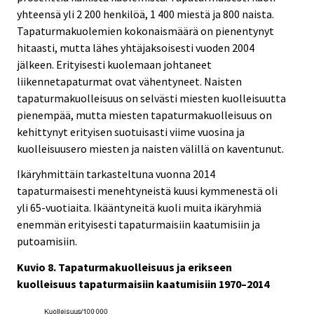
yhteensä yli 2 200 henkilöä, 1 400 miestä ja 800 naista.
Tapaturmakuolemien kokonaismäärä on pienentynyt
hitaasti, mutta lähes yhtäjaksoisesti vuoden 2004
jälkeen. Erityisesti kuolemaan johtaneet
liikennetapaturmat ovat vähentyneet. Naisten
tapaturmakuolleisuus on selvästi miesten kuolleisuutta
pienempää, mutta miesten tapaturmakuolleisuus on
kehittynyt erityisen suotuisasti viime vuosina ja
kuolleisuusero miesten ja naisten välillä on kaventunut.
Ikäryhmittäin tarkasteltuna vuonna 2014
tapaturmaisesti menehtyneistä kuusi kymmenestä oli
yli 65-vuotiaita. Ikääntyneitä kuoli muita ikäryhmiä
enemmän erityisesti tapaturmaisiin kaatumisiin ja
putoamisiin.
Kuvio 8. Tapaturmakuolleisuus ja erikseen
kuolleisuus tapaturmaisiin kaatumisiin 1970–2014