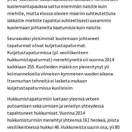
kuolemantapauksia sattui enemmän naisille kuin
miehille, mutta elossa olevien määriin suhteutettuna
iäkkäille miehille tapahtui suhteellisesti useammin
kuolemaan johtaneita kaatumisia kuin naisille.
Seuraavaksi yleisimmät kuolemaan johtaneet
tapaturmat olivat kuljetustapaturmat.
Kuljetustapaturmissa (pl. vesiliikenteen
hukkumistapaturmat) menehtyneitä oli vuonna 2014
kaikkiaan 255. Kuolleiden määrä on pienentynyt yli
kolmanneksella viimeisen kymmenen vuoden aikana.
Itsemurhan tehneitä ei lasketa mukaan
kuljetustapaturmissa kuolleisiin.
Hukkumistapaturmiin luetaan yleensä veteen
putoamisen sekä uimisen ja veneilyn yhteydessä
tapahtuneet hukkumiset. Vuonna 2014
hukkumisturmiin menehtyi yhteensä 161 henkeä, joista
vesiliikenteessä hukkui 46. Hukkuneista suurin osa, yli 80