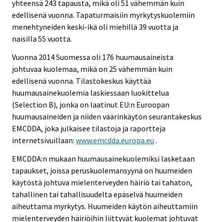
yhteensä 243 tapausta, mikä oli 51 vähemmän kuin
edellisenä vuonna. Tapaturmaisiin myrkytyskuolemiin
menehtyneiden keski-ikä oli miehillä 39 vuotta ja
naisilla 55 vuotta.
Vuonna 2014 Suomessa oli 176 huumausaineista
johtuvaa kuolemaa, mikä on 25 vähemmän kuin
edellisenä vuonna. Tilastokeskus käyttää
huumausainekuolemia laskiessaan luokittelua
(Selection B), jonka on laatinut EU:n Euroopan
huumausaineiden ja niiden väärinkäytön seurantakeskus
EMCDDA, joka julkaisee tilastoja ja raportteja
internetsivuillaan:
www.emcdda.europa.eu
.
EMCDDA:n mukaan huumausainekuolemiksi lasketaan
tapaukset, joissa peruskuolemansyynä on huumeiden
käytöstä johtuva mielenterveyden häiriö tai tahaton,
tahallinen tai tahallisuudelta epäselvä huumeiden
aiheuttama myrkytys. Huumeiden käytön aiheuttamiin
mielenterveyden häiriöihin liittyvät kuolemat johtuvat