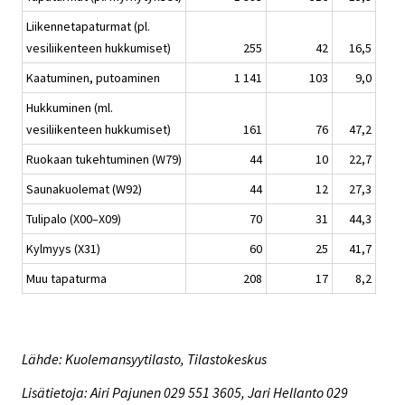
Liikennetapaturmat (pl.
vesiliikenteen hukkumiset)
255
42
16,5
Kaatuminen, putoaminen
1 141
103
9,0
Hukkuminen (ml.
vesiliikenteen hukkumiset)
161
76
47,2
Ruokaan tukehtuminen (W79)
44
10
22,7
Saunakuolemat (W92)
44
12
27,3
Tulipalo (X00–X09)
70
31
44,3
Kylmyys (X31)
60
25
41,7
Muu tapaturma
208
17
8,2
Lähde: Kuolemansyytilasto, Tilastokeskus
Lisätietoja: Airi Pajunen 029 551 3605, Jari Hellanto 029