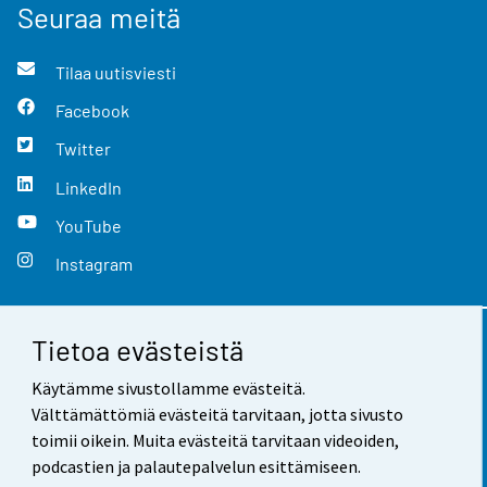
Seuraa meitä
Tilaa uutisviesti
Facebook
Twitter
LinkedIn
YouTube
Instagram
Tietoa evästeistä
Yhteystiedot
Käytämme sivustollamme evästeitä.
Palaute
Välttämättömiä evästeitä tarvitaan, jotta sivusto
toimii oikein. Muita evästeitä tarvitaan videoiden,
Käyttöehdot
podcastien ja palautepalvelun esittämiseen.
Tietosuoja