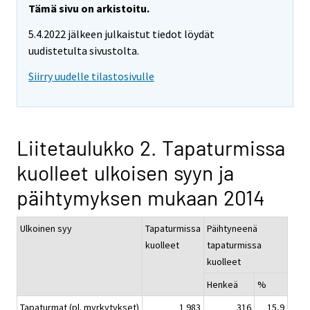
Tämä sivu on arkistoitu.
5.4.2022 jälkeen julkaistut tiedot löydät
uudistetulta sivustolta.
Siirry uudelle tilastosivulle
Liitetaulukko 2. Tapaturmissa
kuolleet ulkoisen syyn ja
päihtymyksen mukaan 2014
Ulkoinen syy
Tapaturmissa
Päihtyneenä
kuolleet
tapaturmissa
kuolleet
Henkeä
%
Tapaturmat (pl. myrkytykset)
1 983
316
15,9