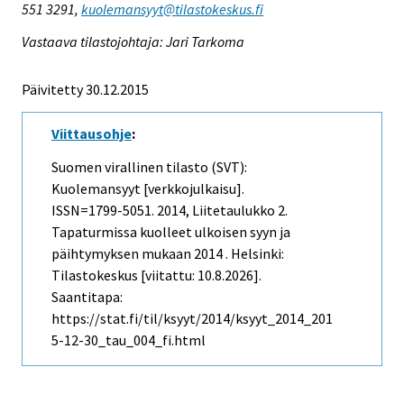
551 3291,
kuolemansyyt@tilastokeskus.fi
Vastaava tilastojohtaja: Jari Tarkoma
Päivitetty 30.12.2015
Viittausohje
:
Suomen virallinen tilasto (SVT):
Kuolemansyyt [verkkojulkaisu].
ISSN=1799-5051. 2014, Liitetaulukko 2.
Tapaturmissa kuolleet ulkoisen syyn ja
päihtymyksen mukaan 2014 . Helsinki:
Tilastokeskus [viitattu: 10.8.2026].
Saantitapa:
https://stat.fi/til/ksyyt/2014/ksyyt_2014_201
5-12-30_tau_004_fi.html