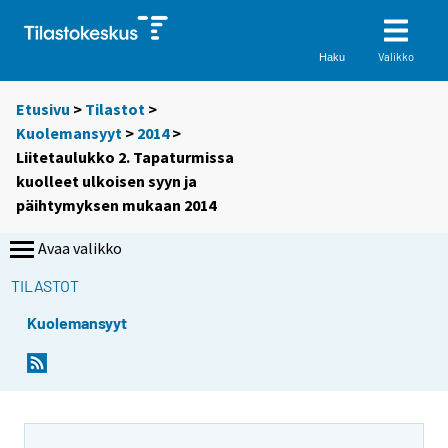
Valikko
Haku
Etusivu
>
Tilastot
>
Kuolemansyyt
>
2014
>
Liitetaulukko 2. Tapaturmissa
kuolleet ulkoisen syyn ja
päihtymyksen mukaan 2014
Avaa valikko
TILASTOT
Kuolemansyyt