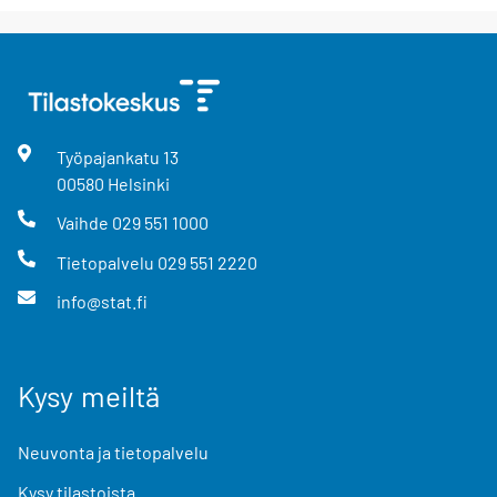
Työpajankatu
13
00580
Helsinki
Vaihde
029 551 1000
Tietopalvelu
029 551 2220
info@stat.fi
Kysy meiltä
Neuvonta ja tietopalvelu
Kysy tilastoista