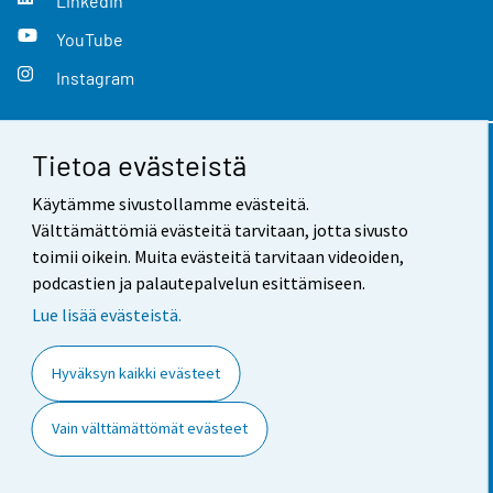
LinkedIn
YouTube
Instagram
Tietoa evästeistä
Yhteystiedot
Käytämme sivustollamme evästeitä.
Palaute
Välttämättömiä evästeitä tarvitaan, jotta sivusto
toimii oikein. Muita evästeitä tarvitaan videoiden,
Käyttöehdot
podcastien ja palautepalvelun esittämiseen.
Tietosuoja
Lue lisää evästeistä.
Saavutettavuus
Hyväksyn kaikki evästeet
Tietoa sivustosta
Vain välttämättömät evästeet
Evästeasetukset