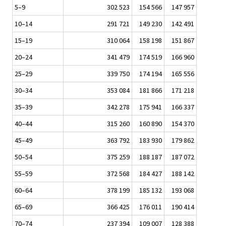
5–9
302 523
154 566
147 957
10–14
291 721
149 230
142 491
15–19
310 064
158 198
151 867
20–24
341 479
174 519
166 960
25–29
339 750
174 194
165 556
30–34
353 084
181 866
171 218
35–39
342 278
175 941
166 337
40–44
315 260
160 890
154 370
45–49
363 792
183 930
179 862
50–54
375 259
188 187
187 072
55–59
372 568
184 427
188 142
60–64
378 199
185 132
193 068
65–69
366 425
176 011
190 414
70–74
237 394
109 007
128 388