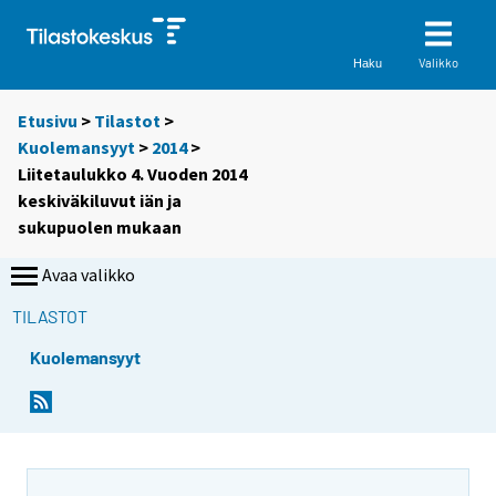
Valikko
Haku
Etusivu
>
Tilastot
>
Kuolemansyyt
>
2014
>
Liitetaulukko 4. Vuoden 2014
keskiväkiluvut iän ja
sukupuolen mukaan
Avaa valikko
TILASTOT
Kuolemansyyt