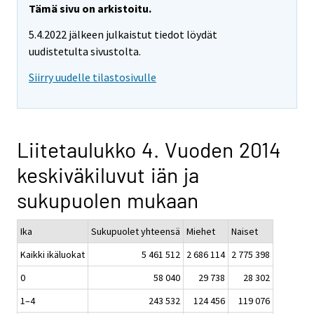
Tämä sivu on arkistoitu.
5.4.2022 jälkeen julkaistut tiedot löydät
uudistetulta sivustolta.
Siirry uudelle tilastosivulle
Liitetaulukko 4. Vuoden 2014
keskiväkiluvut iän ja
sukupuolen mukaan
Ika
Sukupuolet yhteensä
Miehet
Naiset
Kaikki ikäluokat
5 461 512
2 686 114
2 775 398
0
58 040
29 738
28 302
1–4
243 532
124 456
119 076