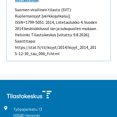
Viittausohje
:
Suomen virallinen tilasto (SVT):
Kuolemansyyt [verkkojulkaisu].
ISSN=1799-5051. 2014, Liitetaulukko 4. Vuoden
2014 keskiväkiluvut iän ja sukupuolen mukaan .
Helsinki: Tilastokeskus [viitattu: 9.8.2026].
Saantitapa:
https://stat.fi/til/ksyyt/2014/ksyyt_2014_201
5-12-30_tau_006_fi.html
Työpajankatu
13
00580
Helsinki