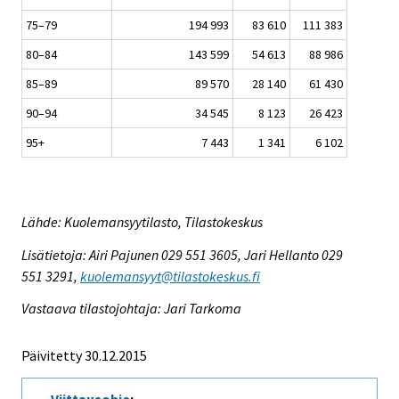
75–79
194 993
83 610
111 383
80–84
143 599
54 613
88 986
85–89
89 570
28 140
61 430
90–94
34 545
8 123
26 423
95+
7 443
1 341
6 102
Lähde: Kuolemansyytilasto, Tilastokeskus
Lisätietoja: Airi Pajunen 029 551 3605, Jari Hellanto 029
551 3291,
kuolemansyyt@tilastokeskus.fi
Vastaava tilastojohtaja: Jari Tarkoma
Päivitetty 30.12.2015