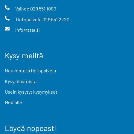
Vaihde
029 551 1000
Tietopalvelu
029 551 2220
info@stat.fi
Kysy meiltä
Neuvonta ja tietopalvelu
Kysy tilastoista
Usein kysytyt kysymykset
Medialle
Löydä nopeasti