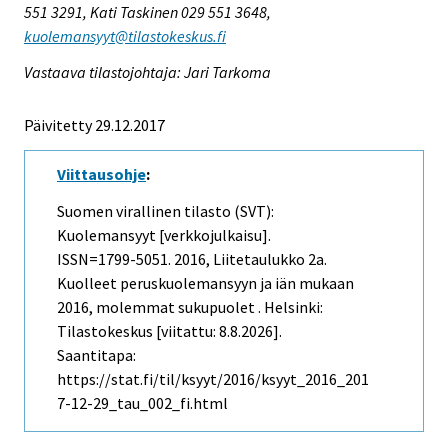
551 3291, Kati Taskinen 029 551 3648,
kuolemansyyt@tilastokeskus.fi
Vastaava tilastojohtaja: Jari Tarkoma
Päivitetty 29.12.2017
Viittausohje
:
Suomen virallinen tilasto (SVT):
Kuolemansyyt [verkkojulkaisu].
ISSN=1799-5051. 2016, Liitetaulukko 2a.
Kuolleet peruskuolemansyyn ja iän mukaan
2016, molemmat sukupuolet . Helsinki:
Tilastokeskus [viitattu: 8.8.2026].
Saantitapa:
https://stat.fi/til/ksyyt/2016/ksyyt_2016_201
7-12-29_tau_002_fi.html