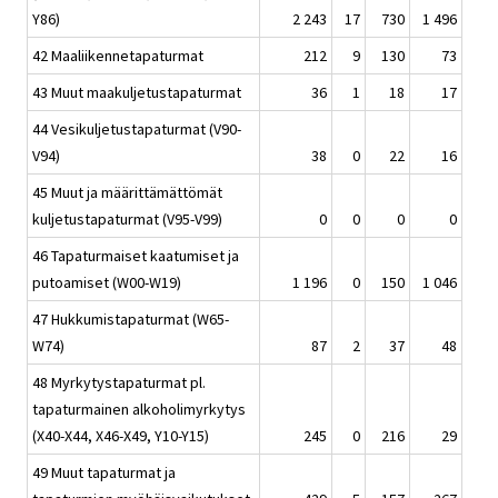
Y86)
2 243
17
730
1 496
42 Maaliikennetapaturmat
212
9
130
73
43 Muut maakuljetustapaturmat
36
1
18
17
44 Vesikuljetustapaturmat (V90-
V94)
38
0
22
16
45 Muut ja määrittämättömät
kuljetustapaturmat (V95-V99)
0
0
0
0
46 Tapaturmaiset kaatumiset ja
putoamiset (W00-W19)
1 196
0
150
1 046
47 Hukkumistapaturmat (W65-
W74)
87
2
37
48
48 Myrkytystapaturmat pl.
tapaturmainen alkoholimyrkytys
(X40-X44, X46-X49, Y10-Y15)
245
0
216
29
49 Muut tapaturmat ja