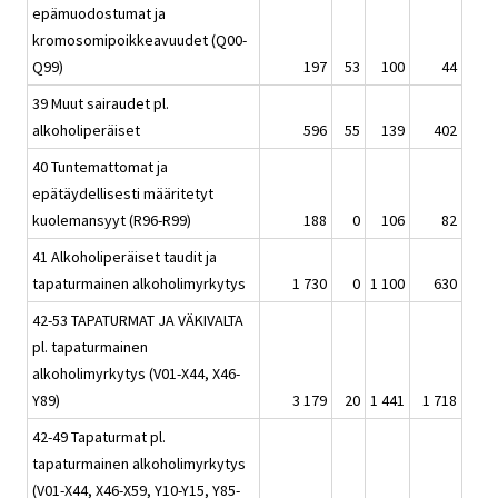
epämuodostumat ja
kromosomipoikkeavuudet (Q00-
Q99)
197
53
100
44
39 Muut sairaudet pl.
alkoholiperäiset
596
55
139
402
40 Tuntemattomat ja
epätäydellisesti määritetyt
kuolemansyyt (R96-R99)
188
0
106
82
41 Alkoholiperäiset taudit ja
tapaturmainen alkoholimyrkytys
1 730
0
1 100
630
42-53 TAPATURMAT JA VÄKIVALTA
pl. tapaturmainen
alkoholimyrkytys (V01-X44, X46-
Y89)
3 179
20
1 441
1 718
42-49 Tapaturmat pl.
tapaturmainen alkoholimyrkytys
(V01-X44, X46-X59, Y10-Y15, Y85-