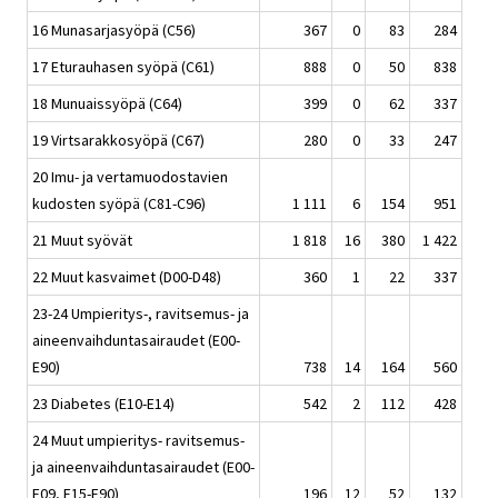
16 Munasarjasyöpä (C56)
367
0
83
284
17 Eturauhasen syöpä (C61)
888
0
50
838
18 Munuaissyöpä (C64)
399
0
62
337
19 Virtsarakkosyöpä (C67)
280
0
33
247
20 Imu- ja vertamuodostavien
kudosten syöpä (C81-C96)
1 111
6
154
951
21 Muut syövät
1 818
16
380
1 422
22 Muut kasvaimet (D00-D48)
360
1
22
337
23-24 Umpieritys-, ravitsemus- ja
aineenvaihduntasairaudet (E00-
E90)
738
14
164
560
23 Diabetes (E10-E14)
542
2
112
428
24 Muut umpieritys- ravitsemus-
ja aineenvaihduntasairaudet (E00-
E09, E15-E90)
196
12
52
132