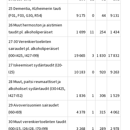
25 Dementia, Alzheimerin tauti
(F01, F03, G30, R54)
9 175
0
44
9 131
26 Muut hermoston ja aistimien
taudit pl. alkoholiperäiset
1 699
11
254
1 434
27-30 Verenkiertoelinten
sairaudet pl. alkoholiperäiset
(I00-I425, I427-I99)
19 665
3
1 830
17 832
27 Iskeemiset sydäntaudit (I20-
I25)
10 183
0
920
9 263
28 Muut, paitsi reumaattiset ja
alkoholiset sydäntaudit (I30-I425,
I427-I52)
1 836
1
306
1 529
29 Aivoverisuonien sairaudet
(I60-I69)
4 378
1
315
4 062
30 Muut verenkiertoelinten taudit
(I00-I15, I26-I28, I70-I99)
3 268
1
289
2 978