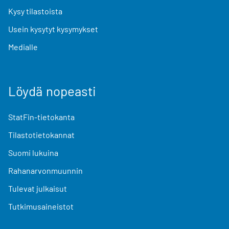
Kysy tilastoista
Usein kysytyt kysymykset
Medialle
Löydä nopeasti
StatFin-tietokanta
Tilastotietokannat
Suomi lukuina
Rahanarvonmuunnin
Tulevat julkaisut
Tutkimusaineistot