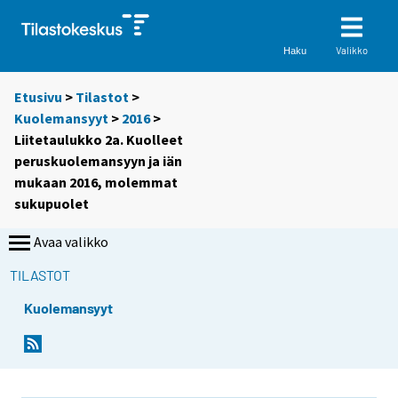
Valikko
Haku
Etusivu
>
Tilastot
>
Kuolemansyyt
>
2016
>
Liitetaulukko 2a. Kuolleet
peruskuolemansyyn ja iän
mukaan 2016, molemmat
sukupuolet
Avaa valikko
TILASTOT
Kuolemansyyt