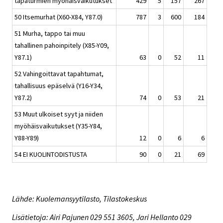
tapaturmien myöhäisvaikutukset
429
5
157
267
50 Itsemurhat (X60-X84, Y87.0)
787
3
600
184
51 Murha, tappo tai muu
tahallinen pahoinpitely (X85-Y09,
Y87.1)
63
0
52
11
52 Vahingoittavat tapahtumat,
tahallisuus epäselvä (Y16-Y34,
Y87.2)
74
0
53
21
53 Muut ulkoiset syyt ja niiden
myöhäisvaikutukset (Y35-Y84,
Y88-Y89)
12
0
6
6
54 EI KUOLINTODISTUSTA
90
0
21
69
Lähde: Kuolemansyytilasto, Tilastokeskus
Lisätietoja: Airi Pajunen 029 551 3605, Jari Hellanto 029