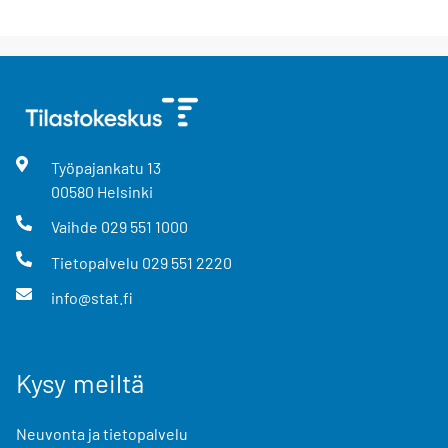
Työpajankatu
13
00580
Helsinki
Vaihde
029 551 1000
Tietopalvelu
029 551 2220
info@stat.fi
Kysy meiltä
Neuvonta ja tietopalvelu