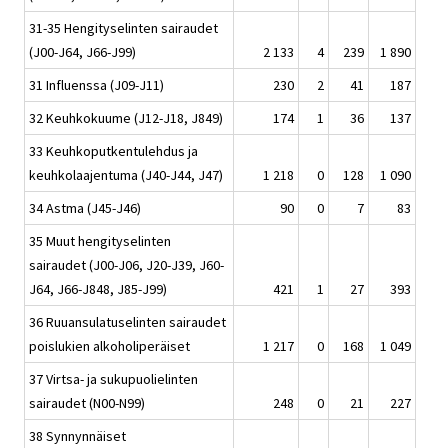
31-35 Hengityselinten sairaudet
(J00-J64, J66-J99)
2 133
4
239
1 890
31 Influenssa (J09-J11)
230
2
41
187
32 Keuhkokuume (J12-J18, J849)
174
1
36
137
33 Keuhkoputkentulehdus ja
keuhkolaajentuma (J40-J44, J47)
1 218
0
128
1 090
34 Astma (J45-J46)
90
0
7
83
35 Muut hengityselinten
sairaudet (J00-J06, J20-J39, J60-
J64, J66-J848, J85-J99)
421
1
27
393
36 Ruuansulatuselinten sairaudet
poislukien alkoholiperäiset
1 217
0
168
1 049
37 Virtsa- ja sukupuolielinten
sairaudet (N00-N99)
248
0
21
227
38 Synnynnäiset