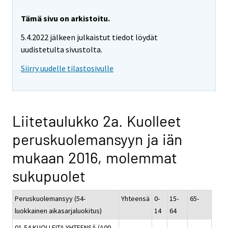
Tämä sivu on arkistoitu.
5.4.2022 jälkeen julkaistut tiedot löydät
uudistetulta sivustolta.
Siirry uudelle tilastosivulle
Liitetaulukko 2a. Kuolleet
peruskuolemansyyn ja iän
mukaan 2016, molemmat
sukupuolet
Peruskuolemansyy (54-
Yhteensä
0-
15-
65-
luokkainen aikasarjaluokitus)
14
64
01-54 KUOLLEITA YHTEENSÄ (A00-