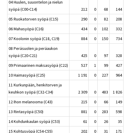
04 Huulen, suuontelon ja nielun
syöpä (C00-C14)
212
0
68
144
05 Ruokatorven syöpä (C15)
290
0
82
208
06 Mahasyöpä (C16)
434
0
102
332
07 Koolonin syöpä (C18, C19)
884
0
150
734
08 Peräsuolen ja peräaukon
syöpä (C20-C21)
425
0
97
328
09 Primaarinen maksasyöpä (C22)
527
1
99
427
10 Haimasyöpä (C25)
1 191
0
227
964
11 Kurkunpään, henkitorven ja
keuhkon syöpä (C32-C34)
2 309
0
483
1 826
12 Ihon melanooma (C43)
215
0
66
149
13 Rintasyöpä (C50)
881
0
283
598
14 Kohdunkaulan syöpä (C53)
61
0
26
35
15 Kohtusyöpä (C54-C55)
202
0
31
171