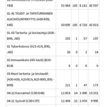
Y89)
53 964
185
8 182
45 597
01-41 TAUDIT JA TAPATURMAINEN
ALKOHOLIMYRKYTYS (A00-R99,
X45)
50 695
165
6 720
43 810
01-03 Tartunta- ja loistauteja (A00-
B99, J65)
255
1
57
197
01 Tuberkuloosi (A15-A19, B90,
J65)
26
0
2
24
02 Immuunikato (HIV-tauti) (B20-
B24)
8
0
8
0
03 Muut tartunta- ja loistaudit
(A00-A09, A20-B19, B25-B89, B91-
B99)
221
1
47
173
04-22 Kasvaimet (C00-D48)
12 854
24
2 498
10 332
04-21 Syövät (C00-C97)
12 494
23
2 476
9 995