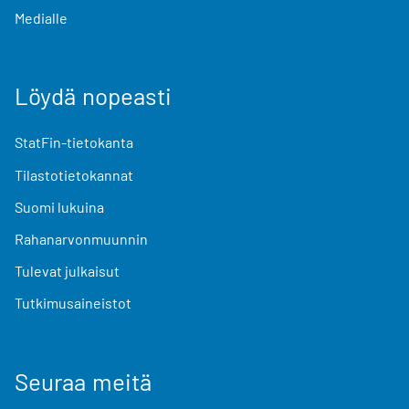
Medialle
Löydä nopeasti
StatFin-tietokanta
Tilastotietokannat
Suomi lukuina
Rahanarvonmuunnin
Tulevat julkaisut
Tutkimusaineistot
Seuraa meitä