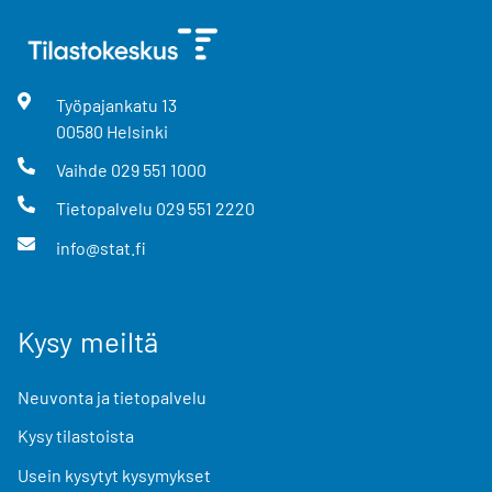
Työpajankatu
13
00580
Helsinki
Vaihde
029 551 1000
Tietopalvelu
029 551 2220
info@stat.fi
Kysy meiltä
Neuvonta ja tietopalvelu
Kysy tilastoista
Usein kysytyt kysymykset