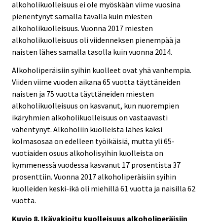
alkoholikuolleisuus ei ole myöskään viime vuosina
pienentynyt samalla tavalla kuin miesten
alkoholikuolleisuus. Vuonna 2017 miesten
alkoholikuolleisuus oli viidenneksen pienempää ja
naisten lähes samalla tasolla kuin vuonna 2014.
Alkoholiperäisiin syihin kuolleet ovat yhä vanhempia.
Viiden viime vuoden aikana 65 vuotta täyttäneiden
naisten ja 75 vuotta täyttäneiden miesten
alkoholikuolleisuus on kasvanut, kun nuorempien
ikäryhmien alkoholikuolleisuus on vastaavasti
vähentynyt. Alkoholiin kuolleista lähes kaksi
kolmasosaa on edelleen työikäisiä, mutta yli 65-
vuotiaiden osuus alkoholisyihin kuolleista on
kymmenessä vuodessa kasvanut 17 prosentista 37
prosenttiin. Vuonna 2017 alkoholiperäisiin syihin
kuolleiden keski-ikä oli miehillä 61 vuotta ja naisilla 62
vuotta.
Kuvio 8. Ikävakioitu kuolleisuus alkoholiperäisiin