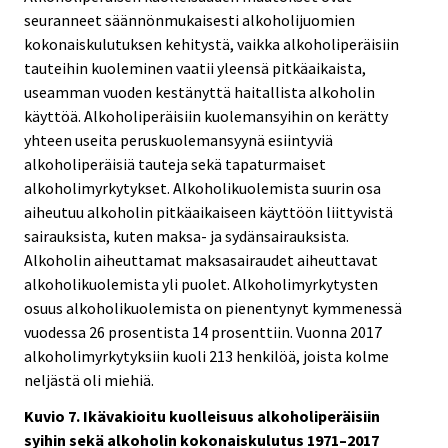
seuranneet säännönmukaisesti alkoholijuomien
kokonaiskulutuksen kehitystä, vaikka alkoholiperäisiin
tauteihin kuoleminen vaatii yleensä pitkäaikaista,
useamman vuoden kestänyttä haitallista alkoholin
käyttöä. Alkoholiperäisiin kuolemansyihin on kerätty
yhteen useita peruskuolemansyynä esiintyviä
alkoholiperäisiä tauteja sekä tapaturmaiset
alkoholimyrkytykset. Alkoholikuolemista suurin osa
aiheutuu alkoholin pitkäaikaiseen käyttöön liittyvistä
sairauksista, kuten maksa- ja sydänsairauksista.
Alkoholin aiheuttamat maksasairaudet aiheuttavat
alkoholikuolemista yli puolet. Alkoholimyrkytysten
osuus alkoholikuolemista on pienentynyt kymmenessä
vuodessa 26 prosentista 14 prosenttiin. Vuonna 2017
alkoholimyrkytyksiin kuoli 213 henkilöä, joista kolme
neljästä oli miehiä.
Kuvio 7. Ikävakioitu kuolleisuus alkoholiperäisiin
syihin sekä alkoholin kokonaiskulutus 1971–2017