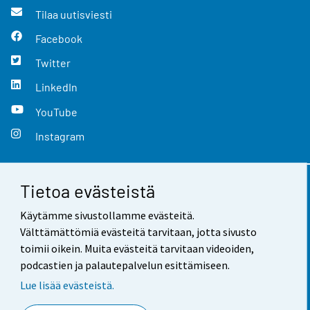
Tilaa uutisviesti
Facebook
Twitter
LinkedIn
YouTube
Instagram
Tietoa evästeistä
Yhteystiedot
Käytämme sivustollamme evästeitä.
Palaute
Välttämättömiä evästeitä tarvitaan, jotta sivusto
toimii oikein. Muita evästeitä tarvitaan videoiden,
Käyttöehdot
podcastien ja palautepalvelun esittämiseen.
Tietosuoja
Lue lisää evästeistä.
Saavutettavuus