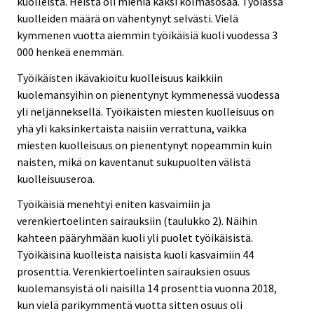
kuolleista. Heistä oli miehiä kaksi kolmasosaa. Työiässä
kuolleiden määrä on vähentynyt selvästi. Vielä
kymmenen vuotta aiemmin työikäisiä kuoli vuodessa 3
000 henkeä enemmän.
Työikäisten ikävakioitu kuolleisuus kaikkiin
kuolemansyihin on pienentynyt kymmenessä vuodessa
yli neljänneksellä. Työikäisten miesten kuolleisuus on
yhä yli kaksinkertaista naisiin verrattuna, vaikka
miesten kuolleisuus on pienentynyt nopeammin kuin
naisten, mikä on kaventanut sukupuolten välistä
kuolleisuuseroa.
Työikäisiä menehtyi eniten kasvaimiin ja
verenkiertoelinten sairauksiin (taulukko 2). Näihin
kahteen pääryhmään kuoli yli puolet työikäisistä.
Työikäisinä kuolleista naisista kuoli kasvaimiin 44
prosenttia. Verenkiertoelinten sairauksien osuus
kuolemansyistä oli naisilla 14 prosenttia vuonna 2018,
kun vielä parikymmentä vuotta sitten osuus oli