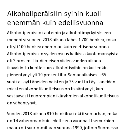
Alkoholiperäisiin syihin kuoli
enemmän kuin edellisvuonna
Alkoholiperäisiin tauteihin ja alkoholimyrkytykseen
menehtyi vuoden 2018 aikana lähes 1 700 henkeä, mikä
oli yli 100 henkeä enemmän kuin edellisenä vuonna.
Alkoholiperäisten syiden osuus kaikista kuolemansyistä
oli 3 prosenttia. Viimeisen viiden vuoden aikana
ikävakioitu kuolleisuus alkoholisyihin on kuitenkin
pienentynyt yli 10 prosentilla. Samanaikaisesti 65
vuotta täyttäneiden naisten ja 75 vuotta täyttäneiden
miesten alkoholikuolleisuus on lisääntynyt, kun
vastaavasti nuorempien ikäryhmien alkoholikuolleisuus
on vähentynyt.
Vuoden 2018 aikana 810 henkilöä teki itsemurhan, mikä
on 14 vähemmän kuin edellisenä vuonna. Itsemurhien
määrä oli suurimmillaan vuonna 1990, jolloin Suomessa