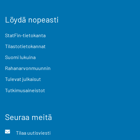
Löydä nopeasti
StatFin-tietokanta
Tilastotietokannat
Suomi lukuina
Rahanarvonmuunnin
Tulevat julkaisut
Tutkimusaineistot
Seuraa meitä
Tilaa uutisviesti