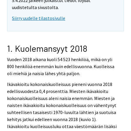
5.4.2022 jälkeen julkaistut tiedot löydät
uudistetulta sivustolta.
Siirry uudelle tilastosivulle
1. Kuolemansyyt 2018
Vuoden 2018 aikana kuoli 54 523 henkilöä, mikä on yli
800 henkilöä enemmän kuin edellisvuonna. Kuolleissa
oli miehiä ja naisia lähes yhtä paljon.
Ikävakioitu kokonaiskuolleisuus pieneni vuonna 2018
edellisvuodesta 0,4 prosenttia. Miesten ikävakioitu
kokonaiskuolleisuus aleni naisia enemmän. Miesten ja
naisten ikävakioitu kokonaiskuolleisuus on vähentynyt
suhteellisen tasaisesti 1970-luvulta lähtien ja suotuisa
kehitys jatkui edelleen vuonna 2018 (kuvio 1).
Ikävakioitu kuolleisuusluku ottaa väestömäärän lisäksi