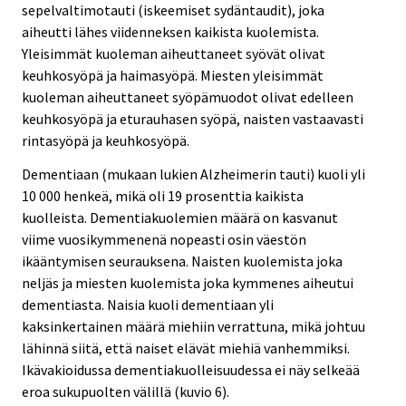
sepelvaltimotauti (iskeemiset sydäntaudit), joka
aiheutti lähes viidenneksen kaikista kuolemista.
Yleisimmät kuoleman aiheuttaneet syövät olivat
keuhkosyöpä ja haimasyöpä. Miesten yleisimmät
kuoleman aiheuttaneet syöpämuodot olivat edelleen
keuhkosyöpä ja eturauhasen syöpä, naisten vastaavasti
rintasyöpä ja keuhkosyöpä.
Dementiaan (mukaan lukien Alzheimerin tauti) kuoli yli
10 000 henkeä, mikä oli 19 prosenttia kaikista
kuolleista. Dementiakuolemien määrä on kasvanut
viime vuosikymmenenä nopeasti osin väestön
ikääntymisen seurauksena. Naisten kuolemista joka
neljäs ja miesten kuolemista joka kymmenes aiheutui
dementiasta. Naisia kuoli dementiaan yli
kaksinkertainen määrä miehiin verrattuna, mikä johtuu
lähinnä siitä, että naiset elävät miehiä vanhemmiksi.
Ikävakioidussa dementiakuolleisuudessa ei näy selkeää
eroa sukupuolten välillä (kuvio 6).