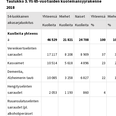
Taulukko 3. Yli 65-vuotiaiden kuolemansyyrakenne
2018
54-luokkainen
Yhteensä
Miehet
Naiset
Yhteensä
Mieh
aikasarjaluokitus
Kuolleita
Kuolleita
Kuolleita
%
%
Kuolleita yhteens
ä
46 529
21 821
24 708
100
1
Verenkiertoelinten
sairaudet
17 117
8 208
8 909
37
Kasvaimet
10 514
5 618
4 896
23
Dementia,
Alzheimerin tauti
10 085
3 258
6 827
22
Hengityselinten
sairaudet
2 053
1 193
860
4
Ruuansulatuselinten
sairaudet (pl.
alkoholiperäiset