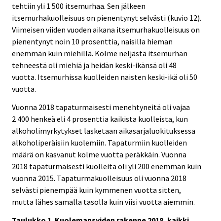
tehtiin yli 1 500 itsemurhaa. Sen jälkeen
itsemurhakuolleisuus on pienentynyt selvästi (kuvio 12).
Viimeisen viiden vuoden aikana itsemurhakuolleisuus on
pienentynyt noin 10 prosenttia, naisilla hieman
enemmän kuin miehillä. Kolme neljästä itsemurhan
tehneestä oli miehiä ja heidän keski-ikänsä oli 48
vuotta. Itsemurhissa kuolleiden naisten keski-ikä oli 50
vuotta.
Vuonna 2018 tapaturmaisesti menehtyneitä oli vajaa
2 400 henkeä eli 4 prosenttia kaikista kuolleista, kun
alkoholimyrkytykset lasketaan aikasarjaluokituksessa
alkoholiperäisiin kuolemiin. Tapaturmiin kuolleiden
määrä on kasvanut kolme vuotta peräkkäin. Vuonna
2018 tapaturmaisesti kuolleita oli yli 200 enemmän kuin
vuonna 2015. Tapaturmakuolleisuus oli vuonna 2018
selvästi pienempää kuin kymmenen vuotta sitten,
mutta lähes samalla tasolla kuin viisi vuotta aiemmin.
Taulukko 1. Kuolemansyiden rakenne 2018, kaikki