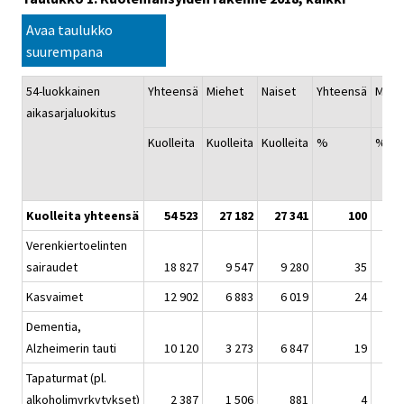
Avaa taulukko
suurempana
54-luokkainen
Yhteensä
Miehet
Naiset
Yhteensä
Mieh
aikasarjaluokitus
Kuolleita
Kuolleita
Kuolleita
%
%
Kuolleita yhteensä
54 523
27 182
27 341
100
1
Verenkiertoelinten
sairaudet
18 827
9 547
9 280
35
Kasvaimet
12 902
6 883
6 019
24
Dementia,
Alzheimerin tauti
10 120
3 273
6 847
19
Tapaturmat (pl.
alkoholimyrkytykset)
2 387
1 506
881
4