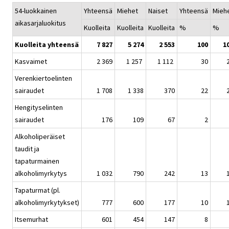
54-luokkainen
Yhteensä
Miehet
Naiset
Yhteensä
Mieh
aikasarjaluokitus
Kuolleita
Kuolleita
Kuolleita
%
%
Kuolleita yhteensä
7 827
5 274
2 553
100
1
Kasvaimet
2 369
1 257
1 112
30
Verenkiertoelinten
sairaudet
1 708
1 338
370
22
Hengityselinten
sairaudet
176
109
67
2
Alkoholiperäiset
taudit ja
tapaturmainen
alkoholimyrkytys
1 032
790
242
13
Tapaturmat (pl.
alkoholimyrkytykset)
777
600
177
10
Itsemurhat
601
454
147
8