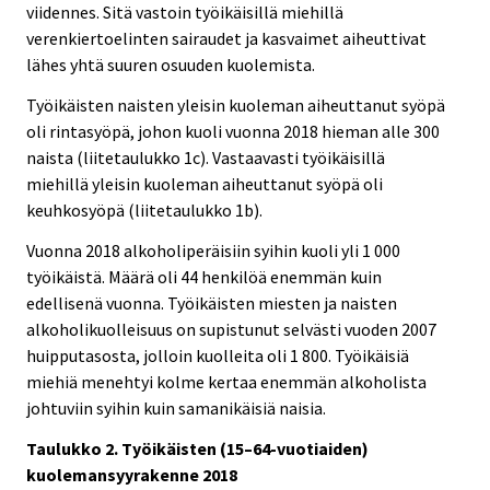
viidennes. Sitä vastoin työikäisillä miehillä
verenkiertoelinten sairaudet ja kasvaimet aiheuttivat
lähes yhtä suuren osuuden kuolemista.
Työikäisten naisten yleisin kuoleman aiheuttanut syöpä
oli rintasyöpä, johon kuoli vuonna 2018 hieman alle 300
naista (liitetaulukko 1c). Vastaavasti työikäisillä
miehillä yleisin kuoleman aiheuttanut syöpä oli
keuhkosyöpä (liitetaulukko 1b).
Vuonna 2018 alkoholiperäisiin syihin kuoli yli 1 000
työikäistä. Määrä oli 44 henkilöä enemmän kuin
edellisenä vuonna. Työikäisten miesten ja naisten
alkoholikuolleisuus on supistunut selvästi vuoden 2007
huipputasosta, jolloin kuolleita oli 1 800. Työikäisiä
miehiä menehtyi kolme kertaa enemmän alkoholista
johtuviin syihin kuin samanikäisiä naisia.
Taulukko 2. Työikäisten (15–64-vuotiaiden)
kuolemansyyrakenne 2018