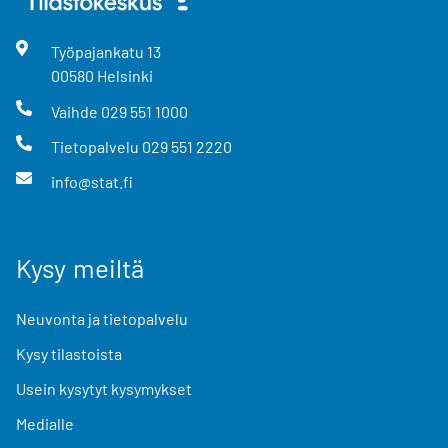
Työpajankatu
13
00580
Helsinki
Vaihde
029 551 1000
Tietopalvelu
029 551 2220
info@stat.fi
Kysy meiltä
Neuvonta ja tietopalvelu
Kysy tilastoista
Usein kysytyt kysymykset
Medialle