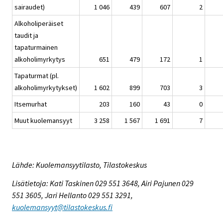
sairaudet)
1 046
439
607
2
Alkoholiperäiset
taudit ja
tapaturmainen
alkoholimyrkytys
651
479
172
1
Tapaturmat (pl.
alkoholimyrkytykset)
1 602
899
703
3
Itsemurhat
203
160
43
0
Muut kuolemansyyt
3 258
1 567
1 691
7
Lähde: Kuolemansyytilasto, Tilastokeskus
Lisätietoja: Kati Taskinen 029 551 3648, Airi Pajunen 029
551 3605, Jari Hellanto 029 551 3291,
kuolemansyyt@tilastokeskus.fi