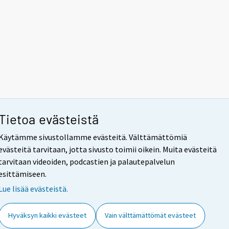
Tietoa evästeistä
Käytämme sivustollamme evästeitä. Välttämättömiä
evästeitä tarvitaan, jotta sivusto toimii oikein. Muita evästeitä
tarvitaan videoiden, podcastien ja palautepalvelun
esittämiseen.
Lue lisää evästeistä.
Hyväksyn kaikki evästeet
Vain välttämättömät evästeet