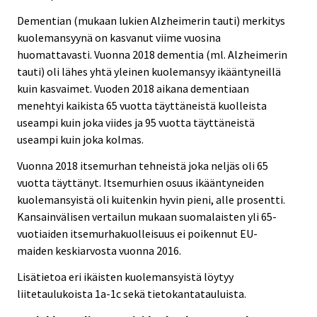
Dementian (mukaan lukien Alzheimerin tauti) merkitys
kuolemansyynä on kasvanut viime vuosina
huomattavasti. Vuonna 2018 dementia (ml. Alzheimerin
tauti) oli lähes yhtä yleinen kuolemansyy ikääntyneillä
kuin kasvaimet. Vuoden 2018 aikana dementiaan
menehtyi kaikista 65 vuotta täyttäneistä kuolleista
useampi kuin joka viides ja 95 vuotta täyttäneistä
useampi kuin joka kolmas.
Vuonna 2018 itsemurhan tehneistä joka neljäs oli 65
vuotta täyttänyt. Itsemurhien osuus ikääntyneiden
kuolemansyistä oli kuitenkin hyvin pieni, alle prosentti.
Kansainvälisen vertailun mukaan suomalaisten yli 65-
vuotiaiden itsemurhakuolleisuus ei poikennut EU-
maiden keskiarvosta vuonna 2016.
Lisätietoa eri ikäisten kuolemansyistä löytyy
liitetaulukoista 1a-1c sekä tietokantatauluista.