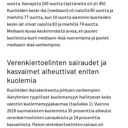
vuotta. Vainajista 100 vuotta täyttäneitä oli yli 450.
Kuolleiden keski-ikä (mediaani) oli naisilla 85 vuotta ja
miehillä 77 vuotta, kun 10 vuotta aiemmin kuolleiden
keski-iät olivat naisilla 83 ja miehillä 74 vuotta.
Mediaani kuvaa keskimmäistä arvoa, eli puolet
kuolleista kuoli mediaani-ikää nuorempina ja puolet
mediaani-ikää vanhempina.
Verenkiertoelinten sairaudet ja
kasvaimet aiheuttivat eniten
kuolemia
Kuolleiden ikärakenteesta johtuen vanhempien
ikäryhmien tyypilliset kuolemansyyt hallitsevat koko
väestön kuolemansyyjakaumaa (taulukko 1). Vuonna
2018 suomalaisten kuolemista 35 prosenttia aiheutui
verenkiertoelinten sairauksista ja 24 prosenttia
kasvaimista. Yleisin verenkiertoelinten sairaus oli