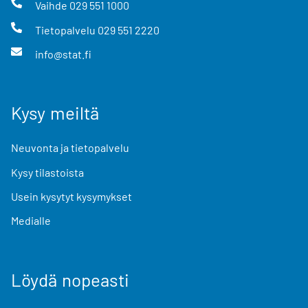
Vaihde
029 551 1000
Tietopalvelu
029 551 2220
info@stat.fi
Kysy meiltä
Neuvonta ja tietopalvelu
Kysy tilastoista
Usein kysytyt kysymykset
Medialle
Löydä nopeasti