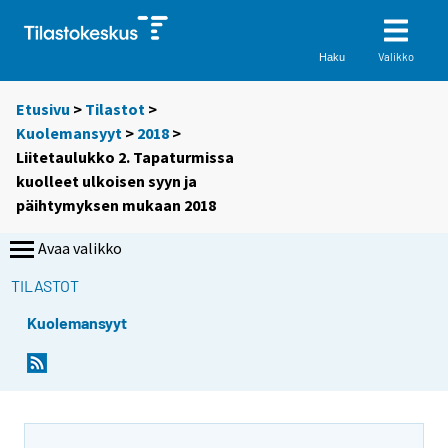
Valikko
Haku
Etusivu
>
Tilastot
>
Kuolemansyyt
>
2018
>
Liitetaulukko 2. Tapaturmissa
kuolleet ulkoisen syyn ja
päihtymyksen mukaan 2018
Avaa valikko
TILASTOT
Kuolemansyyt