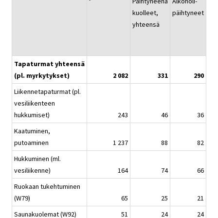
Päihtyneenä
Alkoholi-
Alk
kuolleet,
päihtyneet
hu
yhteensä
päi
Tapaturmat yhteensä
(pl. myrkytykset)
2 082
331
290
Liikennetapaturmat (pl.
vesiliikenteen
hukkumiset)
243
46
36
Kaatuminen,
putoaminen
1 237
88
82
Hukkuminen (ml.
vesiliikenne)
164
74
66
Ruokaan tukehtuminen
(W79)
65
25
21
Saunakuolemat (W92)
51
24
24