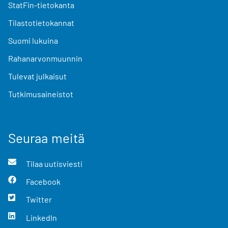
StatFin-tietokanta
Tilastotietokannat
Suomi lukuina
Rahanarvonmuunnin
Tulevat julkaisut
Tutkimusaineistot
Seuraa meitä
Tilaa uutisviesti
Facebook
Twitter
LinkedIn