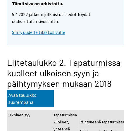
Tämä sivu on arkistoitu.
5.4.2022 jälkeen julkaistut tiedot löydät
uudistetulta sivustolta.
Siirry uudelle tilastosivulle
Liitetaulukko 2. Tapaturmissa
kuolleet ulkoisen syyn ja
päihtymyksen mukaan 2018
Avaa taulukko
suurempana
Ulkoinen syy
Tapaturmissa
kuolleet,
Päihtyneenä tapaturmissa kuo
yhteensä