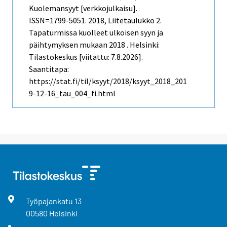
Kuolemansyyt [verkkojulkaisu].
ISSN=1799-5051. 2018, Liitetaulukko 2.
Tapaturmissa kuolleet ulkoisen syyn ja
päihtymyksen mukaan 2018 . Helsinki:
Tilastokeskus [viitattu: 7.8.2026].
Saantitapa:
https://stat.fi/til/ksyyt/2018/ksyyt_2018_201
9-12-16_tau_004_fi.html
Työpajankatu
13
00580
Helsinki