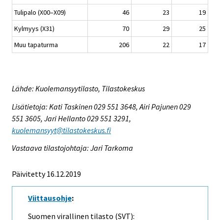
Tulipalo (X00–X09)
46
23
19
Kylmyys (X31)
70
29
25
Muu tapaturma
206
22
17
Lähde: Kuolemansyytilasto, Tilastokeskus
Lisätietoja: Kati Taskinen 029 551 3648, Airi Pajunen 029
551 3605, Jari Hellanto 029 551 3291,
kuolemansyyt@tilastokeskus.fi
Vastaava tilastojohtaja: Jari Tarkoma
Päivitetty 16.12.2019
Viittausohje
:
Suomen virallinen tilasto (SVT):