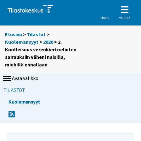
Valikko
Haku
Etusivu
>
Tilastot
>
Kuolemansyyt
>
2020
> 2.
Kuolleisuus verenkiertoelinten
sairauksiin väheni naisilla,
miehillä ennallaan
Avaa valikko
TILASTOT
Kuolemansyyt