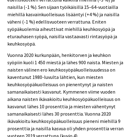
naisilla (-1 %). Sen sijaan työikäisillä 15–64-vuotiailla
miehillä kasvainkuolleisuus lisääntyi (+4 %) ja naisilla
väheni (-1 %) edellisvuoteen verrattuna. Eniten
syöpäkuolemia aiheuttivat miehillä keuhkosyöpä ja
eturauhasen syöpä, naisilla vastaavasti rintasyöpä ja
keuhkosyöpä.
Vuonna 2020 kurkunpään, henkitorven ja keuhkon
syöpiin kuoli 1 450 miestä ja lähes 900 naista. Miesten ja
naisten välinen ero keuhkosyöpäkuolleisuudessa on
kaventunut 1980-luvulta lähtien, kun miesten
keuhkosyöpäkuolleisuus on pienentynyt ja naisten
samanaikaisesti kasvanut. Kymmenen viime vuoden
aikana naisten ikävakioitu keuhkosyöpäkuolleisuus on
kasvanut lähes 10 prosenttia ja miesten vähentynyt
samanaikaisesti lähes 30 prosenttia. Vuonna 2020
ikävakioitu keuhkosyöpäkuolleisuus pieneni miehillä 9
prosenttia ja naisilla kasvua oli yhden prosenttia verran
vuoteen 2019 verrattuna (kuvio 4).