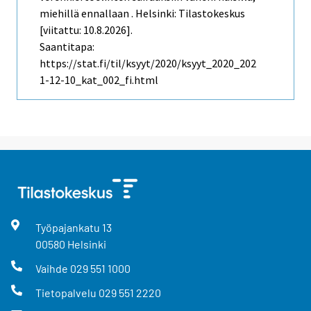
miehillä ennallaan . Helsinki: Tilastokeskus
[viitattu: 10.8.2026].
Saantitapa:
https://stat.fi/til/ksyyt/2020/ksyyt_2020_202
1-12-10_kat_002_fi.html
Työpajankatu
13
00580
Helsinki
Vaihde
029 551 1000
Tietopalvelu
029 551 2220