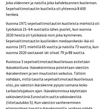
joka viidennen ja naisilla joka kahdeksannen kuoleman.
Sepelvaltimotautiin kuolleita oli yhteensä 8 600
henkeä.
Vuonna 1971 sepelvaltimotautiin kuolleista miehistä oli
työikäisiä 15–64-vuotiaita lähes puolet, kun vuonna
2020 heistä oli työikäisiä noin joka kymmenes.
Sepelvaltimotautiin kuolleiden mediaanikeski-ikä oli
vuonna 1971 miehillä 65 vuotta ja naisilla 73 vuotta, kun
vuonna 2020 vastaavat iät olivat 79 ja 88 vuotta.
Kuviossa 3 sepelvaltimotautikuolleisuus esitetään
ikävakioituna. Ikävakioinnissa poistetaan väestön
ikärakenteen ja sen muutosten vaikutus. Tällöin
nähdään, millä tasolla sepelvaltimotautikuolleisuus
olisi, jos väestön ikärakenne pysyisi samana koko
tarkastelujakson ajan. Ikävakioinnissa käytetään
vakioväestönä Eurostatin uutta vakioväestöä
(liitetaulukko 5). Kun väestön vanheneminen
eliminoidaan luvuista ikävakioinnilla, voidaan nähdä,