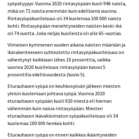
syöpätyyppi. Vuonna 2020 rintasyöpään kuoli 946 naista,
mikä on 72 naista enemmän kuin edellisenä vuonna.
Rintasyöpäkuolleisuus oli 34 kuolemaa 100 000 naista
kohti. Rintasyöpään menehtyneiden naisten keski-ikä
oli 74 vuotta. Joka neljäs kuolleista oli alle 65-vuotias.
Viimeisen kymmenen vuoden aikana naisten määrään ja
ikärakenteeseen suhteutettu rintasyöpäkuolleisuus on
vähentynyt kaikkiaan lähes 10 prosenttia, vaikka
vuonna 2020 kuolleisuus rintasyöpään kasvoi 5
prosentilla edellisvuodesta (kuvio 5).
Eturauhasen syöpä on keuhkosyövän jälkeen miesten
yleisin kuolemaan johtava syöpä. Vuonna 2020
eturauhasen syöpään kuoli 920 miestä eli hieman
vähemmän kuin naisia rintasyöpään. Miesten
eturauhasen ikävakioimaton syöpäkuolleisuus oli 34
kuolemaa 100 000 henkeä kohti.
Eturauhasen syöpä on ennen kaikkea ikääntyneiden