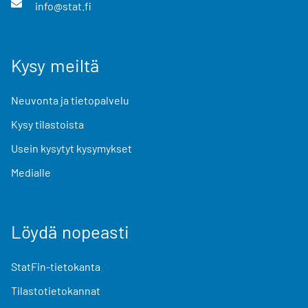
info@stat.fi
Kysy meiltä
Neuvonta ja tietopalvelu
Kysy tilastoista
Usein kysytyt kysymykset
Medialle
Löydä nopeasti
StatFin-tietokanta
Tilastotietokannat