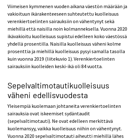
Viimeisen kymmenen vuoden aikana väestön määrään ja
vakioituun ikärakenteeseen suhteutettu kuolleisuus
verenkiertoelinten sairauksiin on vähentynyt sekä
miehillä että naisilla noin kolmanneksella. Vuonna 2020
ikävakioitu kuolleisuus supistui edelleen koko väestössä
yhdellä prosentilla. Naisilla kuolleisuus väheni kolme
prosenttia ja miehillä kuolleisuus pysyi samalla tasolla
kuin vuonna 2019 (liitekuvio 1). Verenkiertoelinten
sairauksiin kuolleiden keski-ikä oli 84 vuotta.
Sepelvaltimotautikuolleisuus
väheni edellisvuodesta
Yleisempiä kuolemaan johtaneita verenkiertoelinten
sairauksia ovat iskeemiset sydäntaudit
(sepelvaltimotauti). Ne ovat edelleen merkittävä
kuolemansyy, vaikka kuolleisuus niihin on vähentynyt.
Vuonna 2020 sepelvaltimotauti aiheutti miehillä lähes