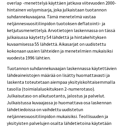
overlap -menettelyä käyttäen jatkuva viitevuoden 2000-
hintainen volyymisarja, joka julkaistaan tuotannon
suhdannekuvaajana. Tämä menetelmä vastaa
neljännesvuositilinpidon tuotoksen deflatointi- ja
ketjutusmenettelyä. Arvotietojen laskennassa on tässä
julkaisussa käytetty 54 lähdettä ja hintakehityksen
kuvaamisessa 55 lähdettä. Aikasarjat on uudistettu
kokonaan uusien lähteiden ja menetelmien mukaisiksi
vuodesta 1996 lähtien.
Tuotannon suhdannekuvaajan laskennassa käytettävien
lähdeaineistojen määrää on lisätty huomattavasti ja
laskenta toteutetaan aiempaa yksityiskohtaisemmalla
tasolla (toimialaluokituksen 2-numerotaso).
Julkaisutaso on alkutuotanto, jalostus ja palvelut.
Julkaistussa kuvaajassa jo huomattava osa laskennan
lähdetiedoissa on vaihdettu uudistetun
neljännesvuositilinpidon mukaisiksi. Teollisuuden ja
yksityisten palvelujen osalta lähdetietoina käytetään