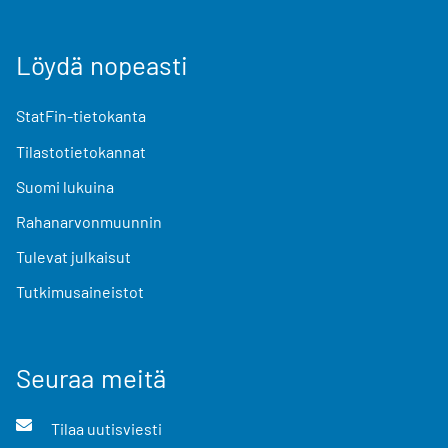
Löydä nopeasti
StatFin-tietokanta
Tilastotietokannat
Suomi lukuina
Rahanarvonmuunnin
Tulevat julkaisut
Tutkimusaineistot
Seuraa meitä
Tilaa uutisviesti