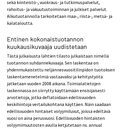
sekä kiinteistö-, vuokraus- ja tutkimuspalvelut,
rahoitus- ja vakuutustoiminnan ja julkiset palvelut.
Alkutuotannolla tarkoitetaan maa-, riista-, metsä- ja
kalataloutta.
Entinen kokonaistuotannon
kuukausikuvaaja uudistetaan
Tästä julkaisusta lähtien tilasto julkaistaan nimellä
tuotannon suhdannekuvaaja. Sen laskentaa on
yhdenmukaistettu neljännesvuositilinpidon tuotoksen
laskentamenetelmiä vastaavaksi ja kehitystyötä
jatketaan vuoden 2008 aikana. Toimialatietojen
laskennassa on siirrytty käyttämään ensisijaisesti
arvotietoja, jotka deflatoidaan edellisvuoden
keskihintoja vertailukohtana käyttäen. Näin saadaan
edellisvuoden hintaiset volyymiluvut, joissa edeltävä
vuosi on aina perusvuosi. Edellisvuoden hintaisten
volyymimuutosten avulla ketjutetaan ns. annual