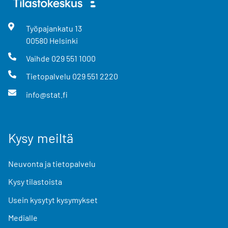
Työpajankatu
13
00580
Helsinki
Vaihde
029 551 1000
Tietopalvelu
029 551 2220
info@stat.fi
Kysy meiltä
Neuvonta ja tietopalvelu
Kysy tilastoista
Usein kysytyt kysymykset
Medialle