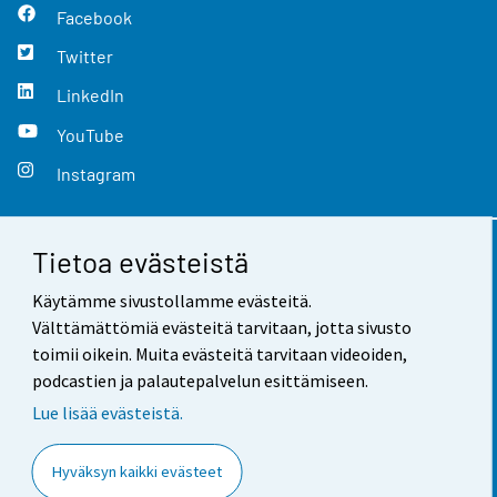
Facebook
Twitter
LinkedIn
YouTube
Instagram
Tietoa evästeistä
Yhteystiedot
Käytämme sivustollamme evästeitä.
Palaute
Välttämättömiä evästeitä tarvitaan, jotta sivusto
toimii oikein. Muita evästeitä tarvitaan videoiden,
Käyttöehdot
podcastien ja palautepalvelun esittämiseen.
Tietosuoja
Lue lisää evästeistä.
Saavutettavuus
Hyväksyn kaikki evästeet
Tietoa sivustosta