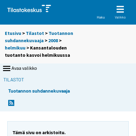
Valikko
Haku
Etusivu
>
Tilastot
>
Tuotannon
suhdannekuvaaja
>
2008
>
helmikuu
> Kansantalouden
tuotanto kasvoi helmikuussa
Avaa valikko
TILASTOT
Tuotannon suhdannekuvaaja
S
S
i
i
i
i
r
r
r
r
y
y
Tämä sivu on arkistoitu.