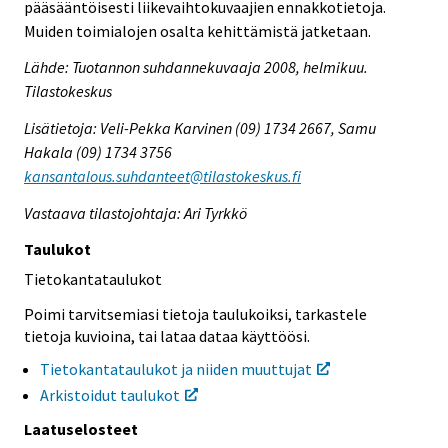
pääsääntöisesti liikevaihtokuvaajien ennakkotietoja.
Muiden toimialojen osalta kehittämistä jatketaan.
Lähde: Tuotannon suhdannekuvaaja 2008, helmikuu.
Tilastokeskus
Lisätietoja: Veli-Pekka Karvinen (09) 1734 2667, Samu
Hakala (09) 1734 3756
kansantalous.suhdanteet@tilastokeskus.fi
Vastaava tilastojohtaja: Ari Tyrkkö
Taulukot
Tietokantataulukot
Poimi tarvitsemiasi tietoja taulukoiksi, tarkastele
tietoja kuvioina, tai lataa dataa käyttöösi.
Tietokantataulukot ja niiden muuttujat
Arkistoidut taulukot
Laatuselosteet