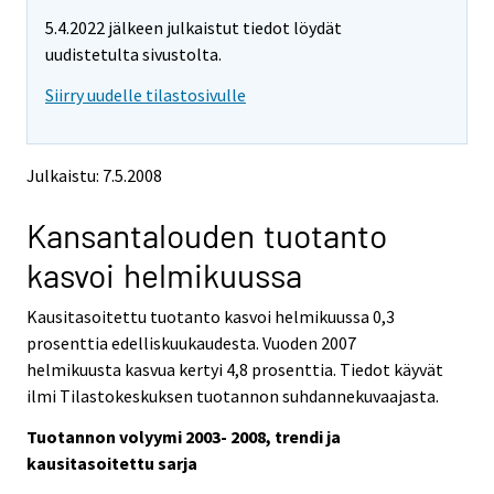
t
t
5.4.2022 jälkeen julkaistut tiedot löydät
t
t
o
o
uudistetulta sivustolta.
i
i
Siirry uudelle tilastosivulle
s
s
e
e
e
e
n
n
Julkaistu: 7.5.2008
p
p
a
a
Kansantalouden tuotanto
l
l
v
v
kasvoi helmikuussa
e
e
l
l
Kausitasoitettu tuotanto kasvoi helmikuussa 0,3
u
u
u
u
prosenttia edelliskuukaudesta. Vuoden 2007
n
n
helmikuusta kasvua kertyi 4,8 prosenttia. Tiedot käyvät
.
.
ilmi Tilastokeskuksen tuotannon suhdannekuvaajasta.
Tuotannon volyymi 2003- 2008, trendi ja
kausitasoitettu sarja