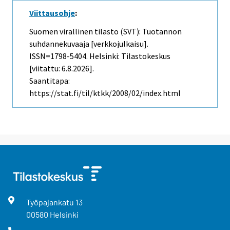
Viittausohje
:
Suomen virallinen tilasto (SVT): Tuotannon
suhdannekuvaaja [verkkojulkaisu].
ISSN=1798-5404. Helsinki: Tilastokeskus
[viitattu: 6.8.2026].
Saantitapa:
https://stat.fi/til/ktkk/2008/02/index.html
Työpajankatu
13
00580
Helsinki