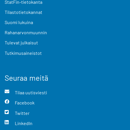
StatFin-tietokanta
Tilastotietokannat
Suomi lukuina
Rahanarvonmuunnin
Tulevat julkaisut
Tutkimusaineistot
Seuraa meitä
Tilaa uutisviesti
Facebook
Twitter
LinkedIn