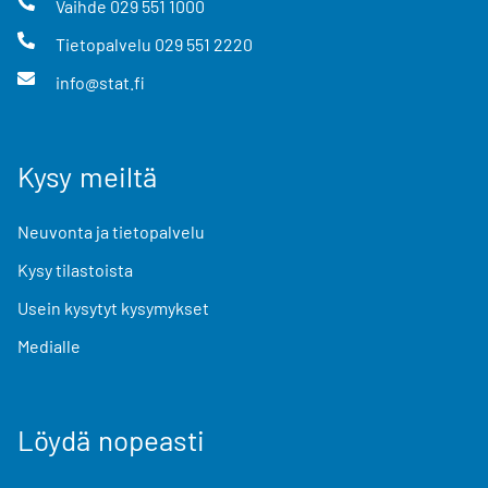
Vaihde
029 551 1000
Tietopalvelu
029 551 2220
info@stat.fi
Kysy meiltä
Neuvonta ja tietopalvelu
Kysy tilastoista
Usein kysytyt kysymykset
Medialle
Löydä nopeasti