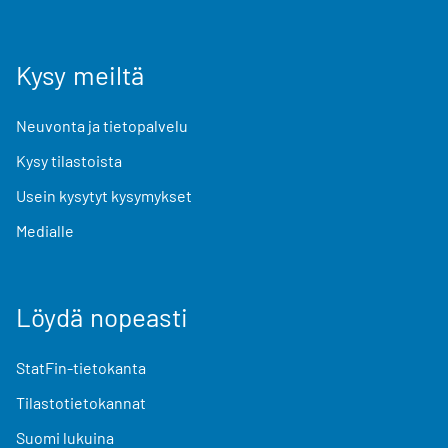
Kysy meiltä
Neuvonta ja tietopalvelu
Kysy tilastoista
Usein kysytyt kysymykset
Medialle
Löydä nopeasti
StatFin-tietokanta
Tilastotietokannat
Suomi lukuina