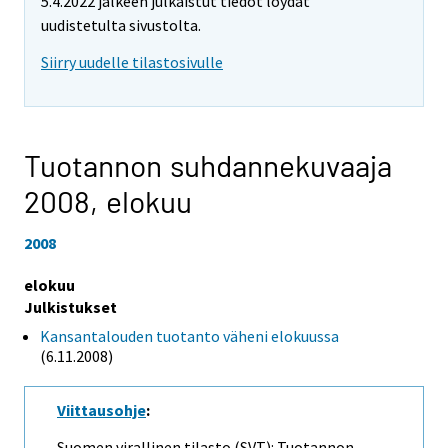
5.4.2022 jälkeen julkaistut tiedot löydät
uudistetulta sivustolta.
Siirry uudelle tilastosivulle
Tuotannon suhdannekuvaaja
2008,
elokuu
2008
elokuu
Julkistukset
Kansantalouden tuotanto väheni elokuussa
(6.11.2008)
Viittausohje
:
Suomen virallinen tilasto (SVT): Tuotannon