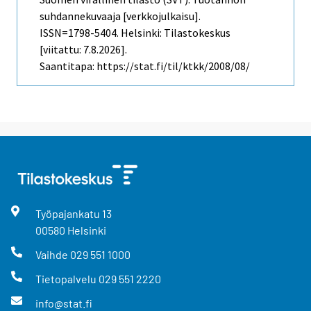
suhdannekuvaaja [verkkojulkaisu].
ISSN=1798-5404. Helsinki: Tilastokeskus
[viitattu: 7.8.2026].
Saantitapa: https://stat.fi/til/ktkk/2008/08/
Työpajankatu
13
00580
Helsinki
Vaihde
029 551 1000
Tietopalvelu
029 551 2220
info@stat.fi