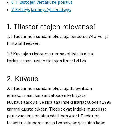
6. Tilastojen vertailukelpoisuus
r
7. Selkeys ja eheys/yhtenäisyys
v
i
1. Tilastotietojen relevanssi
c
e
1.1 Tuotannon suhdannekuvaaja perustuu 74 arvo- ja
.
hintalähteeseen.
1.2 Kuvaajan tiedot ovat ennakollisia ja niitä
tarkistetaan uusien tietojen ilmestyttyä.
2. Kuvaus
2.1 Tuotannon suhdannekuvaajalla pyritään
ennakoimaan kansantalouden kehitystä
kuukausitasolla. Se sisältää indeksisarjat vuoden 1996
tammikuusta alkaen. Tiedot ovat indeksimuodossa,
perusvuotena on aina edellinen vuosi. Tiedot on
laskettu alkuperäisinä ja työpäiväkorjattuina koko