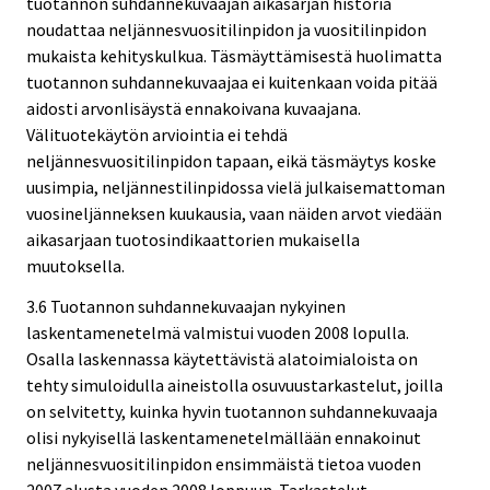
tuotannon suhdannekuvaajan aikasarjan historia
noudattaa neljännesvuositilinpidon ja vuositilinpidon
mukaista kehityskulkua. Täsmäyttämisestä huolimatta
tuotannon suhdannekuvaajaa ei kuitenkaan voida pitää
aidosti arvonlisäystä ennakoivana kuvaajana.
Välituotekäytön arviointia ei tehdä
neljännesvuositilinpidon tapaan, eikä täsmäytys koske
uusimpia, neljännestilinpidossa vielä julkaisemattoman
vuosineljänneksen kuukausia, vaan näiden arvot viedään
aikasarjaan tuotosindikaattorien mukaisella
muutoksella.
3.6 Tuotannon suhdannekuvaajan nykyinen
laskentamenetelmä valmistui vuoden 2008 lopulla.
Osalla laskennassa käytettävistä alatoimialoista on
tehty simuloidulla aineistolla osuvuustarkastelut, joilla
on selvitetty, kuinka hyvin tuotannon suhdannekuvaaja
olisi nykyisellä laskentamenetelmällään ennakoinut
neljännesvuositilinpidon ensimmäistä tietoa vuoden
2007 alusta vuoden 2008 loppuun. Tarkastelut