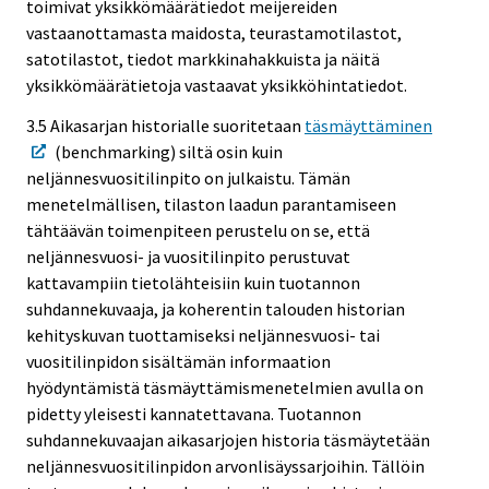
toimivat yksikkömäärätiedot meijereiden
vastaanottamasta maidosta, teurastamotilastot,
satotilastot, tiedot markkinahakkuista ja näitä
yksikkömäärätietoja vastaavat yksikköhintatiedot.
3.5 Aikasarjan historialle suoritetaan
täsmäyttäminen
(benchmarking) siltä osin kuin
neljännesvuositilinpito on julkaistu. Tämän
menetelmällisen, tilaston laadun parantamiseen
tähtäävän toimenpiteen perustelu on se, että
neljännesvuosi- ja vuositilinpito perustuvat
kattavampiin tietolähteisiin kuin tuotannon
suhdannekuvaaja, ja koherentin talouden historian
kehityskuvan tuottamiseksi neljännesvuosi- tai
vuositilinpidon sisältämän informaation
hyödyntämistä täsmäyttämismenetelmien avulla on
pidetty yleisesti kannatettavana. Tuotannon
suhdannekuvaajan aikasarjojen historia täsmäytetään
neljännesvuositilinpidon arvonlisäyssarjoihin. Tällöin