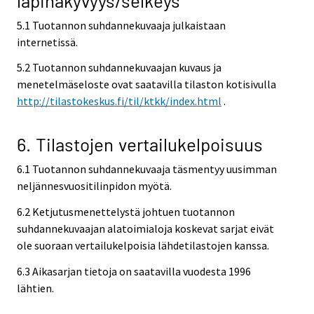
läpinäkyvyys/selkeys
5.1 Tuotannon suhdannekuvaaja julkaistaan
internetissä.
5.2 Tuotannon suhdannekuvaajan kuvaus ja
menetelmäseloste ovat saatavilla tilaston kotisivulla
http://tilastokeskus.fi/til/ktkk/index.html
.
6. Tilastojen vertailukelpoisuus
6.1 Tuotannon suhdannekuvaaja täsmentyy uusimman
neljännesvuositilinpidon myötä.
6.2 Ketjutusmenettelystä johtuen tuotannon
suhdannekuvaajan alatoimialoja koskevat sarjat eivät
ole suoraan vertailukelpoisia lähdetilastojen kanssa.
6.3 Aikasarjan tietoja on saatavilla vuodesta 1996
lähtien.