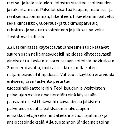
metsä- ja kalatalouden. Jalostus sisältää teollisuuden
ja rakentamisen. Palvelut sisältää kaupan, majoitus- ja
ravitsemustoiminnan, liikenteen, liike-elämän palvelut
sekä kiinteistö-, vuokraus- ja tutkimuspalvelut,
rahoitus- ja vakuutustoiminnan ja julkiset palvelut.
Tiedot ovat julkisia.
3.3 Laskennassa käytettävät lähdeaineistot kattavat
suuren osan neljännesvuositilinpidossa käytettävästä
aineistosta. Laskenta toteutetaan toimialaluokituksen
2-numerotasolla, mutta ei sektorijaolla kuten
neljännesvuositilinpidossa. Välituotekäyttöä ei arvioida
erikseen, vaan laskenta perustuu
tuotosindikaattoreihin. Teollisuuden ja yksityisten
palvelujen osalta arvotietolähteinä käytetään
pääsääntöisesti liikevaihtokuvaajien ja julkisten
palveluiden osalta palkkasummakuvaajien
ennakkotietoja sekä hintatietoina tuottajahinta- ja
ansiotasoindeksejä. Alkutuotannon lähdeaineistoina