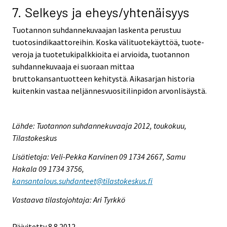
7. Selkeys ja eheys/yhtenäisyys
Tuotannon suhdannekuvaajan laskenta perustuu
tuotosindikaattoreihin. Koska välituotekäyttöä, tuote-
veroja ja tuotetukipalkkioita ei arvioida, tuotannon
suhdannekuvaaja ei suoraan mittaa
bruttokansantuotteen kehitystä. Aikasarjan historia
kuitenkin vastaa neljännesvuositilinpidon arvonlisäystä.
Lähde: Tuotannon suhdannekuvaaja 2012, toukokuu,
Tilastokeskus
Lisätietoja: Veli-Pekka Karvinen 09 1734 2667, Samu
Hakala 09 1734 3756,
kansantalous.suhdanteet@tilastokeskus.fi
Vastaava tilastojohtaja: Ari Tyrkkö
Päivitetty 8.8.2012