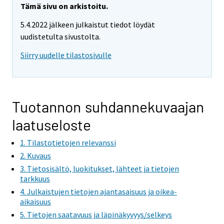
r
Tämä sivu on arkistoitu.
e
5.4.2022 jälkeen julkaistut tiedot löydät
m
uudistetulta sivustolta.
o
v
Siirry uudelle tilastosivulle
i
n
g
t
Tuotannon suhdannekuvaajan
o
laatuseloste
a
n
1. Tilastotietojen relevanssi
o
2. Kuvaus
t
3. Tietosisältö, luokitukset, lähteet ja tietojen
h
tarkkuus
e
4. Julkaistujen tietojen ajantasaisuus ja oikea-
r
aikaisuus
s
5. Tietojen saatavuus ja läpinäkyvyys/selkeys
e