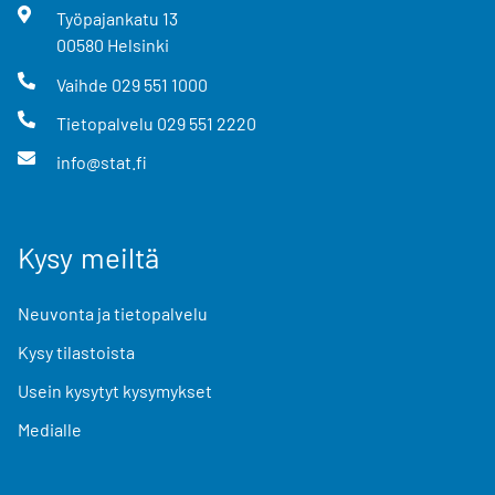
Työpajankatu
13
00580
Helsinki
Vaihde
029 551 1000
Tietopalvelu
029 551 2220
info@stat.fi
Kysy meiltä
Neuvonta ja tietopalvelu
Kysy tilastoista
Usein kysytyt kysymykset
Medialle