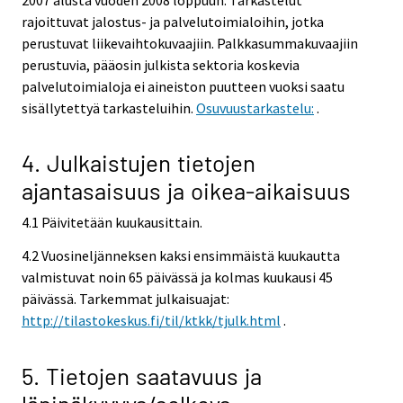
rajoittuvat jalostus- ja palvelutoimialoihin, jotka
perustuvat liikevaihtokuvaajiin. Palkkasummakuvaajiin
perustuvia, pääosin julkista sektoria koskevia
palvelutoimialoja ei aineiston puutteen vuoksi saatu
sisällytettyä tarkasteluihin.
Osuvuustarkastelu:
.
4. Julkaistujen tietojen
ajantasaisuus ja oikea-aikaisuus
4.1 Päivitetään kuukausittain.
4.2 Vuosineljänneksen kaksi ensimmäistä kuukautta
valmistuvat noin 65 päivässä ja kolmas kuukausi 45
päivässä. Tarkemmat julkaisuajat:
http://tilastokeskus.fi/til/ktkk/tjulk.html
.
5. Tietojen saatavuus ja