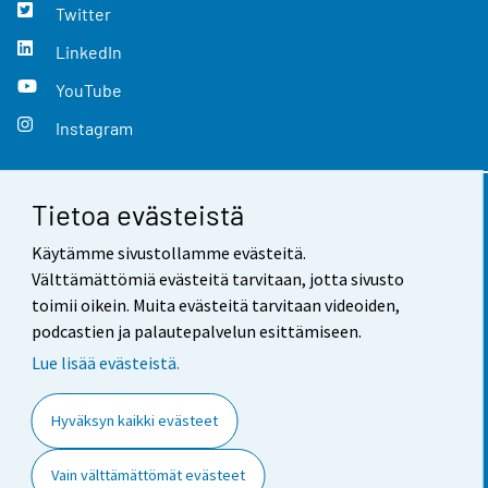
Twitter
LinkedIn
YouTube
Instagram
Tietoa evästeistä
Yhteystiedot
Käytämme sivustollamme evästeitä.
Palaute
Välttämättömiä evästeitä tarvitaan, jotta sivusto
toimii oikein. Muita evästeitä tarvitaan videoiden,
Käyttöehdot
podcastien ja palautepalvelun esittämiseen.
Tietosuoja
Lue lisää evästeistä.
Saavutettavuus
Hyväksyn kaikki evästeet
Tietoa sivustosta
Vain välttämättömät evästeet
Evästeasetukset