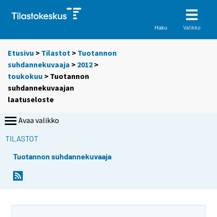
Valikko
Haku
Etusivu
>
Tilastot
>
Tuotannon
suhdannekuvaaja
>
2012
>
toukokuu
> Tuotannon
suhdannekuvaajan
laatuseloste
Avaa valikko
TILASTOT
Tuotannon suhdannekuvaaja
Y
o
u
a