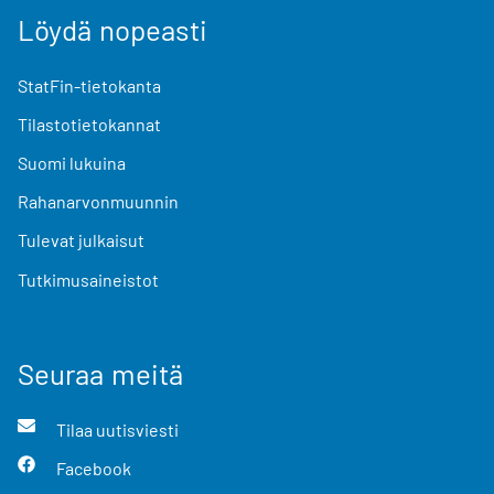
Löydä nopeasti
StatFin-tietokanta
Tilastotietokannat
Suomi lukuina
Rahanarvonmuunnin
Tulevat julkaisut
Tutkimusaineistot
Seuraa meitä
Tilaa uutisviesti
Facebook