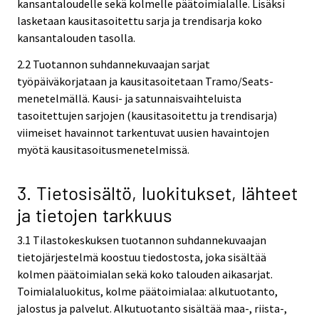
kansantaloudelle sekä kolmelle päätoimialalle. Lisäksi
lasketaan kausitasoitettu sarja ja trendisarja koko
kansantalouden tasolla.
2.2 Tuotannon suhdannekuvaajan sarjat
työpäiväkorjataan ja kausitasoitetaan Tramo/Seats-
menetelmällä. Kausi- ja satunnaisvaihteluista
tasoitettujen sarjojen (kausitasoitettu ja trendisarja)
viimeiset havainnot tarkentuvat uusien havaintojen
myötä kausitasoitusmenetelmissä.
3. Tietosisältö, luokitukset, lähteet
ja tietojen tarkkuus
3.1 Tilastokeskuksen tuotannon suhdannekuvaajan
tietojärjestelmä koostuu tiedostosta, joka sisältää
kolmen päätoimialan sekä koko talouden aikasarjat.
Toimialaluokitus, kolme päätoimialaa: alkutuotanto,
jalostus ja palvelut. Alkutuotanto sisältää maa-, riista-,