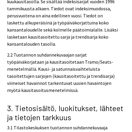
kuukausitasolla. Se sisältää indeksisarjat vuoden 1996
tammikuusta alkaen. Tiedot ovat indeksimuodossa,
perusvuotena on aina edellinen vuosi. Tiedot on
laskettu alkuperäisinä ja työpäiväkorjattuina koko
kansantaloudelle sekä kolmelle päätoimialalle. Lisäksi
lasketaan kausitasoitettu sarja ja trendisarja koko
kansantalouden tasolla.
2.2 Tuotannon suhdannekuvaajan sarjat
työpäiväkorjataan ja kausitasoitetaan Tramo/Seats-
menetelmällä. Kausi- ja satunnaisvaihteluista
tasoitettujen sarjojen (kausitasoitettu ja trendisarja)
viimeiset havainnot tarkentuvat uusien havaintojen
myötä kausitasoitusmenetelmissä.
3. Tietosisältö, luokitukset, lähteet
ja tietojen tarkkuus
3.1 Tilastokeskuksen tuotannon suhdannekuvaaja