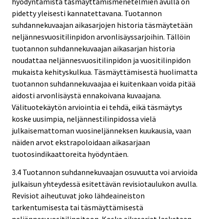
hyödyntämistä täsmäyttämismenetelmien avulla on
pidetty yleisesti kannatettavana. Tuotannon
suhdannekuvaajan aikasarjojen historia täsmäytetään
neljännesvuositilinpidon arvonlisäyssarjoihin. Tällöin
tuotannon suhdannekuvaajan aikasarjan historia
noudattaa neljännesvuositilinpidon ja vuositilinpidon
mukaista kehityskulkua. Täsmäyttämisestä huolimatta
tuotannon suhdannekuvaajaa ei kuitenkaan voida pitää
aidosti arvonlisäystä ennakoivana kuvaajana.
Välituotekäytön arviointia ei tehdä, eikä täsmäytys
koske uusimpia, neljännestilinpidossa vielä
julkaisemattoman vuosineljänneksen kuukausia, vaan
näiden arvot ekstrapoloidaan aikasarjaan
tuotosindikaattoreita hyödyntäen.
3.4 Tuotannon suhdannekuvaajan osuvuutta voi arvioida
julkaisun yhteydessä esitettävän revisiotaulukon avulla.
Revisiot aiheutuvat joko lähdeaineiston
tarkentumisesta tai täsmäyttämisestä
neljännesvuositilinpitoon. Koska aikasarjat lasketaan