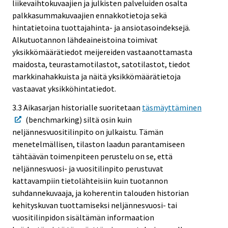
liikevaihtokuvaajien ja julkisten palveluiden osalta
palkkasummakuvaajien ennakkotietoja sekä
hintatietoina tuottajahinta- ja ansiotasoindeksejä.
Alkutuotannon lähdeaineistoina toimivat
yksikkömäärätiedot meijereiden vastaanottamasta
maidosta, teurastamotilastot, satotilastot, tiedot
markkinahakkuista ja näitä yksikkömäärätietoja
vastaavat yksikköhintatiedot.
3.3 Aikasarjan historialle suoritetaan
täsmäyttäminen
(benchmarking) siltä osin kuin
neljännesvuositilinpito on julkaistu. Tämän
menetelmällisen, tilaston laadun parantamiseen
tähtäävän toimenpiteen perustelu on se, että
neljännesvuosi- ja vuositilinpito perustuvat
kattavampiin tietolähteisiin kuin tuotannon
suhdannekuvaaja, ja koherentin talouden historian
kehityskuvan tuottamiseksi neljännesvuosi- tai
vuositilinpidon sisältämän informaation