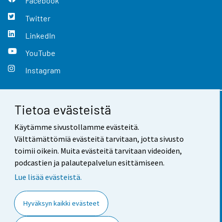
Facebook
Twitter
LinkedIn
YouTube
Instagram
Tietoa evästeistä
Yhteystiedot
Käytämme sivustollamme evästeitä.
Palaute
Välttämättömiä evästeitä tarvitaan, jotta sivusto
toimii oikein. Muita evästeitä tarvitaan videoiden,
Käyttöehdot
podcastien ja palautepalvelun esittämiseen.
Tietosuoja
Lue lisää evästeistä.
Saavutettavuus
Hyväksyn kaikki evästeet
Tietoa sivustosta