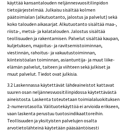
käyttää kansantalouden neljännesvuositilinpidon
tietojärjestelmää. Julkaisu sisältää kolmen
päätoimialan (alkutuotanto, jalostus ja palvelut) sekä
koko talouden aikasarjat. Alkutuotanto sisältää maa-,
riista-, metsä- ja kalatalouden. Jalostus sisältää
teollisuuden ja rakentamisen. Palvelut sisältää kaupan,
kuljetuksen, majoitus- ja ravitsemistoiminnan,
viestinnän, rahoitus- ja vakuutustoiminnan,
kiinteistöalan toiminnan, asiantuntija- ja muut liike-
elämän palvelut, taiteen ja viihteen sekä julkiset ja
muut palvelut. Tiedot ovat julkisia.
3.2 Laskennassa käytettävät lähdeaineistot kattavat
suuren osan neljännesvuositilinpidossa käytettävästä
aineistosta. Laskenta toteutetaan toimialaluokituksen
2-numerotasolla. Välituotekäyttöä ei arvioida erikseen,
vaan laskenta perustuu tuotosindikaattoreihin.
Teollisuuden ja yksityisten palvelujen osalta
arvotietolähteinä käytetään pääsääntöisesti