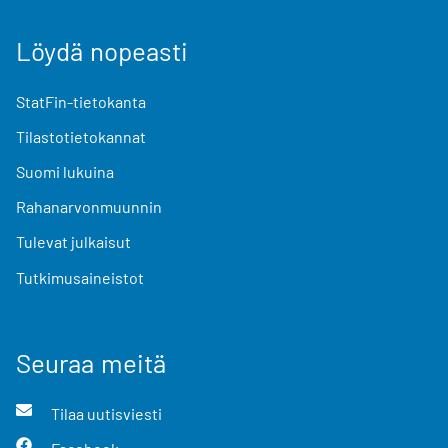
Löydä nopeasti
StatFin-tietokanta
Tilastotietokannat
Suomi lukuina
Rahanarvonmuunnin
Tulevat julkaisut
Tutkimusaineistot
Seuraa meitä
Tilaa uutisviesti