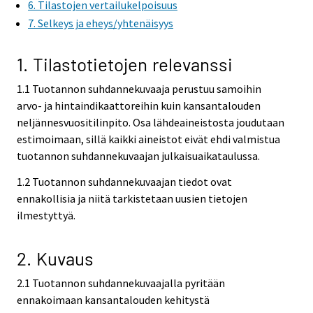
6. Tilastojen vertailukelpoisuus
r
7. Selkeys ja eheys/yhtenäisyys
v
i
1. Tilastotietojen relevanssi
c
e
1.1 Tuotannon suhdannekuvaaja perustuu samoihin
.
arvo- ja hintaindikaattoreihin kuin kansantalouden
neljännesvuositilinpito. Osa lähdeaineistosta joudutaan
estimoimaan, sillä kaikki aineistot eivät ehdi valmistua
tuotannon suhdannekuvaajan julkaisuaikataulussa.
1.2 Tuotannon suhdannekuvaajan tiedot ovat
ennakollisia ja niitä tarkistetaan uusien tietojen
ilmestyttyä.
2. Kuvaus
2.1 Tuotannon suhdannekuvaajalla pyritään
ennakoimaan kansantalouden kehitystä