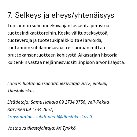
7. Selkeys ja eheys/yhtenäisyys
Tuotannon suhdannekuvaajan laskenta perustuu
tuotosindikaattoreihin. Koska välituotekäyttöä,
tuoteveroja ja tuotetukipalkkioita ei arvioida,
tuotannon suhdannekuvaaja ei suoraan mittaa
bruttokansantuotteen kehitystä. Aikasarjan historia
kuitenkin vastaa neljännesvuositilinpidon arvonlisäystä.
Lähde: Tuotannon suhdannekuvaaja 2012, elokuu,
Tilastokeskus
Lisätietoja: Samu Hakala 09 1734 3756, Veli-Pekka
Karvinen 09 1734 2667,
kansantalous.suhdanteet@tilastokeskus.fi
Vastaava tilastojohtaja: Ari Tyrkkö