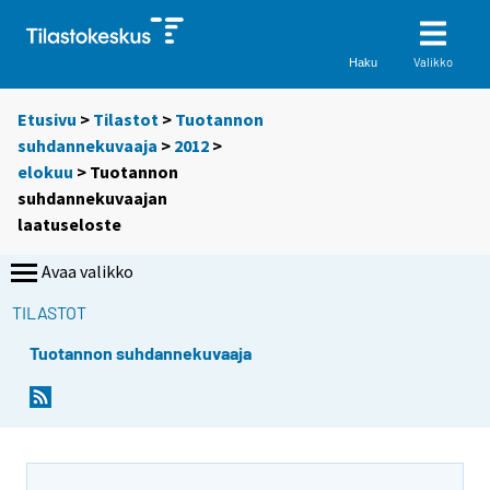
Valikko
Haku
Etusivu
>
Tilastot
>
Tuotannon
suhdannekuvaaja
>
2012
>
elokuu
> Tuotannon
suhdannekuvaajan
laatuseloste
Avaa valikko
TILASTOT
Tuotannon suhdannekuvaaja
Y
o
u
a