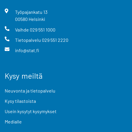
Työpajankatu
13
00580
Helsinki
Vaihde
029 551 1000
Tietopalvelu
029 551 2220
info@stat.fi
Kysy meiltä
Neuvonta ja tietopalvelu
Kysy tilastoista
Usein kysytyt kysymykset
Medialle