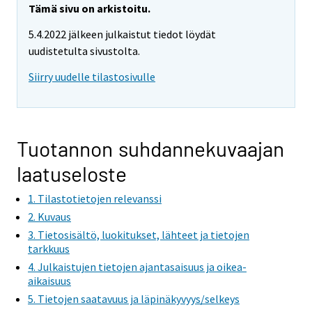
r
Tämä sivu on arkistoitu.
e
5.4.2022 jälkeen julkaistut tiedot löydät
m
uudistetulta sivustolta.
o
v
Siirry uudelle tilastosivulle
i
n
g
t
Tuotannon suhdannekuvaajan
o
laatuseloste
a
n
1. Tilastotietojen relevanssi
o
2. Kuvaus
t
3. Tietosisältö, luokitukset, lähteet ja tietojen
h
tarkkuus
e
4. Julkaistujen tietojen ajantasaisuus ja oikea-
r
aikaisuus
s
5. Tietojen saatavuus ja läpinäkyvyys/selkeys
e