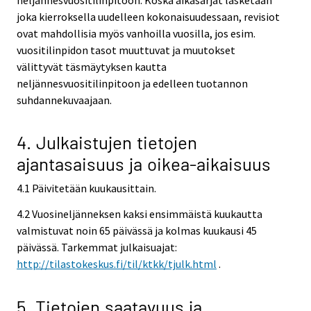
joka kierroksella uudelleen kokonaisuudessaan, revisiot
ovat mahdollisia myös vanhoilla vuosilla, jos esim.
vuositilinpidon tasot muuttuvat ja muutokset
välittyvät täsmäytyksen kautta
neljännesvuositilinpitoon ja edelleen tuotannon
suhdannekuvaajaan.
4. Julkaistujen tietojen
ajantasaisuus ja oikea-aikaisuus
4.1 Päivitetään kuukausittain.
4.2 Vuosineljänneksen kaksi ensimmäistä kuukautta
valmistuvat noin 65 päivässä ja kolmas kuukausi 45
päivässä. Tarkemmat julkaisuajat:
http://tilastokeskus.fi/til/ktkk/tjulk.html
.
5. Tietojen saatavuus ja