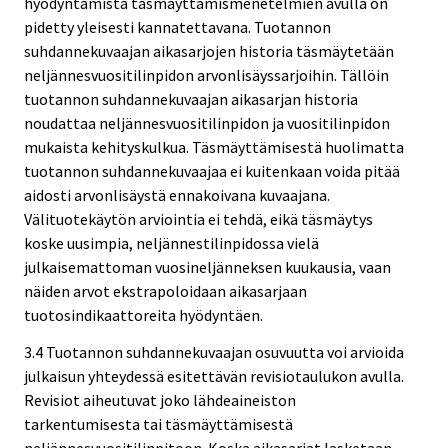
hyödyntämistä täsmäyttämismenetelmien avulla on
pidetty yleisesti kannatettavana. Tuotannon
suhdannekuvaajan aikasarjojen historia täsmäytetään
neljännesvuositilinpidon arvonlisäyssarjoihin. Tällöin
tuotannon suhdannekuvaajan aikasarjan historia
noudattaa neljännesvuositilinpidon ja vuositilinpidon
mukaista kehityskulkua. Täsmäyttämisestä huolimatta
tuotannon suhdannekuvaajaa ei kuitenkaan voida pitää
aidosti arvonlisäystä ennakoivana kuvaajana.
Välituotekäytön arviointia ei tehdä, eikä täsmäytys
koske uusimpia, neljännestilinpidossa vielä
julkaisemattoman vuosineljänneksen kuukausia, vaan
näiden arvot ekstrapoloidaan aikasarjaan
tuotosindikaattoreita hyödyntäen.
3.4 Tuotannon suhdannekuvaajan osuvuutta voi arvioida
julkaisun yhteydessä esitettävän revisiotaulukon avulla.
Revisiot aiheutuvat joko lähdeaineiston
tarkentumisesta tai täsmäyttämisestä
neljännesvuositilinpitoon. Koska aikasarjat lasketaan