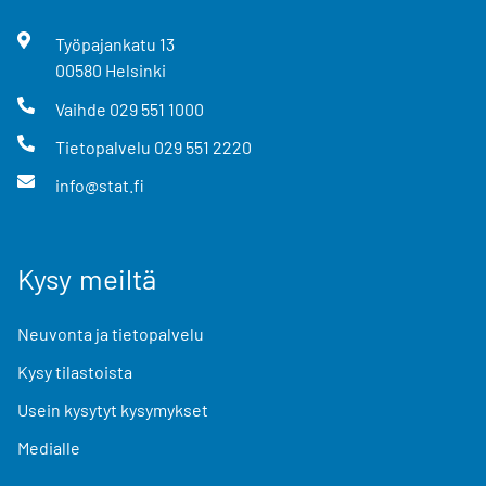
Työpajankatu
13
00580
Helsinki
Vaihde
029 551 1000
Tietopalvelu
029 551 2220
info@stat.fi
Kysy meiltä
Neuvonta ja tietopalvelu
Kysy tilastoista
Usein kysytyt kysymykset
Medialle