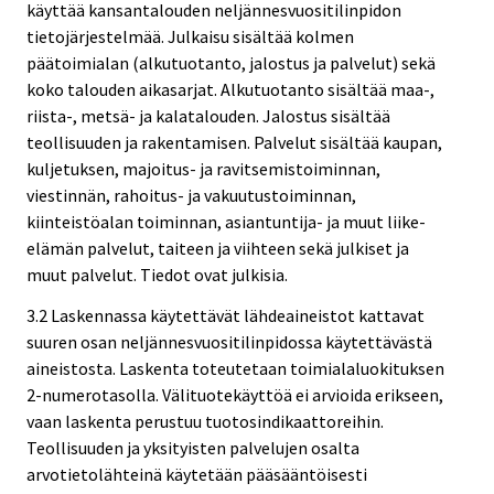
käyttää kansantalouden neljännesvuositilinpidon
tietojärjestelmää. Julkaisu sisältää kolmen
päätoimialan (alkutuotanto, jalostus ja palvelut) sekä
koko talouden aikasarjat. Alkutuotanto sisältää maa-,
riista-, metsä- ja kalatalouden. Jalostus sisältää
teollisuuden ja rakentamisen. Palvelut sisältää kaupan,
kuljetuksen, majoitus- ja ravitsemistoiminnan,
viestinnän, rahoitus- ja vakuutustoiminnan,
kiinteistöalan toiminnan, asiantuntija- ja muut liike-
elämän palvelut, taiteen ja viihteen sekä julkiset ja
muut palvelut. Tiedot ovat julkisia.
3.2 Laskennassa käytettävät lähdeaineistot kattavat
suuren osan neljännesvuositilinpidossa käytettävästä
aineistosta. Laskenta toteutetaan toimialaluokituksen
2-numerotasolla. Välituotekäyttöä ei arvioida erikseen,
vaan laskenta perustuu tuotosindikaattoreihin.
Teollisuuden ja yksityisten palvelujen osalta
arvotietolähteinä käytetään pääsääntöisesti