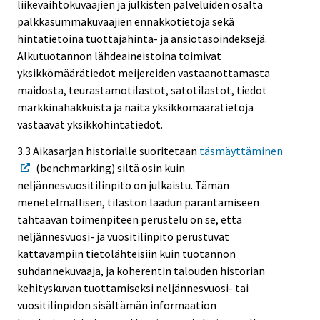
liikevaihtokuvaajien ja julkisten palveluiden osalta
palkkasummakuvaajien ennakkotietoja sekä
hintatietoina tuottajahinta- ja ansiotasoindeksejä.
Alkutuotannon lähdeaineistoina toimivat
yksikkömäärätiedot meijereiden vastaanottamasta
maidosta, teurastamotilastot, satotilastot, tiedot
markkinahakkuista ja näitä yksikkömäärätietoja
vastaavat yksikköhintatiedot.
3.3 Aikasarjan historialle suoritetaan
täsmäyttäminen
(benchmarking) siltä osin kuin
neljännesvuositilinpito on julkaistu. Tämän
menetelmällisen, tilaston laadun parantamiseen
tähtäävän toimenpiteen perustelu on se, että
neljännesvuosi- ja vuositilinpito perustuvat
kattavampiin tietolähteisiin kuin tuotannon
suhdannekuvaaja, ja koherentin talouden historian
kehityskuvan tuottamiseksi neljännesvuosi- tai
vuositilinpidon sisältämän informaation