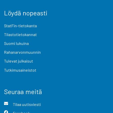
Löydä nopeasti
StatFin-tietokanta
Tilastotietokannat
Suomi lukuina
Rahanarvonmuunnin
Tulevat julkaisut
Tutkimusaineistot
Seuraa meitä
Tilaa uutisviesti