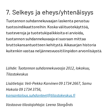
7. Selkeys ja eheys/yhtenäisyys
Tuotannon suhdannekuvaajan laskenta perustuu
tuotosindikaattoreihin. Koska välituotekäyttöä,
tuoteveroja ja tuotetukipalkkioita ei arvioida,
tuotannon suhdannekuvaaja ei suoraan mittaa
bruttokansantuotteen kehitystä. Aikasarjan historia
kuitenkin vastaa neljännesvuositilinpidon arvonlisäystä.
Lähde: Tuotannon suhdannekuvaaja 2012, lokakuu,
Tilastokeskus
Lisätietoja: Veli-Pekka Karvinen 09 1734 2667, Samu
Hakala 09 1734 3756,
kansantalous.suhdanteet@tilastokeskus.fi
Vastaava tilastojohtaja: Leena Storgårds