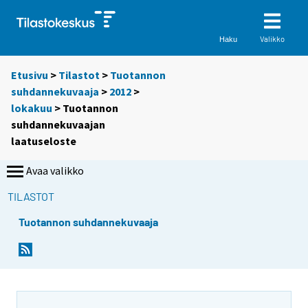
Valikko
Haku
Etusivu
>
Tilastot
>
Tuotannon
suhdannekuvaaja
>
2012
>
lokakuu
> Tuotannon
suhdannekuvaajan
laatuseloste
Avaa valikko
TILASTOT
Tuotannon suhdannekuvaaja
Y
o
u
a