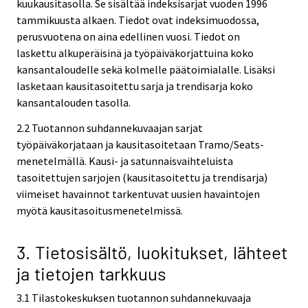
kuukausitasolla. Se sisältää indeksisarjat vuoden 1996
tammikuusta alkaen. Tiedot ovat indeksimuodossa,
perusvuotena on aina edellinen vuosi. Tiedot on
laskettu alkuperäisinä ja työpäiväkorjattuina koko
kansantaloudelle sekä kolmelle päätoimialalle. Lisäksi
lasketaan kausitasoitettu sarja ja trendisarja koko
kansantalouden tasolla.
2.2 Tuotannon suhdannekuvaajan sarjat
työpäiväkorjataan ja kausitasoitetaan Tramo/Seats-
menetelmällä. Kausi- ja satunnaisvaihteluista
tasoitettujen sarjojen (kausitasoitettu ja trendisarja)
viimeiset havainnot tarkentuvat uusien havaintojen
myötä kausitasoitusmenetelmissä.
3. Tietosisältö, luokitukset, lähteet
ja tietojen tarkkuus
3.1 Tilastokeskuksen tuotannon suhdannekuvaaja