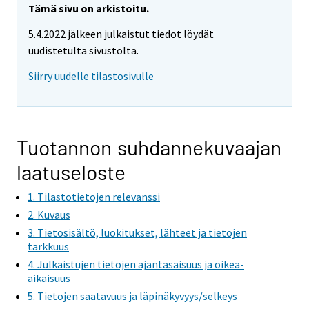
r
Tämä sivu on arkistoitu.
e
5.4.2022 jälkeen julkaistut tiedot löydät
m
uudistetulta sivustolta.
o
v
Siirry uudelle tilastosivulle
i
n
g
t
Tuotannon suhdannekuvaajan
o
laatuseloste
a
n
1. Tilastotietojen relevanssi
o
2. Kuvaus
t
3. Tietosisältö, luokitukset, lähteet ja tietojen
h
tarkkuus
e
4. Julkaistujen tietojen ajantasaisuus ja oikea-
r
aikaisuus
s
5. Tietojen saatavuus ja läpinäkyvyys/selkeys
e