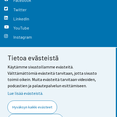
Facebook
Twitter
LinkedIn
YouTube
Instagram
Tietoa evästeistä
Yhteystiedot
Käytämme sivustollamme evästeitä.
Palaute
Välttämättömiä evästeitä tarvitaan, jotta sivusto
toimii oikein. Muita evästeitä tarvitaan videoiden,
Käyttöehdot
podcastien ja palautepalvelun esittämiseen.
Tietosuoja
Lue lisää evästeistä.
Saavutettavuus
Hyväksyn kaikki evästeet
Tietoa sivustosta