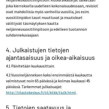
joka kierroksella uudelleen kokonaisuudessaan, revisiot
ovat mahdollisia myös vanhoilla vuosilla, jos esim.
vuositilinpidon tasot muuttuvat ja muutokset
välittyvät täsmäytyksen kautta
neljännesvuositilinpitoon ja edelleen tuotannon
suhdannekuvaajaan.
4. Julkaistujen tietojen
ajantasaisuus ja oikea-aikaisuus
4.1 Päivitetään kuukausittain.
4.2 Vuosineljänneksen kaksi ensimmäistä kuukautta
valmistuvat noin 65 päivässä ja kolmas kuukausi 45
päivässä. Tarkemmat julkaisuajat:
http://tilastokeskus.fi/til/ktkk/tjulk.html
.
5. Tietojen saatavuus ja