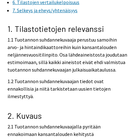
6. Tilastojen vertailukelpoisuus
r
7. Selkeys ja eheys/yhtenäisyys
v
i
1. Tilastotietojen relevanssi
c
e
1.1 Tuotannon suhdannekuvaaja perustuu samoihin
.
arvo- ja hintaindikaattoreihin kuin kansantalouden
neljännesvuositilinpito. Osa lähdeaineistosta joudutaan
estimoimaan, sillä kaikki aineistot eivät ehdi valmistua
tuotannon suhdannekuvaajan julkaisuaikataulussa.
1.2 Tuotannon suhdannekuvaajan tiedot ovat
ennakollisia ja niitä tarkistetaan uusien tietojen
ilmestyttyä.
2. Kuvaus
2.1 Tuotannon suhdannekuvaajalla pyritään
ennakoimaan kansantalouden kehitystä