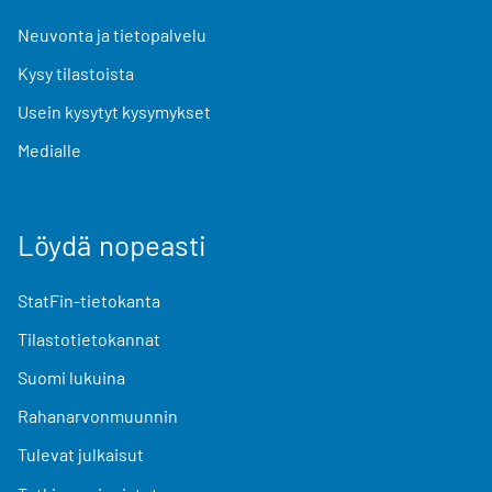
Neuvonta ja tietopalvelu
Kysy tilastoista
Usein kysytyt kysymykset
Medialle
Löydä nopeasti
StatFin-tietokanta
Tilastotietokannat
Suomi lukuina
Rahanarvonmuunnin
Tulevat julkaisut