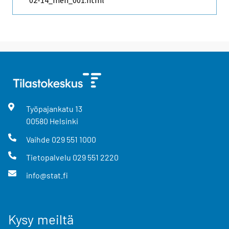
02-14_men_001.html
Työpajankatu
13
00580
Helsinki
Vaihde
029 551 1000
Tietopalvelu
029 551 2220
info@stat.fi
Kysy meiltä