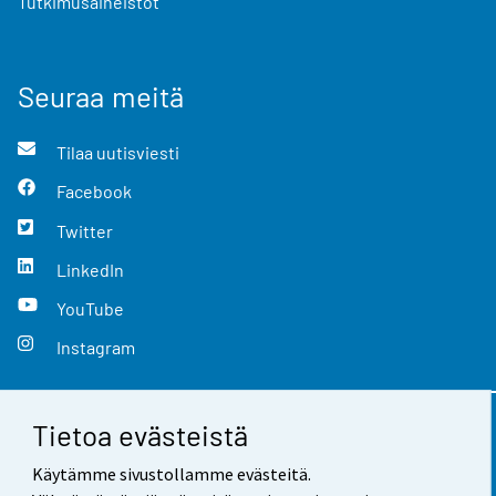
Tutkimusaineistot
Seuraa meitä
Tilaa uutisviesti
Facebook
Twitter
LinkedIn
YouTube
Instagram
Tietoa evästeistä
Yhteystiedot
Käytämme sivustollamme evästeitä.
Palaute