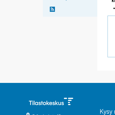
K
Kysy 