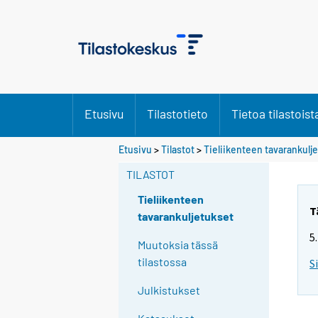
Etusivu
Tilastotieto
Tietoa tilastoist
Etusivu
>
Tilastot
>
Tieliikenteen tavarankulj
TILASTOT
Tieliikenteen
T
tavarankuljetukset
5
Muutoksia tässä
tilastossa
S
Julkistukset