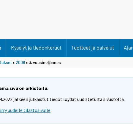
a
Kyselyt ja tiedonkeruut
Tuotteet ja palvelut
Aja
etukset
>
2006
>
3. vuosineljännes
ämä sivu on arkistoitu.
.4.2022 jälkeen julkaistut tiedot löydät uudistetulta sivustolta.
iirry uudelle tilastosivulle