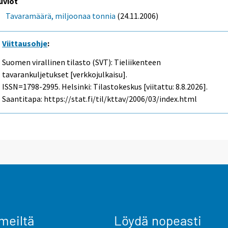
uviot
Tavaramäärä, miljoonaa tonnia
(24.11.2006)
Viittausohje
:
Suomen virallinen tilasto (SVT): Tieliikenteen
tavarankuljetukset [verkkojulkaisu].
ISSN=1798-2995. Helsinki: Tilastokeskus [viitattu: 8.8.2026].
Saantitapa: https://stat.fi/til/kttav/2006/03/index.html
meiltä
Löydä nopeasti