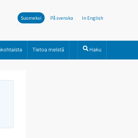
Suomeksi
På svenska
In English
nkohtaista
Tietoa meistä
Haku