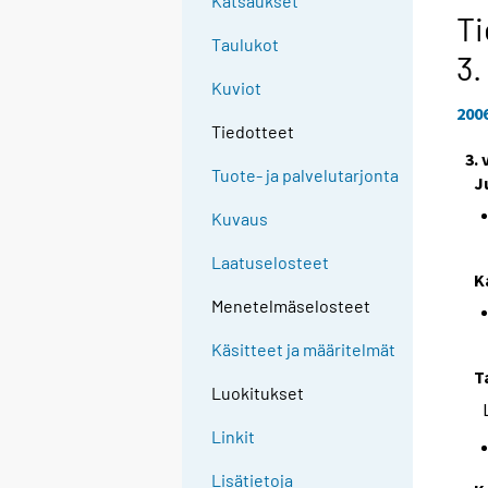
Katsaukset
Ti
Taulukot
3.
Kuviot
200
Tiedotteet
3.
Tuote- ja palvelutarjonta
J
Kuvaus
Laatuselosteet
K
Menetelmäselosteet
Käsitteet ja määritelmät
T
Luokitukset
Linkit
Lisätietoja