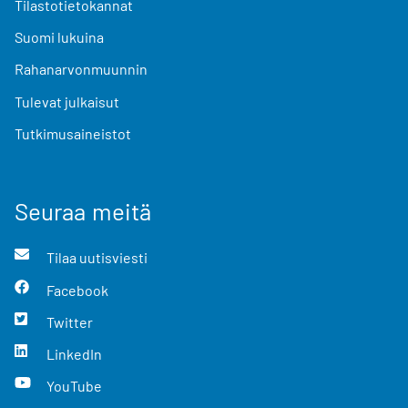
Tilastotietokannat
Suomi lukuina
Rahanarvonmuunnin
Tulevat julkaisut
Tutkimusaineistot
Seuraa meitä
Tilaa uutisviesti
Facebook
Twitter
LinkedIn
YouTube