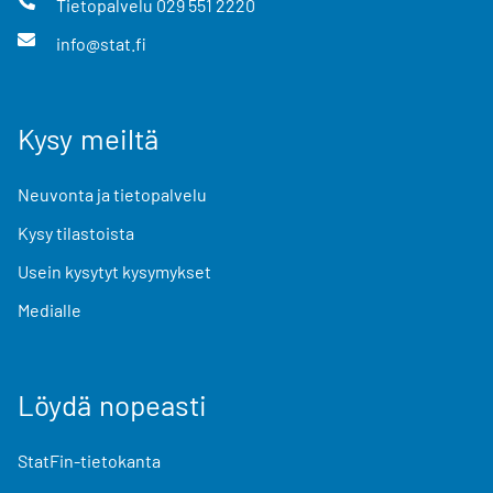
Tietopalvelu
029 551 2220
info@stat.fi
Kysy meiltä
Neuvonta ja tietopalvelu
Kysy tilastoista
Usein kysytyt kysymykset
Medialle
Löydä nopeasti
StatFin-tietokanta