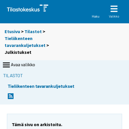
Valikko
Haku
Etusivu
>
Tilastot
>
Tieliikenteen
tavarankuljetukset
>
Julkistukset
Avaa valikko
TILASTOT
Tieliikenteen tavarankuljetukset
Tämä sivu on arkistoitu.