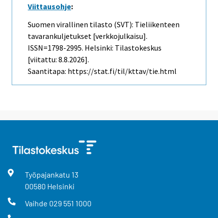
Viittausohje
:
Suomen virallinen tilasto (SVT): Tieliikenteen
tavarankuljetukset [verkkojulkaisu].
ISSN=1798-2995. Helsinki: Tilastokeskus
[viitattu: 8.8.2026].
Saantitapa: https://stat.fi/til/kttav/tie.html
Työpajankatu
13
00580
Helsinki
Vaihde
029 551 1000