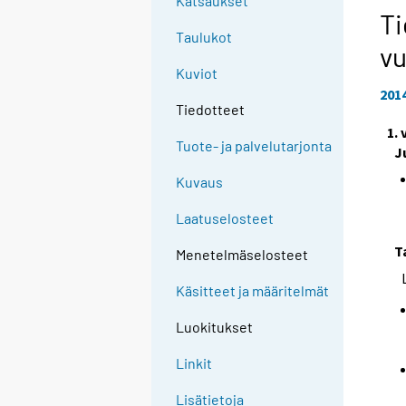
Katsaukset
Ti
Taulukot
vu
Kuviot
201
Tiedotteet
1.
Tuote- ja palvelutarjonta
J
Kuvaus
Laatuselosteet
T
Menetelmäselosteet
Käsitteet ja määritelmät
Luokitukset
Linkit
Lisätietoja