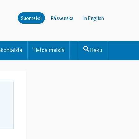
Suomeksi
På svenska
In English
nkohtaista
Tietoa meistä
Haku