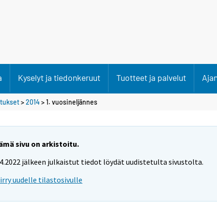
a
Kyselyt ja tiedonkeruut
Tuotteet ja palvelut
Aja
etukset
>
2014
>
1. vuosineljännes
ämä sivu on arkistoitu.
.4.2022 jälkeen julkaistut tiedot löydät uudistetulta sivustolta.
iirry uudelle tilastosivulle