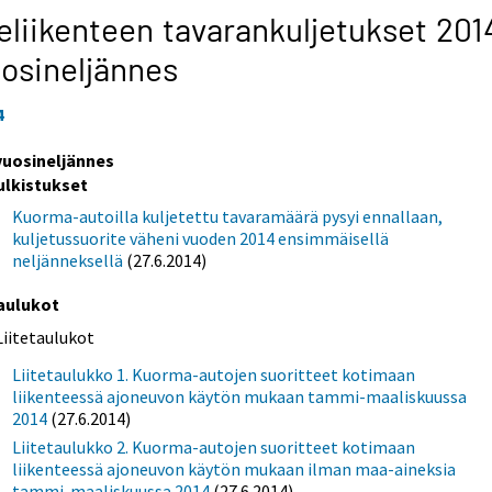
eliikenteen tavarankuljetukset 201
osineljännes
4
 vuosineljännes
ulkistukset
Kuorma-autoilla kuljetettu tavaramäärä pysyi ennallaan,
kuljetussuorite väheni vuoden 2014 ensimmäisellä
neljänneksellä
(27.6.2014)
aulukot
Liitetaulukot
Liitetaulukko 1. Kuorma-autojen suoritteet kotimaan
liikenteessä ajoneuvon käytön mukaan tammi-maaliskuussa
2014
(27.6.2014)
Liitetaulukko 2. Kuorma-autojen suoritteet kotimaan
liikenteessä ajoneuvon käytön mukaan ilman maa-aineksia
tammi-maaliskuussa 2014
(27.6.2014)