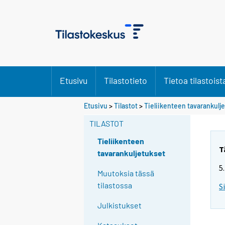
Etusivu
Tilastotieto
Tietoa tilastoist
Etusivu
>
Tilastot
>
Tieliikenteen tavarankulj
TILASTOT
Tieliikenteen
T
tavarankuljetukset
5
Muutoksia tässä
tilastossa
S
Julkistukset