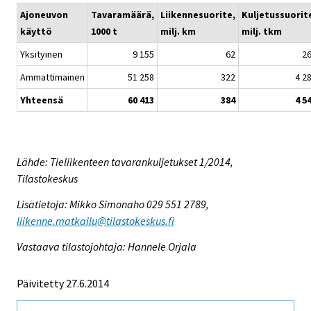
Ajoneuvon
Tavaramäärä,
Liikennesuorite,
Kuljetussuorit
käyttö
1000 t
milj. km
milj. tkm
Yksityinen
9 155
62
2
Ammattimainen
51 258
322
4 2
Yhteensä
60 413
384
4 5
Lähde: Tieliikenteen tavarankuljetukset 1/2014,
Tilastokeskus
Lisätietoja: Mikko Simonaho 029 551 2789,
liikenne.matkailu@tilastokeskus.fi
Vastaava tilastojohtaja: Hannele Orjala
Päivitetty 27.6.2014