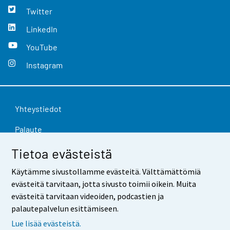
Twitter
LinkedIn
YouTube
Instagram
Yhteystiedot
Palaute
Käyttöehdot
Tietoa evästeistä
Tietosuoja
Käytämme sivustollamme evästeitä. Välttämättömiä
evästeitä tarvitaan, jotta sivusto toimii oikein. Muita
Saavutettavuus
evästeitä tarvitaan videoiden, podcastien ja
palautepalvelun esittämiseen.
Tietoa sivustosta
Lue lisää evästeistä.