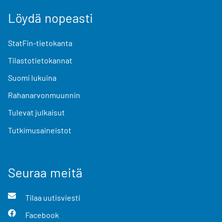
Löydä nopeasti
StatFin-tietokanta
Tilastotietokannat
Suomi lukuina
Rahanarvonmuunnin
Tulevat julkaisut
Tutkimusaineistot
Seuraa meitä
Tilaa uutisviesti
Facebook