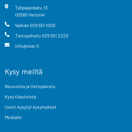
Työpajankatu
13
00580
Helsinki
Vaihde
029 551 1000
Tietopalvelu
029 551 2220
info@stat.fi
Kysy meiltä
Neuvonta ja tietopalvelu
Kysy tilastoista
Usein kysytyt kysymykset
Medialle