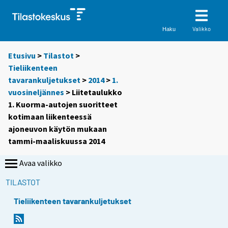
Valikko
Haku
Etusivu
>
Tilastot
>
Tieliikenteen
tavarankuljetukset
>
2014
>
1.
vuosineljännes
> Liitetaulukko
1. Kuorma-autojen suoritteet
kotimaan liikenteessä
ajoneuvon käytön mukaan
tammi-maaliskuussa 2014
Avaa valikko
TILASTOT
Tieliikenteen tavarankuljetukset