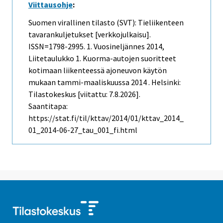
Viittausohje
:
Suomen virallinen tilasto (SVT): Tieliikenteen
tavarankuljetukset [verkkojulkaisu].
ISSN=1798-2995.
1. Vuosineljännes
2014,
Liitetaulukko 1. Kuorma-autojen suoritteet
kotimaan liikenteessä ajoneuvon käytön
mukaan tammi-maaliskuussa 2014 . Helsinki:
Tilastokeskus [viitattu: 7.8.2026].
Saantitapa:
https://stat.fi/til/kttav/2014/01/kttav_2014_
01_2014-06-27_tau_001_fi.html