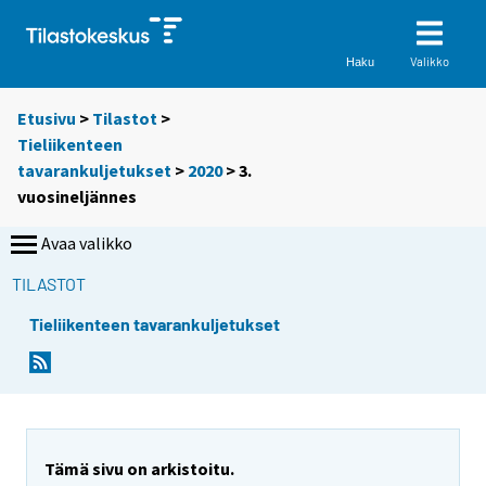
Valikko
Haku
Etusivu
>
Tilastot
>
Tieliikenteen
tavarankuljetukset
>
2020
>
3.
vuosineljännes
Avaa valikko
TILASTOT
Tieliikenteen tavarankuljetukset
Tämä sivu on arkistoitu.