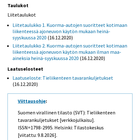
Taulukot
Liitetaulukot
Liitetaulukko 1. Kuorma-autojen suoritteet kotimaan
liikenteessä ajoneuvon käytön mukaan heinä-
syyskuussa 2020
(16.12.2020)
Liitetaulukko 2. Kuorma-autojen suoritteet kotimaan
liikenteessä ajoneuvon käytön mukaan ilman maa-
aineksia heinä-syyskuussa 2020
(16.12.2020)
Laatuselosteet
Laatuseloste: Tieliikenteen tavarankuljetukset
(16.12.2020)
Viittausohje
:
Suomen virallinen tilasto (SVT): Tieliikenteen
tavarankuljetukset [verkkojulkaisu].
ISSN=1798-2995. Helsinki: Tilastokeskus
[viitattu: 9.8.2026].