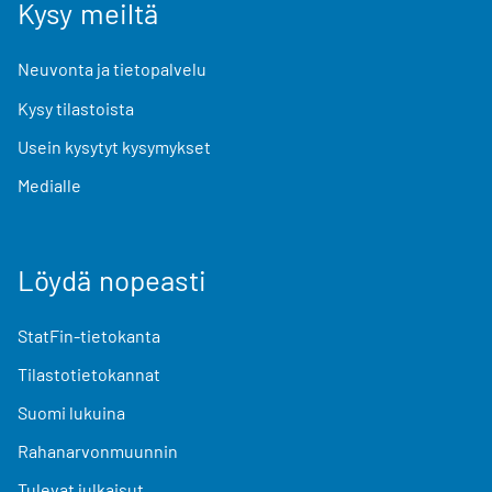
Kysy meiltä
Neuvonta ja tietopalvelu
Kysy tilastoista
Usein kysytyt kysymykset
Medialle
Löydä nopeasti
StatFin-tietokanta
Tilastotietokannat
Suomi lukuina
Rahanarvonmuunnin
Tulevat julkaisut