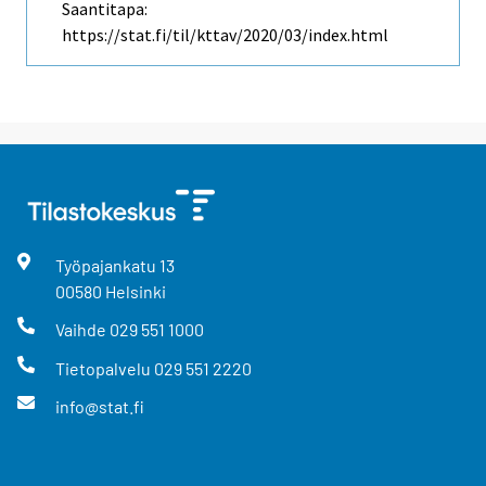
Saantitapa:
https://stat.fi/til/kttav/2020/03/index.html
Työpajankatu
13
00580
Helsinki
Vaihde
029 551 1000
Tietopalvelu
029 551 2220
info@stat.fi