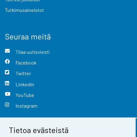
Tutkimusaineistot
Seuraa meitä
Tilaa uutisviesti
Facebook
Twitter
LinkedIn
YouTube
Instagram
Tietoa evästeistä
Yhteystiedot