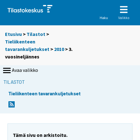
Valikko
Haku
Etusivu
>
Tilastot
>
Tieliikenteen
tavarankuljetukset
>
2010
>
3.
vuosineljännes
Avaa valikko
TILASTOT
Tieliikenteen tavarankuljetukset
Tämä sivu on arkistoitu.