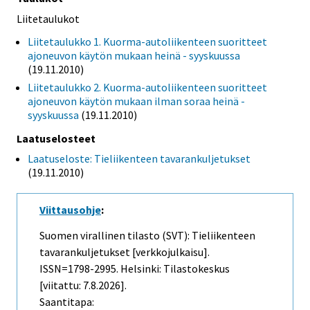
Liitetaulukot
Liitetaulukko 1. Kuorma-autoliikenteen suoritteet
ajoneuvon käytön mukaan heinä - syyskuussa
(19.11.2010)
Liitetaulukko 2. Kuorma-autoliikenteen suoritteet
ajoneuvon käytön mukaan ilman soraa heinä -
syyskuussa
(19.11.2010)
Laatuselosteet
Laatuseloste: Tieliikenteen tavarankuljetukset
(19.11.2010)
Viittausohje
:
Suomen virallinen tilasto (SVT): Tieliikenteen
tavarankuljetukset [verkkojulkaisu].
ISSN=1798-2995. Helsinki: Tilastokeskus
[viitattu: 7.8.2026].
Saantitapa: