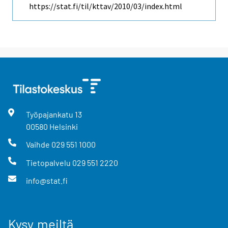
https://stat.fi/til/kttav/2010/03/index.html
Työpajankatu
13
00580
Helsinki
Vaihde
029 551 1000
Tietopalvelu
029 551 2220
info@stat.fi
Kysy meiltä