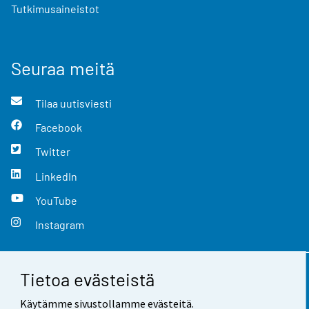
Tutkimusaineistot
Seuraa meitä
Tilaa uutisviesti
Facebook
Twitter
LinkedIn
YouTube
Instagram
Tietoa evästeistä
Yhteystiedot
Käytämme sivustollamme evästeitä.