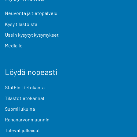
Neuvonta ja tietopalvelu
Kysy tilastoista
Usein kysytyt kysymykset
Medialle
Löydä nopeasti
StatFin-tietokanta
Tilastotietokannat
Suomi lukuina
Rahanarvonmuunnin
Tulevat julkaisut