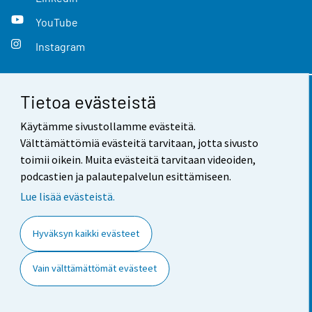
YouTube
Instagram
Tietoa evästeistä
Yhteystiedot
Käytämme sivustollamme evästeitä.
Palaute
Välttämättömiä evästeitä tarvitaan, jotta sivusto
toimii oikein. Muita evästeitä tarvitaan videoiden,
Käyttöehdot
podcastien ja palautepalvelun esittämiseen.
Tietosuoja
Lue lisää evästeistä.
Saavutettavuus
Hyväksyn kaikki evästeet
Tietoa sivustosta
Vain välttämättömät evästeet
Evästeasetukset