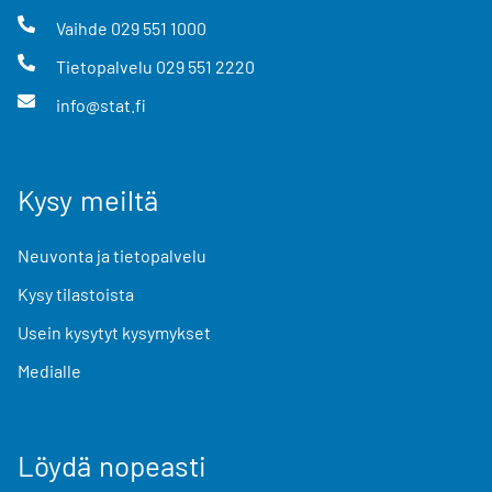
Vaihde
029 551 1000
Tietopalvelu
029 551 2220
info@stat.fi
Kysy meiltä
Neuvonta ja tietopalvelu
Kysy tilastoista
Usein kysytyt kysymykset
Medialle
Löydä nopeasti