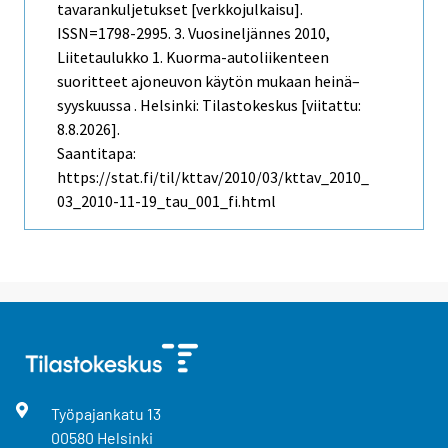
tavarankuljetukset [verkkojulkaisu].
ISSN=1798-2995.
3. Vuosineljännes
2010,
Liitetaulukko 1. Kuorma-autoliikenteen
suoritteet ajoneuvon käytön mukaan heinä–
syyskuussa . Helsinki: Tilastokeskus [viitattu:
8.8.2026].
Saantitapa:
https://stat.fi/til/kttav/2010/03/kttav_2010_
03_2010-11-19_tau_001_fi.html
Työpajankatu
13
00580
Helsinki