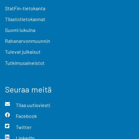
StatFin-tietokanta
Tilastotietokannat
Suomi lukuina
Rahanarvonmuunnin
Tulevat julkaisut
Tutkimusaineistot
Seuraa meitä
Tilaa uutisviesti
Facebook
Twitter
LinkedIn