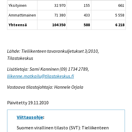
Yksityinen
32 970
155
661
Ammattimainen
71 380
433
5 558
Yhteensä
104 350
588
6 218
Lähde: Tieliikenteen tavarankuljetukset 3/2010,
Tilastokeskus
Lisätietoja: Sami Kanninen (09) 1734 2789,
liikenne.matkailu@tilastokeskus.fi
Vastaava tilastojohtaja: Hannele Orjala
Päivitetty 19.11.2010
Viittausohje
:
Suomen virallinen tilasto (SVT): Tieliikenteen