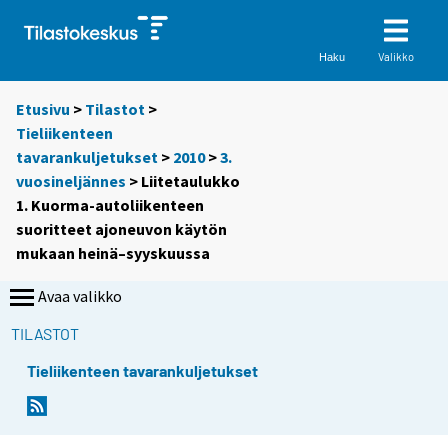
Valikko
Haku
Etusivu
>
Tilastot
>
Tieliikenteen
tavarankuljetukset
>
2010
>
3.
vuosineljännes
> Liitetaulukko
1. Kuorma-autoliikenteen
suoritteet ajoneuvon käytön
mukaan heinä–syyskuussa
Avaa valikko
TILASTOT
Tieliikenteen tavarankuljetukset