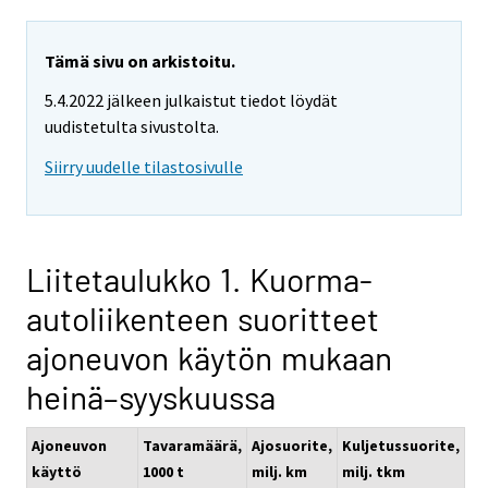
Tämä sivu on arkistoitu.
5.4.2022 jälkeen julkaistut tiedot löydät
uudistetulta sivustolta.
Siirry uudelle tilastosivulle
Liitetaulukko 1. Kuorma-
autoliikenteen suoritteet
ajoneuvon käytön mukaan
heinä–syyskuussa
Ajoneuvon
Tavaramäärä,
Ajosuorite,
Kuljetussuorite,
käyttö
1000 t
milj. km
milj. tkm