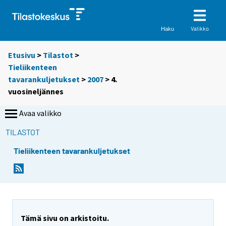
Valikko
Haku
Etusivu
>
Tilastot
>
Tieliikenteen
tavarankuljetukset
>
2007
>
4.
vuosineljännes
Avaa valikko
TILASTOT
Tieliikenteen tavarankuljetukset
Tämä sivu on arkistoitu.