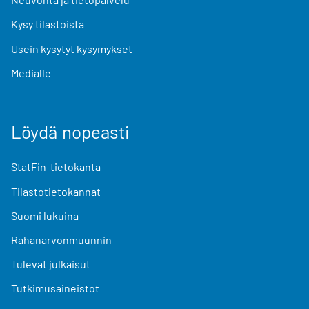
Kysy tilastoista
Usein kysytyt kysymykset
Medialle
Löydä nopeasti
StatFin-tietokanta
Tilastotietokannat
Suomi lukuina
Rahanarvonmuunnin
Tulevat julkaisut
Tutkimusaineistot