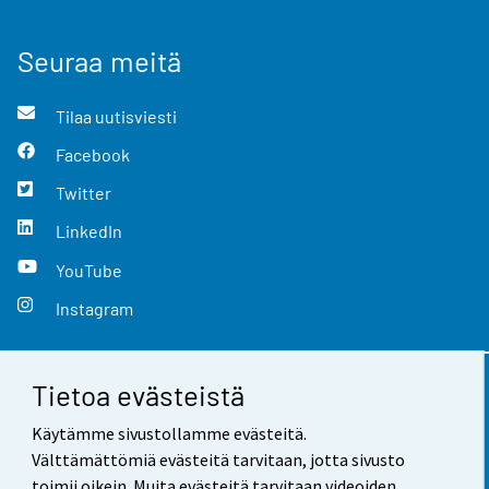
Seuraa meitä
Tilaa uutisviesti
Facebook
Twitter
LinkedIn
YouTube
Instagram
Tietoa evästeistä
Yhteystiedot
Käytämme sivustollamme evästeitä.
Palaute
Välttämättömiä evästeitä tarvitaan, jotta sivusto
toimii oikein. Muita evästeitä tarvitaan videoiden,
Käyttöehdot