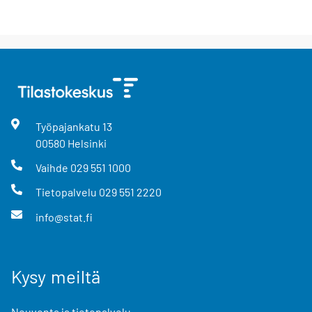
Työpajankatu
13
00580
Helsinki
Vaihde
029 551 1000
Tietopalvelu
029 551 2220
info@stat.fi
Kysy meiltä
Neuvonta ja tietopalvelu