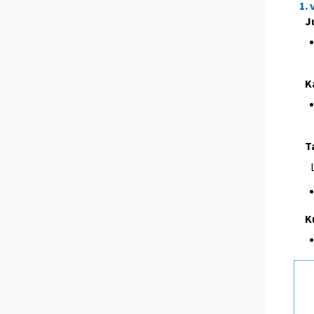
1.
J
K
T
K