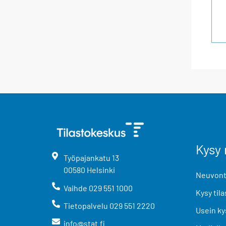
Kysy 
Työpajankatu
13
00580
Helsinki
Neuvonta
Vaihde
029 551 1000
Kysy tila
Tietopalvelu
029 551 2220
Usein ky
info@stat.fi