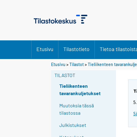
Etusivu
Tilastotieto
Tietoa tilastoist
Etusivu
>
Tilastot
>
Tieliikenteen tavarankulj
TILASTOT
Tieliikenteen
T
tavarankuljetukset
5
Muutoksia tässä
tilastossa
S
Julkistukset