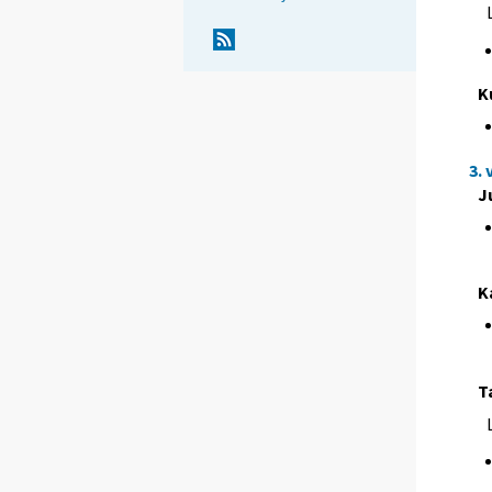
K
3.
J
K
T