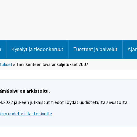
a
Kyselyt ja tiedonkeruut
Tuotteet ja palvelut
Aja
etukset
> Tieliikenteen tavarankuljetukset 2007
ämä sivu on arkistoitu.
.4.2022 jälkeen julkaistut tiedot löydät uudistetulta sivustolta.
iirry uudelle tilastosivulle