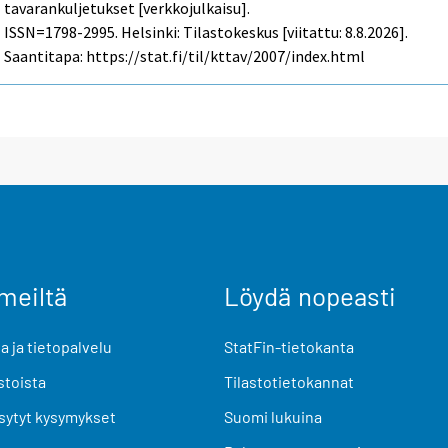
tavarankuljetukset [verkkojulkaisu].
ISSN=1798-2995. Helsinki: Tilastokeskus [viitattu: 8.8.2026].
Saantitapa: https://stat.fi/til/kttav/2007/index.html
meiltä
Löydä nopeasti
 ja tietopalvelu
StatFin-tietokanta
stoista
Tilastotietokannat
sytyt kysymykset
Suomi lukuina