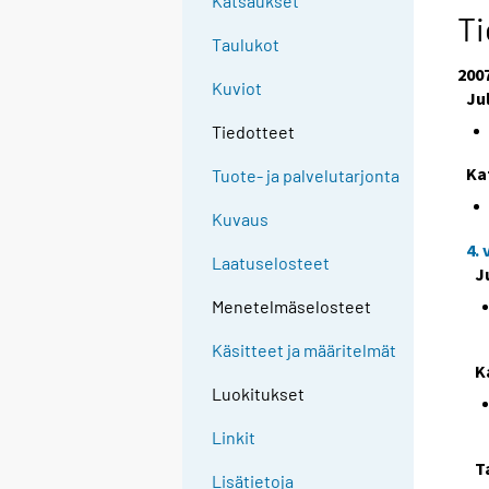
Katsaukset
Ti
Taulukot
200
Kuviot
Ju
Tiedotteet
Ka
Tuote- ja palvelutarjonta
Kuvaus
4.
Laatuselosteet
J
Menetelmäselosteet
Käsitteet ja määritelmät
K
Luokitukset
Linkit
T
Lisätietoja