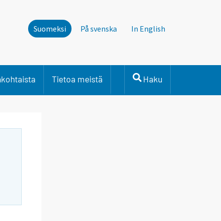
Suomeksi
På svenska
In English
nkohtaista
Tietoa meistä
Haku