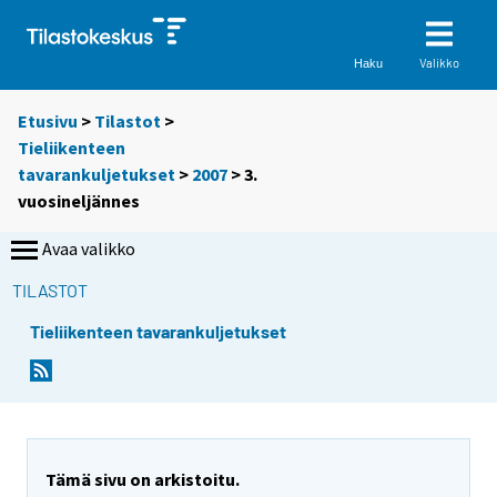
Valikko
Haku
Etusivu
>
Tilastot
>
Tieliikenteen
tavarankuljetukset
>
2007
>
3.
vuosineljännes
Avaa valikko
TILASTOT
Tieliikenteen tavarankuljetukset
Tämä sivu on arkistoitu.