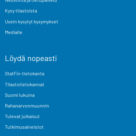
Kysy tilastoista
Usein kysytyt kysymykset
Medialle
Löydä nopeasti
StatFin-tietokanta
Tilastotietokannat
Suomi lukuina
Rahanarvonmuunnin
Tulevat julkaisut
Tutkimusaineistot