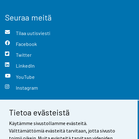
Seuraa meitä
Tilaa uutisviesti
Facebook
Twitter
LinkedIn
YouTube
Instagram
Tietoa evästeistä
Yhteystiedot
Käytämme sivustollamme evästeitä.
Palaute
Välttämättömiä evästeitä tarvitaan, jotta sivusto
toimii oikein. Muita evästeitä tarvitaan videoiden,
Käyttöehdot