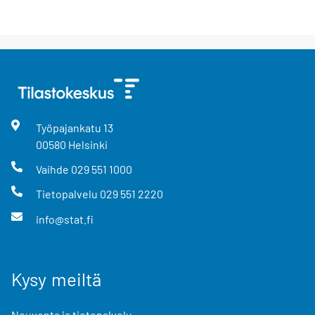
Työpajankatu
13
00580
Helsinki
Vaihde
029 551 1000
Tietopalvelu
029 551 2220
info@stat.fi
Kysy meiltä
Neuvonta ja tietopalvelu