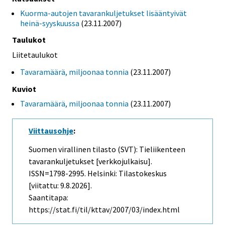
Kuorma-autojen tavarankuljetukset lisääntyivät
heinä-syyskuussa
(23.11.2007)
Taulukot
Liitetaulukot
Tavaramäärä, miljoonaa tonnia
(23.11.2007)
Kuviot
Tavaramäärä, miljoonaa tonnia
(23.11.2007)
Viittausohje
:
Suomen virallinen tilasto (SVT): Tieliikenteen
tavarankuljetukset [verkkojulkaisu].
ISSN=1798-2995. Helsinki: Tilastokeskus
[viitattu: 9.8.2026].
Saantitapa:
https://stat.fi/til/kttav/2007/03/index.html