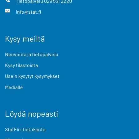
Tietopalvelu
029 551 2220
info@stat.fi
Kysy meiltä
Neuvonta ja tietopalvelu
Kysy tilastoista
Usein kysytyt kysymykset
Medialle
Löydä nopeasti
StatFin-tietokanta