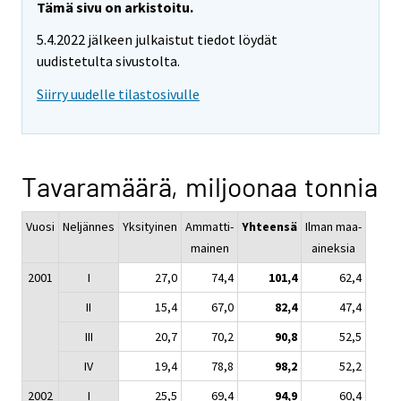
Tämä sivu on arkistoitu.
5.4.2022 jälkeen julkaistut tiedot löydät
uudistetulta sivustolta.
Siirry uudelle tilastosivulle
Tavaramäärä, miljoonaa tonnia
Vuosi
Neljännes
Yksityinen
Ammatti-
Yhteensä
Ilman maa-
mainen
aineksia
2001
I
27,0
74,4
101,4
62,4
II
15,4
67,0
82,4
47,4
III
20,7
70,2
90,8
52,5
IV
19,4
78,8
98,2
52,2
2002
I
25,5
69,4
94,9
60,4