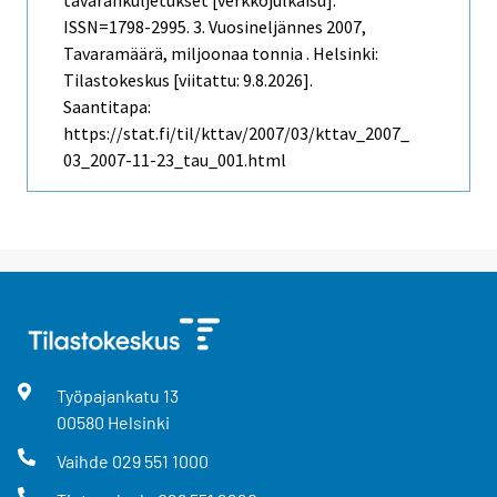
ISSN=1798-2995.
3. Vuosineljännes
2007,
Tavaramäärä, miljoonaa tonnia . Helsinki:
Tilastokeskus [viitattu: 9.8.2026].
Saantitapa:
https://stat.fi/til/kttav/2007/03/kttav_2007_
03_2007-11-23_tau_001.html
Työpajankatu
13
00580
Helsinki
Vaihde
029 551 1000