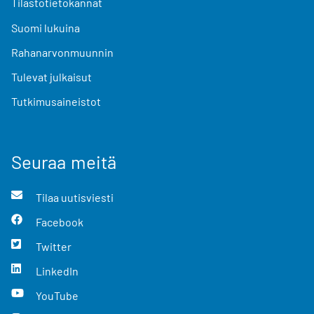
Tilastotietokannat
Suomi lukuina
Rahanarvonmuunnin
Tulevat julkaisut
Tutkimusaineistot
Seuraa meitä
Tilaa uutisviesti
Facebook
Twitter
LinkedIn
YouTube