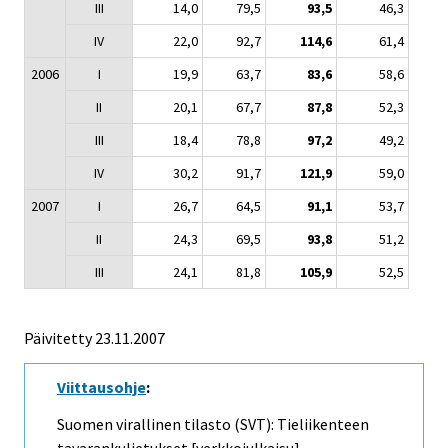
III
14,0
79,5
93,5
46,3
IV
22,0
92,7
114,6
61,4
2006
I
19,9
63,7
83,6
58,6
II
20,1
67,7
87,8
52,3
III
18,4
78,8
97,2
49,2
IV
30,2
91,7
121,9
59,0
2007
I
26,7
64,5
91,1
53,7
II
24,3
69,5
93,8
51,2
III
24,1
81,8
105,9
52,5
Päivitetty
23.11.2007
Viittausohje
:
Suomen virallinen tilasto (SVT): Tieliikenteen
tavarankuljetukset [verkkojulkaisu].