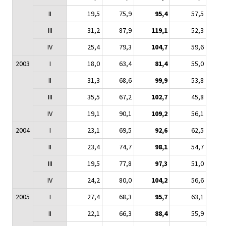
II
19,5
75,9
95,4
57,5
III
31,2
87,9
119,1
52,3
IV
25,4
79,3
104,7
59,6
2003
I
18,0
63,4
81,4
55,0
II
31,3
68,6
99,9
53,8
III
35,5
67,2
102,7
45,8
IV
19,1
90,1
109,2
56,1
2004
I
23,1
69,5
92,6
62,5
II
23,4
74,7
98,1
54,7
III
19,5
77,8
97,3
51,0
IV
24,2
80,0
104,2
56,6
2005
I
27,4
68,3
95,7
63,1
II
22,1
66,3
88,4
55,9