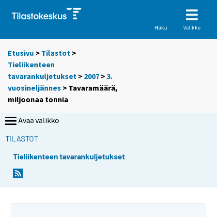
Valikko
Haku
Etusivu
>
Tilastot
>
Tieliikenteen
tavarankuljetukset
>
2007
>
3.
vuosineljännes
> Tavaramäärä,
miljoonaa tonnia
Avaa valikko
TILASTOT
Tieliikenteen tavarankuljetukset