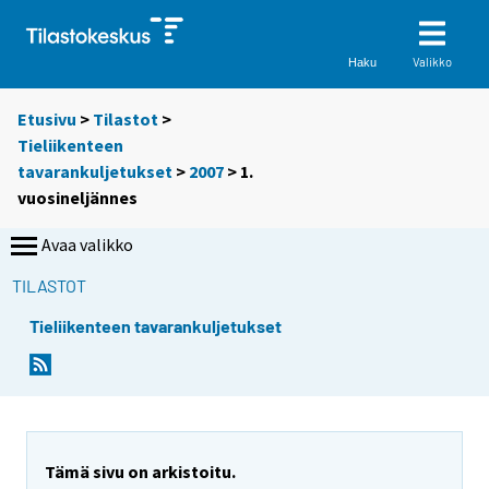
Valikko
Haku
Etusivu
>
Tilastot
>
Tieliikenteen
tavarankuljetukset
>
2007
>
1.
vuosineljännes
Avaa valikko
TILASTOT
Tieliikenteen tavarankuljetukset
Tämä sivu on arkistoitu.