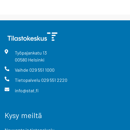
Työpajankatu
13
00580
Helsinki
Vaihde
029 551 1000
Tietopalvelu
029 551 2220
info@stat.fi
Kysy meiltä
Neuvonta ja tietopalvelu