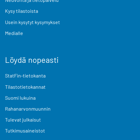
Kysy tilastoista
Usein kysytyt kysymykset
Medialle
Löydä nopeasti
StatFin-tietokanta
Tilastotietokannat
Suomi lukuina
Rahanarvonmuunnin
Tulevat julkaisut
Tutkimusaineistot