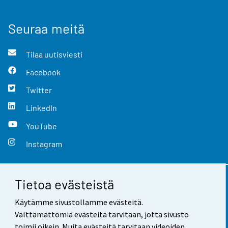
Seuraa meitä
Tilaa uutisviesti
Facebook
Twitter
LinkedIn
YouTube
Instagram
Tietoa evästeistä
Yhteystiedot
Käytämme sivustollamme evästeitä.
Palaute
Välttämättömiä evästeitä tarvitaan, jotta sivusto
toimii oikein. Muita evästeitä tarvitaan videoiden,
Käyttöehdot