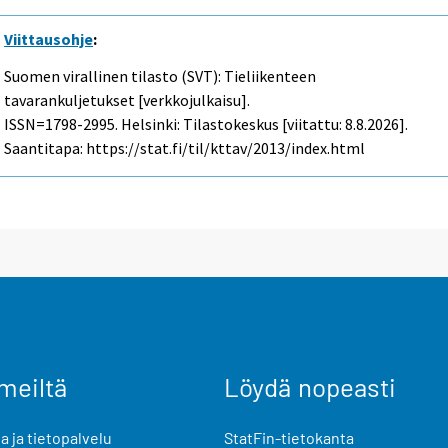
Viittausohje
:
Suomen virallinen tilasto (SVT): Tieliikenteen
tavarankuljetukset [verkkojulkaisu].
ISSN=1798-2995. Helsinki: Tilastokeskus [viitattu: 8.8.2026].
Saantitapa: https://stat.fi/til/kttav/2013/index.html
meiltä
Löydä nopeasti
 ja tietopalvelu
StatFin-tietokanta