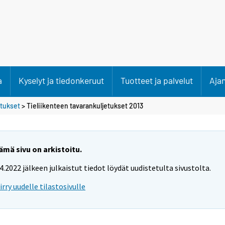
a
Kyselyt ja tiedonkeruut
Tuotteet ja palvelut
Aja
etukset
> Tieliikenteen tavarankuljetukset 2013
ämä sivu on arkistoitu.
.4.2022 jälkeen julkaistut tiedot löydät uudistetulta sivustolta.
iirry uudelle tilastosivulle