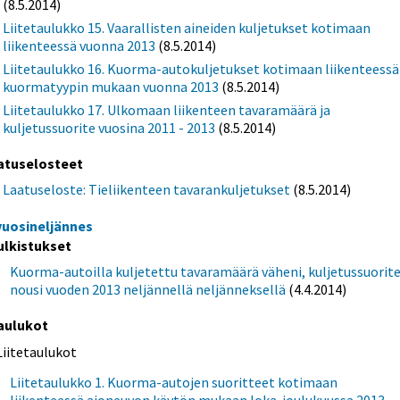
(8.5.2014)
Liitetaulukko 15. Vaarallisten aineiden kuljetukset kotimaan
liikenteessä vuonna 2013
(8.5.2014)
Liitetaulukko 16. Kuorma-autokuljetukset kotimaan liikenteessä
kuormatyypin mukaan vuonna 2013
(8.5.2014)
Liitetaulukko 17. Ulkomaan liikenteen tavaramäärä ja
kuljetussuorite vuosina 2011 - 2013
(8.5.2014)
atuselosteet
Laatuseloste: Tieliikenteen tavarankuljetukset
(8.5.2014)
 vuosineljännes
ulkistukset
Kuorma-autoilla kuljetettu tavaramäärä väheni, kuljetussuorit
nousi vuoden 2013 neljännellä neljänneksellä
(4.4.2014)
aulukot
Liitetaulukot
Liitetaulukko 1. Kuorma-autojen suoritteet kotimaan
liikenteessä ajoneuvon käytön mukaan loka-joulukuussa 2013