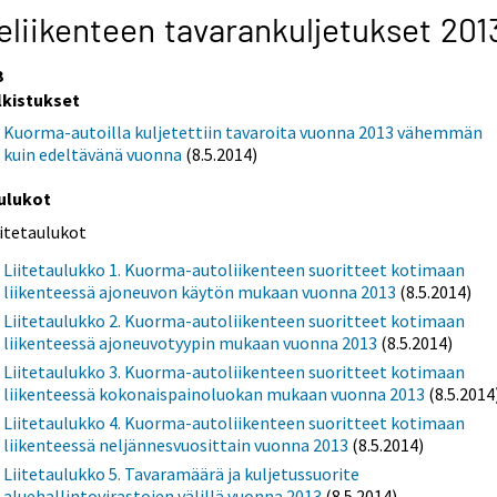
eliikenteen tavarankuljetukset 201
3
lkistukset
Kuorma-autoilla kuljetettiin tavaroita vuonna 2013 vähemmän
kuin edeltävänä vuonna
(8.5.2014)
ulukot
iitetaulukot
Liitetaulukko 1. Kuorma-autoliikenteen suoritteet kotimaan
liikenteessä ajoneuvon käytön mukaan vuonna 2013
(8.5.2014)
Liitetaulukko 2. Kuorma-autoliikenteen suoritteet kotimaan
liikenteessä ajoneuvotyypin mukaan vuonna 2013
(8.5.2014)
Liitetaulukko 3. Kuorma-autoliikenteen suoritteet kotimaan
liikenteessä kokonaispainoluokan mukaan vuonna 2013
(8.5.2014
Liitetaulukko 4. Kuorma-autoliikenteen suoritteet kotimaan
liikenteessä neljännesvuosittain vuonna 2013
(8.5.2014)
Liitetaulukko 5. Tavaramäärä ja kuljetussuorite
aluehallintovirastojen välillä vuonna 2013
(8.5.2014)