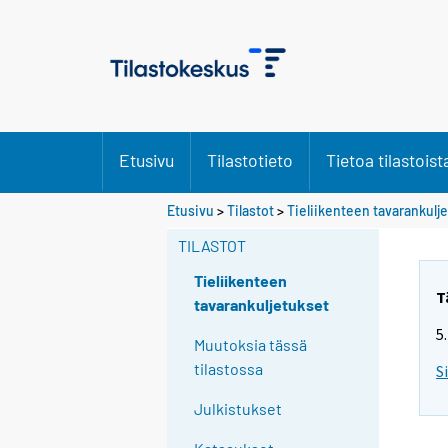
Etusivu
Tilastotieto
Tietoa tilastoist
Etusivu
>
Tilastot
>
Tieliikenteen tavarankulj
TILASTOT
Tieliikenteen
T
tavarankuljetukset
5
Muutoksia tässä
tilastossa
S
Julkistukset