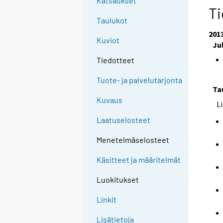
Katsaukset
Ti
Taulukot
201
Kuviot
Ju
Tiedotteet
Tuote- ja palvelutarjonta
Ta
Kuvaus
L
Laatuselosteet
Menetelmäselosteet
Käsitteet ja määritelmät
Luokitukset
Linkit
Lisätietoja