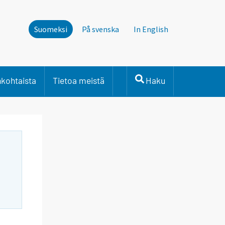
Suomeksi
På svenska
In English
nkohtaista
Tietoa meistä
Haku