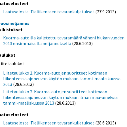
aatuselosteet
Laatuseloste: Tieliikenteen tavarankuljetukset
(27.9.2013)
 vuosineljännes
ulkistukset
Kuorma-autoilla kuljetettu tavaramäärä väheni hiukan vuoden
2013 ensimmäisellä neljänneksellä
(28.6.2013)
aulukot
Liitetaulukot
Liitetaulukko 1. Kuorma-autojen suoritteet kotimaan
liikenteessä ajoneuvon käytön mukaan tammi-maaliskuussa
2013
(28.6.2013)
Liitetaulukko 2. Kuorma-autojen suoritteet kotimaan
liikenteessä ajoneuvon käytön mukaan ilman maa-aineksia
tammi-maaliskuussa 2013
(28.6.2013)
aatuselosteet
Laatuseloste: Tieliikenteen tavarankuljetukset
(28.6.2013)