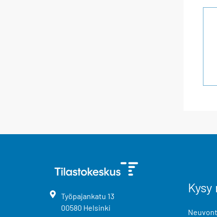
Kysy 
Työpajankatu
13
00580
Helsinki
Neuvonta