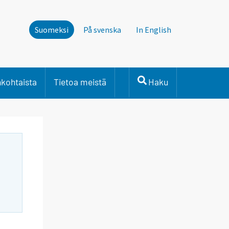
Suomeksi
På svenska
In English
nkohtaista
Tietoa meistä
Haku