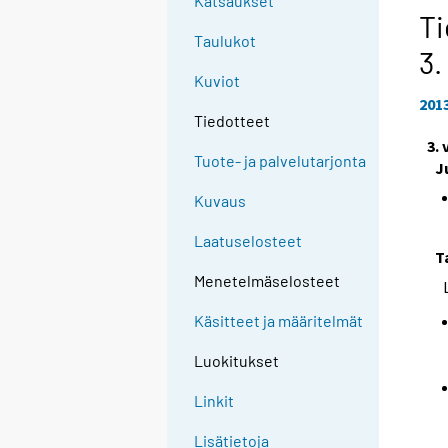
Katsaukset
Ti
Taulukot
3.
Kuviot
201
Tiedotteet
3.
Tuote- ja palvelutarjonta
J
Kuvaus
Laatuselosteet
T
Menetelmäselosteet
Käsitteet ja määritelmät
Luokitukset
Linkit
Lisätietoja