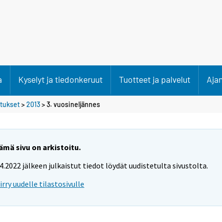
a
Kyselyt ja tiedonkeruut
Tuotteet ja palvelut
Aja
etukset
>
2013
>
3. vuosineljännes
ämä sivu on arkistoitu.
.4.2022 jälkeen julkaistut tiedot löydät uudistetulta sivustolta.
iirry uudelle tilastosivulle