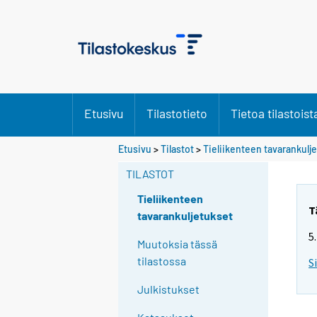
Etusivu
Tilastotieto
Tietoa tilastoist
Etusivu
>
Tilastot
>
Tieliikenteen tavarankulj
TILASTOT
Tieliikenteen
T
tavarankuljetukset
5
Muutoksia tässä
tilastossa
S
Julkistukset