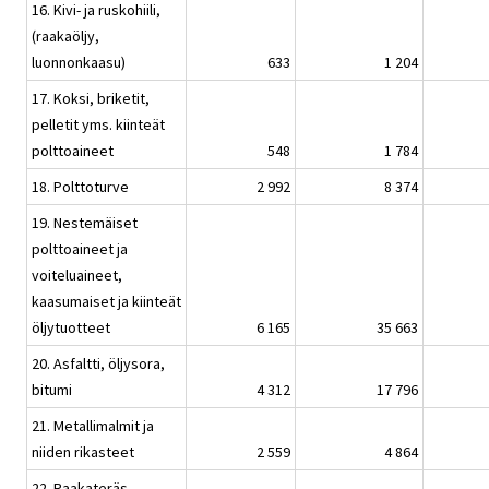
16. Kivi- ja ruskohiili,
(raakaöljy,
luonnonkaasu)
633
1 204
17. Koksi, briketit,
pelletit yms. kiinteät
polttoaineet
548
1 784
18. Polttoturve
2 992
8 374
19. Nestemäiset
polttoaineet ja
voiteluaineet,
kaasumaiset ja kiinteät
öljytuotteet
6 165
35 663
20. Asfaltti, öljysora,
bitumi
4 312
17 796
21. Metallimalmit ja
niiden rikasteet
2 559
4 864
22. Raakateräs,