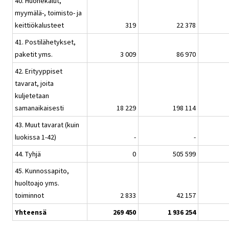
40. Huonekalut,
myymälä-, toimisto- ja
keittiökalusteet
319
22 378
41. Postilähetykset,
paketit yms.
3 009
86 970
42. Erityyppiset
tavarat, joita
kuljetetaan
samanaikaisesti
18 229
198 114
43. Muut tavarat (kuin
luokissa 1-42)
-
-
44. Tyhjä
0
505 599
45. Kunnossapito,
huoltoajo yms.
toiminnot
2 833
42 157
Yhteensä
269 450
1 936 254