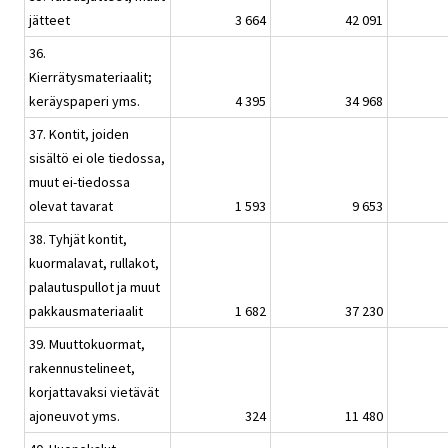
jätteet
3 664
42 091
36.
Kierrätysmateriaalit;
keräyspaperi yms.
4 395
34 968
37. Kontit, joiden
sisältö ei ole tiedossa,
muut ei-tiedossa
olevat tavarat
1 593
9 653
38. Tyhjät kontit,
kuormalavat, rullakot,
palautuspullot ja muut
pakkausmateriaalit
1 682
37 230
39. Muuttokuormat,
rakennustelineet,
korjattavaksi vietävät
ajoneuvot yms.
324
11 480