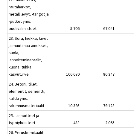
rautaharkot,
metallilevyt, -tangot ja
-putket yms.
puolivalmisteet
5 706
67 041
23. Sora, hiekka, kivet
ja muut maa-ainekset,
suola,
lannoitemineraalit,
kuona, tuhka,
kasvuturve
106 670
86 347
24. Betoni, tiilet,
elementit, sementti,
kalkki yms.
rakennusmateriaalit
10 395
79 123
25. Lannoitteet ja
typpiyhdisteet
438
2 065
26. Peruskemikaalit;