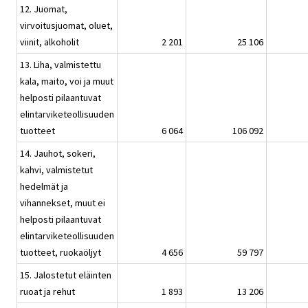
12. Juomat,
virvoitusjuomat, oluet,
viinit, alkoholit
2 201
25 106
13. Liha, valmistettu
kala, maito, voi ja muut
helposti pilaantuvat
elintarviketeollisuuden
tuotteet
6 064
106 092
14. Jauhot, sokeri,
kahvi, valmistetut
hedelmät ja
vihannekset, muut ei
helposti pilaantuvat
elintarviketeollisuuden
tuotteet, ruokaöljyt
4 656
59 797
15. Jalostetut eläinten
ruoat ja rehut
1 893
13 206