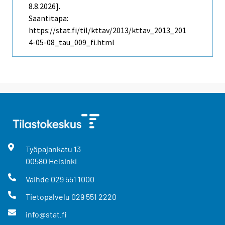
8.8.2026].
Saantitapa:
https://stat.fi/til/kttav/2013/kttav_2013_201
4-05-08_tau_009_fi.html
Työpajankatu
13
00580
Helsinki
Vaihde
029 551 1000
Tietopalvelu
029 551 2220
info@stat.fi