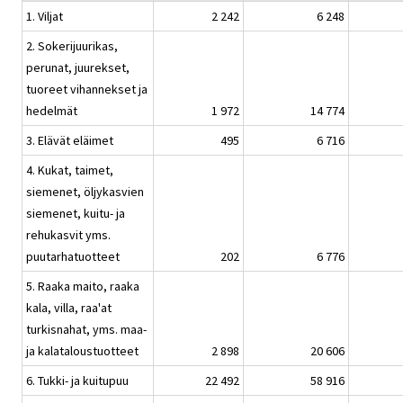
1. Viljat
2 242
6 248
2. Sokerijuurikas,
perunat, juurekset,
tuoreet vihannekset ja
hedelmät
1 972
14 774
3. Elävät eläimet
495
6 716
4. Kukat, taimet,
siemenet, öljykasvien
siemenet, kuitu- ja
rehukasvit yms.
puutarhatuotteet
202
6 776
5. Raaka maito, raaka
kala, villa, raa'at
turkisnahat, yms. maa-
ja kalataloustuotteet
2 898
20 606
6. Tukki- ja kuitupuu
22 492
58 916