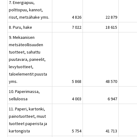
7. Energiapuu,
polttopuu, kannot,
risut, metsähake yms.
4 826
22 879
8. Puru, hake
7 022
18 615
9. Mekaanisen
metsäteollisuuden
tuotteet, sahattu
puutavara, paneelit,
levytuotteet,
taloelementit puusta
yms.
5 868
48 570
10. Paperimassa,
selluloosa
4 003
6 947
11. Paperi, kartonki,
painotuotteet, muut
tuotteet paperista ja
kartongista
5 754
41 713