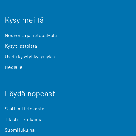
Kysy meiltä
Neuvonta ja tietopalvelu
Kysy tilastoista
Usein kysytyt kysymykset
Medialle
Löydä nopeasti
StatFin-tietokanta
Tilastotietokannat
Suomi lukuina