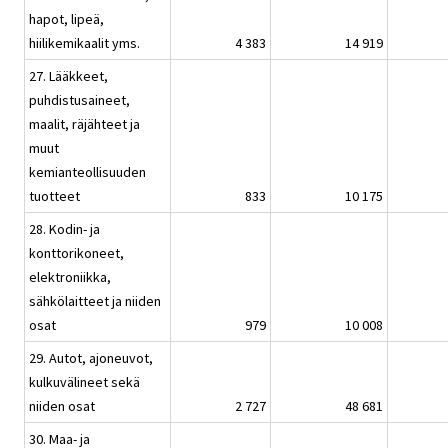
hapot, lipeä,
hiilikemikaalit yms.
4 383
14 919
27. Lääkkeet,
puhdistusaineet,
maalit, räjähteet ja
muut
kemianteollisuuden
tuotteet
833
10 175
28. Kodin- ja
konttorikoneet,
elektroniikka,
sähkölaitteet ja niiden
osat
979
10 008
29. Autot, ajoneuvot,
kulkuvälineet sekä
niiden osat
2 727
48 681
30. Maa- ja