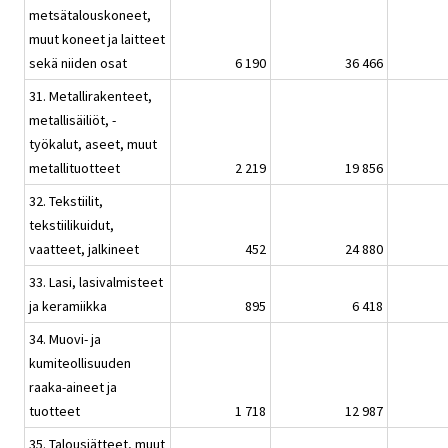
metsätalouskoneet,
muut koneet ja laitteet
sekä niiden osat
6 190
36 466
31. Metallirakenteet,
metallisäiliöt, -
työkalut, aseet, muut
metallituotteet
2 219
19 856
32. Tekstiilit,
tekstiilikuidut,
vaatteet, jalkineet
452
24 880
33. Lasi, lasivalmisteet
ja keramiikka
895
6 418
34. Muovi- ja
kumiteollisuuden
raaka-aineet ja
tuotteet
1 718
12 987
35. Talousjätteet, muut