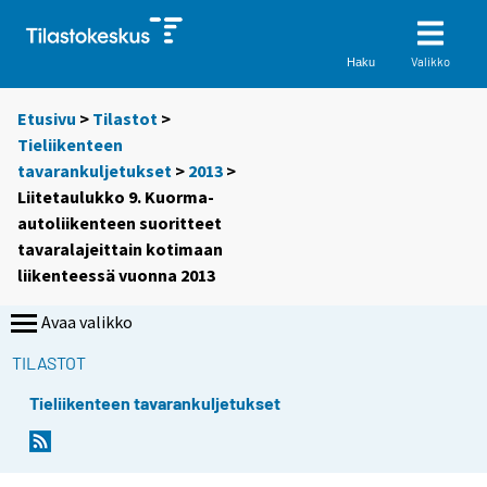
Valikko
Haku
Etusivu
>
Tilastot
>
Tieliikenteen
tavarankuljetukset
>
2013
>
Liitetaulukko 9. Kuorma-
autoliikenteen suoritteet
tavaralajeittain kotimaan
liikenteessä vuonna 2013
Avaa valikko
TILASTOT
Tieliikenteen tavarankuljetukset