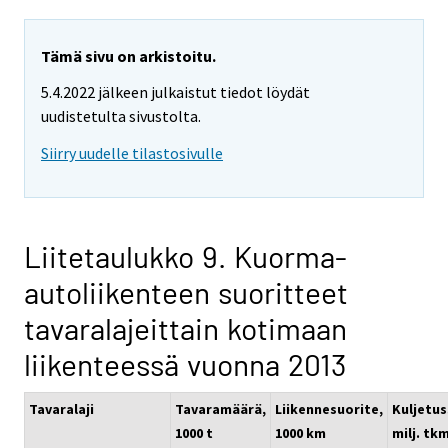
Tämä sivu on arkistoitu.
5.4.2022 jälkeen julkaistut tiedot löydät
uudistetulta sivustolta.
Siirry uudelle tilastosivulle
Liitetaulukko 9. Kuorma-
autoliikenteen suoritteet
tavaralajeittain kotimaan
liikenteessä vuonna 2013
Tavaralaji
Tavaramäärä,
Liikennesuorite,
Kuljetus
1000 t
1000 km
milj. tk