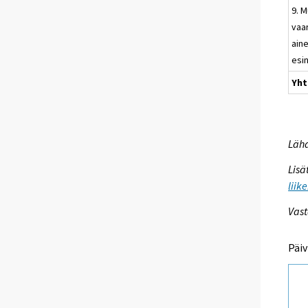
9. 
vaar
aine
esi
Yht
Lähd
Lisä
liik
Vast
Päiv