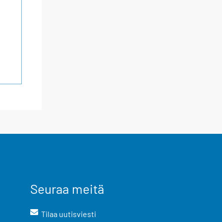
Seuraa meitä
Tilaa uutisviesti