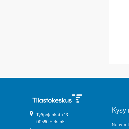
Kysy 
Työpajankatu
13
00580
Helsinki
Neuvonta