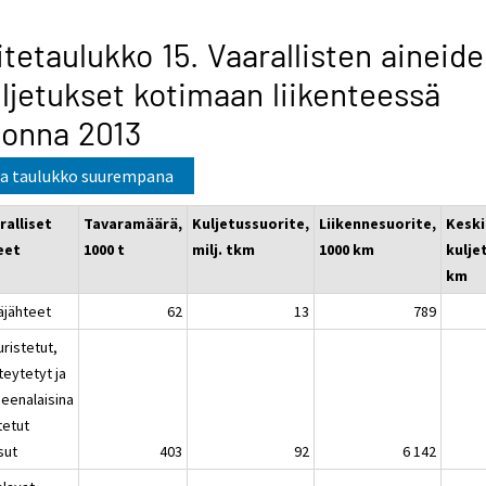
itetaulukko 15. Vaarallisten aineid
ljetukset kotimaan liikenteessä
onna 2013
a taulukko suurempana
ralliset
Tavaramäärä,
Kuljetussuorite,
Liikennesuorite,
Kesk
eet
1000 t
milj. tkm
1000 km
kulje
km
äjähteet
62
13
789
uristetut,
teytetyt ja
neenalaisina
tetut
sut
403
92
6 142