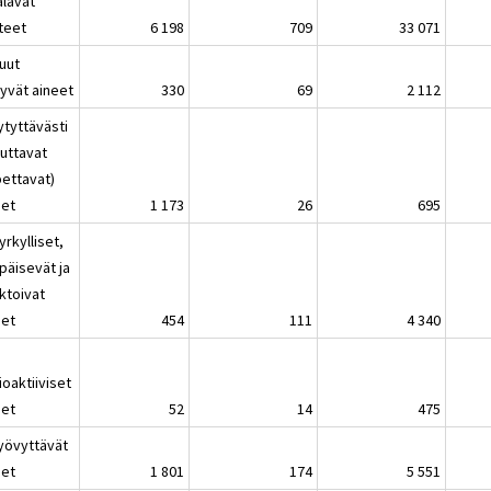
alavat
teet
6 198
709
33 071
Muut
tyvät aineet
330
69
2 112
ytyttävästi
kuttavat
pettavat)
eet
1 173
26
695
yrkylliset,
päisevät ja
ktoivat
eet
454
111
4 340
oaktiiviset
eet
52
14
475
Syövyttävät
eet
1 801
174
5 551