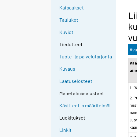
Katsaukset
Li
Taulukot
ku
Kuviot
vu
Tiedotteet
Ava
Tuote- ja palvelutarjonta
Vaa
Kuvaus
ain
Laatuselosteet
1. R
Menetelmäselosteet
2. P
nes
Käsitteet ja määritelmät
pai
Luokitukset
liuo
kaa
Linkit