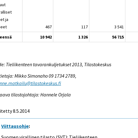
Muut
alliset
et ja
neet
467
117
3 541
eensä
10 942
1 326
56 715
e: Tieliikenteen tavarankuljetukset 2013, Tilastokeskus
tietoja: Mikko Simonaho 09 1734 2789,
enne.matkailu@tilastokeskus.fi
aava tilastojohtaja: Hannele Orjala
itetty 8.5.2014
Viittausohje
:
Suomen virallinen tilasto (SVT): Tieliikenteen