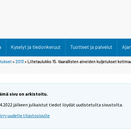
a
Kyselyt ja tiedonkeruut
Tuotteet ja palvelut
Aja
etukset
>
2013
> Liitetaulukko 15. Vaarallisten aineiden kuljetukset kotima
ämä sivu on arkistoitu.
.4.2022 jälkeen julkaistut tiedot löydät uudistetulta sivustolta.
iirry uudelle tilastosivulle