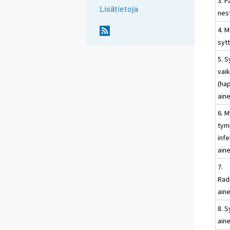
3. P
Lisätietoja
nes
4. 
syt
5. S
vai
(ha
ain
6. M
tym
infe
ain
7.
Radi
ain
8. 
ain