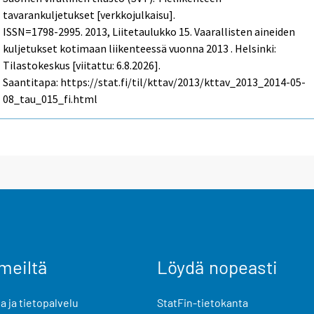
tavarankuljetukset [verkkojulkaisu].
ISSN=1798-2995. 2013, Liitetaulukko 15. Vaarallisten aineiden
kuljetukset kotimaan liikenteessä vuonna 2013 . Helsinki:
Tilastokeskus [viitattu: 6.8.2026].
Saantitapa: https://stat.fi/til/kttav/2013/kttav_2013_2014-05-
08_tau_015_fi.html
meiltä
Löydä nopeasti
 ja tietopalvelu
StatFin-tietokanta