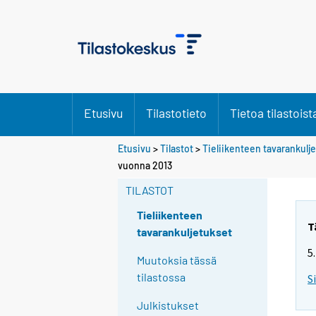
Etusivu
Tilastotieto
Tietoa tilastoist
Etusivu
>
Tilastot
>
Tieliikenteen tavarankulj
vuonna 2013
TILASTOT
Tieliikenteen
T
tavarankuljetukset
5
Muutoksia tässä
tilastossa
S
Julkistukset