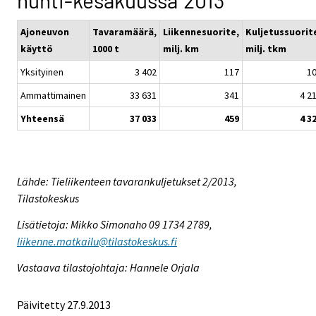
huhti-kesäkuussa 2013
Ajoneuvon
Tavaramäärä,
Liikennesuorite,
Kuljetussuorit
käyttö
1000 t
milj. km
milj. tkm
Yksityinen
3 402
117
1
Ammattimainen
33 631
341
4 2
Yhteensä
37 033
459
4 3
Lähde: Tieliikenteen tavarankuljetukset 2/2013,
Tilastokeskus
Lisätietoja: Mikko Simonaho 09 1734 2789,
liikenne.matkailu@tilastokeskus.fi
Vastaava tilastojohtaja: Hannele Orjala
Päivitetty 27.9.2013