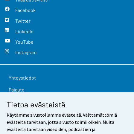
Facebook
Twitter
LinkedIn
YouTube
Instagram
Yhteystiedot
Palaute
Käyttöehdot
Tietoa evästeistä
Tietosuoja
Käytämme sivustollamme evästeitä. Välttämättömiä
evästeitä tarvitaan, jotta sivusto toimii oikein. Muita
Saavutettavuus
evästeitä tarvitaan videoiden, podcastien ja