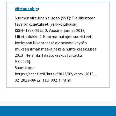
Viittausohje
:
Suomen virallinen tilasto (SVT): Tieliikenteen
tavarankuljetukset [verkkojulkaisu].
ISSN=1798-2995.
2. Vuosineljännes
2013,
Liitetaulukko 2. Kuorma-autojen suoritteet
kotimaan liikenteessä ajoneuvon käytön
mukaan ilman maa-aineksia huhti-kesäkuussa
2013 . Helsinki: Tilastokeskus [viitattu:
9.8.2026].
Saantitapa:
https://stat.fi/til/kttav/2013/02/kttav_2013_
02_2013-09-27_tau_002_fi.html