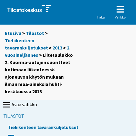
Valikko
Haku
Etusivu
>
Tilastot
>
Tieliikenteen
tavarankuljetukset
>
2013
>
2.
vuosineljännes
> Liitetaulukko
2. Kuorma-autojen suoritteet
kotimaan liikenteessä
ajoneuvon käytön mukaan
ilman maa-aineksia huhti-
kesäkuussa 2013
Avaa valikko
TILASTOT
Tieliikenteen tavarankuljetukset