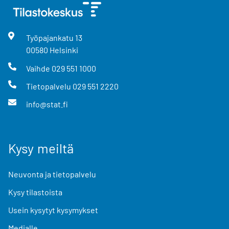
Työpajankatu
13
00580
Helsinki
Vaihde
029 551 1000
Tietopalvelu
029 551 2220
info@stat.fi
Kysy meiltä
Neuvonta ja tietopalvelu
Kysy tilastoista
Usein kysytyt kysymykset
Medialle