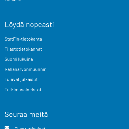
Löydä nopeasti
StatFin-tietokanta
Tilastotietokannat
Suomi lukuina
Rahanarvonmuunnin
Tulevat julkaisut
Tutkimusaineistot
Seuraa meitä
Tilaa uutisviesti