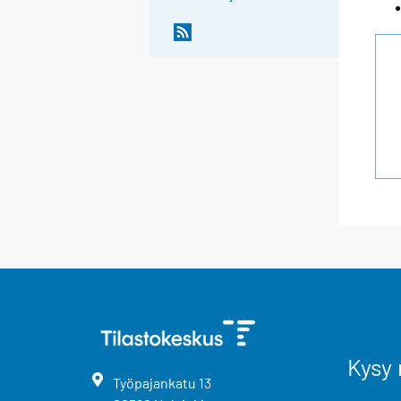
Kysy 
Työpajankatu
13