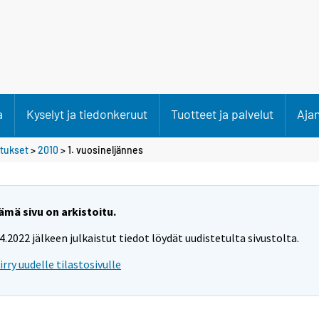
a
Kyselyt ja tiedonkeruut
Tuotteet ja palvelut
Aja
etukset
>
2010
>
1. vuosineljännes
ämä sivu on arkistoitu.
.4.2022 jälkeen julkaistut tiedot löydät uudistetulta sivustolta.
iirry uudelle tilastosivulle