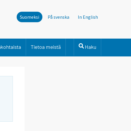
Suomeksi
På svenska
In English
nkohtaista
Tietoa meistä
Haku