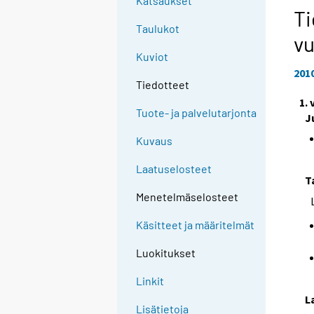
Katsaukset
Ti
Taulukot
vu
Kuviot
201
Tiedotteet
1.
Tuote- ja palvelutarjonta
J
Kuvaus
Laatuselosteet
T
Menetelmäselosteet
Käsitteet ja määritelmät
Luokitukset
Linkit
L
Lisätietoja