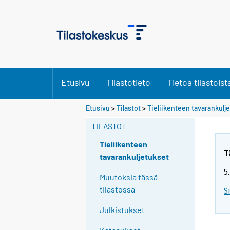
Etusivu
Tilastotieto
Tietoa tilastoist
Etusivu
>
Tilastot
>
Tieliikenteen tavarankulj
TILASTOT
Tieliikenteen
T
tavarankuljetukset
5
Muutoksia tässä
tilastossa
S
Julkistukset