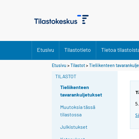
Etusivu
Tilastotieto
Tietoa tilastoist
Etusivu
>
Tilastot
>
Tieliikenteen tavarankulj
TILASTOT
Tieliikenteen
T
tavarankuljetukset
5
Muutoksia tässä
tilastossa
S
Julkistukset