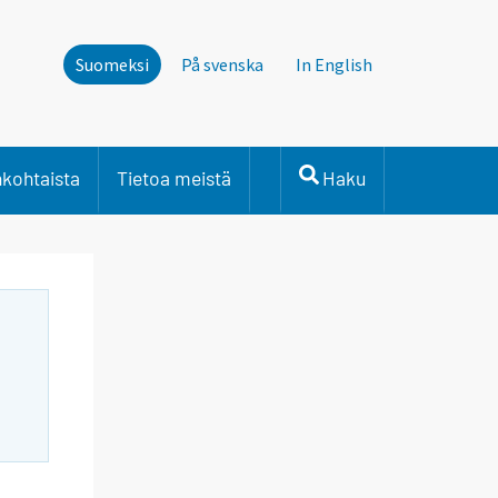
Suomeksi
På svenska
In English
nkohtaista
Tietoa meistä
Haku