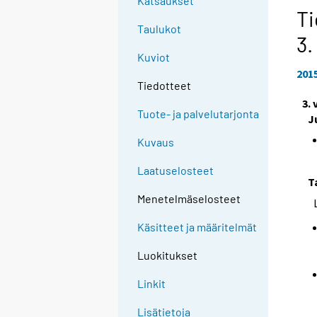
Katsaukset
Ti
Taulukot
3.
Kuviot
201
Tiedotteet
3.
Tuote- ja palvelutarjonta
J
Kuvaus
Laatuselosteet
T
Menetelmäselosteet
Käsitteet ja määritelmät
Luokitukset
Linkit
Lisätietoja