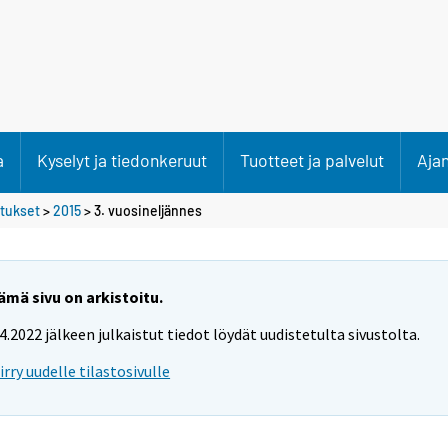
a
Kyselyt ja tiedonkeruut
Tuotteet ja palvelut
Aja
etukset
>
2015
>
3. vuosineljännes
ämä sivu on arkistoitu.
.4.2022 jälkeen julkaistut tiedot löydät uudistetulta sivustolta.
iirry uudelle tilastosivulle