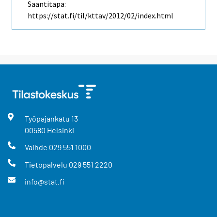
Saantitapa:
https://stat.fi/til/kttav/2012/02/index.html
Työpajankatu
13
00580
Helsinki
Vaihde
029 551 1000
Tietopalvelu
029 551 2220
info@stat.fi