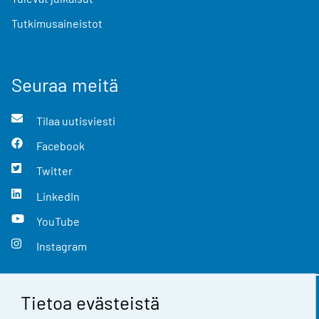
Tutkimusaineistot
Seuraa meitä
Tilaa uutisviesti
Facebook
Twitter
LinkedIn
YouTube
Instagram
Tietoa evästeistä
Yhteystiedot