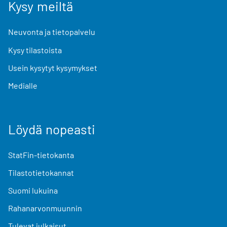
Kysy meiltä
Neuvonta ja tietopalvelu
Kysy tilastoista
Usein kysytyt kysymykset
Medialle
Löydä nopeasti
StatFin-tietokanta
Tilastotietokannat
Suomi lukuina
Rahanarvonmuunnin
Tulevat julkaisut