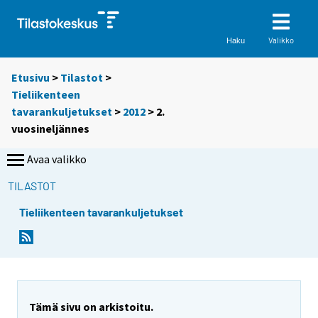
Valikko
Haku
Etusivu
>
Tilastot
>
Tieliikenteen
tavarankuljetukset
>
2012
>
2.
vuosineljännes
Avaa valikko
TILASTOT
Tieliikenteen tavarankuljetukset
Tämä sivu on arkistoitu.