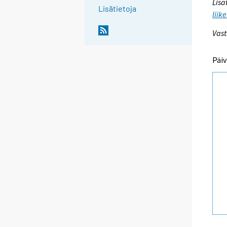
Lisä
Lisätietoja
liik
Vast
Päiv