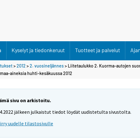
a
Kyselyt ja tiedonkeruut
Tuotteet ja palvelut
Aja
etukset
>
2012
>
2. vuosineljännes
> Liitetaulukko 2. Kuorma-autojen suo
 maa-aineksia huhti-kesäkuussa 2012
ämä sivu on arkistoitu.
.4.2022 jälkeen julkaistut tiedot löydät uudistetulta sivustolta.
iirry uudelle tilastosivulle