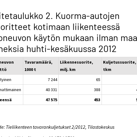
itetaulukko 2. Kuorma-autojen
oritteet kotimaan liikenteessä
oneuvon käytön mukaan ilman maa
neksia huhti-kesäkuussa 2012
neuvon
Tavaramäärä,
Liikennesuorite,
Kuljetussuorite, 
ttö
1000 t
milj. km
tkm
ityinen
7 244
65
attimainen
40 331
388
eensä
47 575
453
e: Tieliikenteen tavarankuljetukset 2/2012, Tilastokeskus