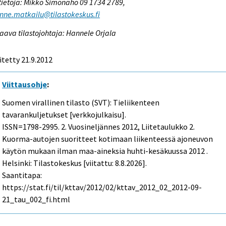
tietoja: Mikko Simonaho 09 1734 2789,
enne.matkailu@tilastokeskus.fi
aava tilastojohtaja: Hannele Orjala
itetty 21.9.2012
Viittausohje
:
Suomen virallinen tilasto (SVT): Tieliikenteen
tavarankuljetukset [verkkojulkaisu].
ISSN=1798-2995.
2. Vuosineljännes
2012, Liitetaulukko 2.
Kuorma-autojen suoritteet kotimaan liikenteessä ajoneuvon
käytön mukaan ilman maa-aineksia huhti-kesäkuussa 2012 .
Helsinki: Tilastokeskus [viitattu: 8.8.2026].
Saantitapa:
https://stat.fi/til/kttav/2012/02/kttav_2012_02_2012-09-
21_tau_002_fi.html