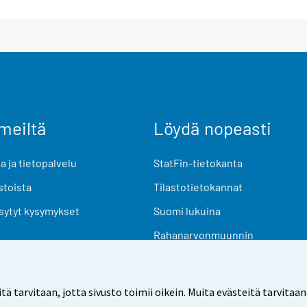
meiltä
Löydä nopeasti
 ja tietopalvelu
StatFin-tietokanta
stoista
Tilastotietokannat
sytyt kysymykset
Suomi lukuina
Rahanarvonmuunnin
Tulevat julkaisut
Tutkimusaineistot
arvitaan, jotta sivusto toimii oikein. Muita evästeitä tarvitaan