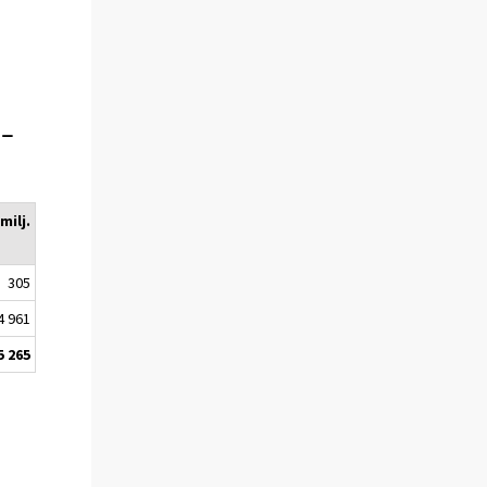
-
milj.
305
4 961
5 265