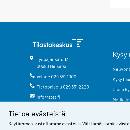
Kysy 
Työpajankatu
13
00580
Helsinki
Neuvonta
Vaihde
029 551 1000
Kysy tila
Tietopalvelu
029 551 2220
Usein ky
info@stat.fi
Medialle
Tietoa evästeistä
Käytämme sivustollamme evästeitä. Välttämättömiä evästeitä t