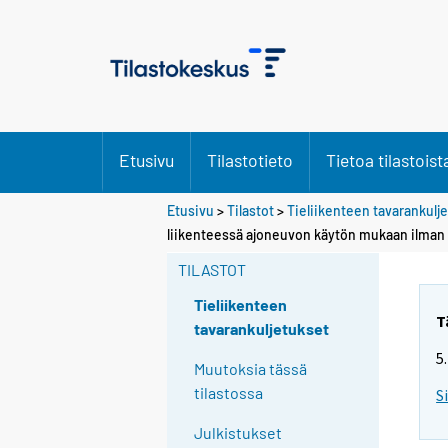
Etusivu
Tilastotieto
Tietoa tilastoist
Etusivu
>
Tilastot
>
Tieliikenteen tavarankulj
liikenteessä ajoneuvon käytön mukaan ilman
TILASTOT
Tieliikenteen
T
tavarankuljetukset
5
Muutoksia tässä
tilastossa
S
Julkistukset