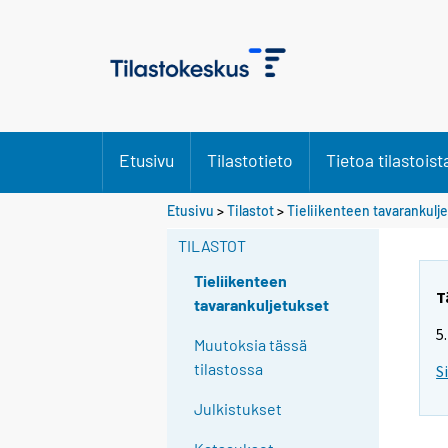
Etusivu
Tilastotieto
Tietoa tilastoist
Etusivu
>
Tilastot
>
Tieliikenteen tavarankulj
TILASTOT
Tieliikenteen
T
tavarankuljetukset
5
Muutoksia tässä
tilastossa
S
Julkistukset