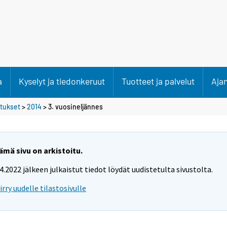
a
Kyselyt ja tiedonkeruut
Tuotteet ja palvelut
Aja
etukset
>
2014
>
3. vuosineljännes
ämä sivu on arkistoitu.
.4.2022 jälkeen julkaistut tiedot löydät uudistetulta sivustolta.
iirry uudelle tilastosivulle