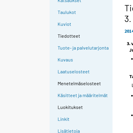
Katsaukset
Ti
Taulukot
3.
Kuviot
201
Tiedotteet
3.
Tuote- ja palvelutarjonta
J
Kuvaus
Laatuselosteet
T
Menetelmäselosteet
Käsitteet ja määritelmät
Luokitukset
Linkit
Lisätietoja