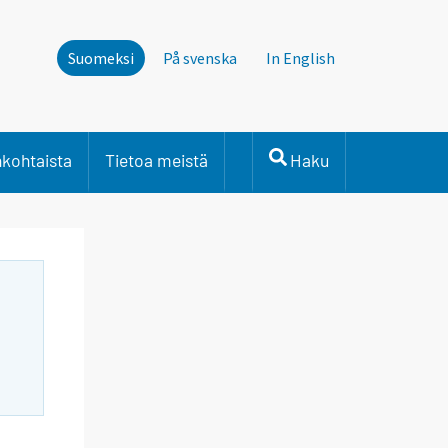
Suomeksi
På svenska
In English
nkohtaista
Tietoa meistä
Haku