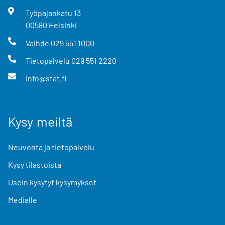
Työpajankatu
13
00580
Helsinki
Vaihde
029 551 1000
Tietopalvelu
029 551 2220
info@stat.fi
Kysy meiltä
Neuvonta ja tietopalvelu
Kysy tilastoista
Usein kysytyt kysymykset
Medialle