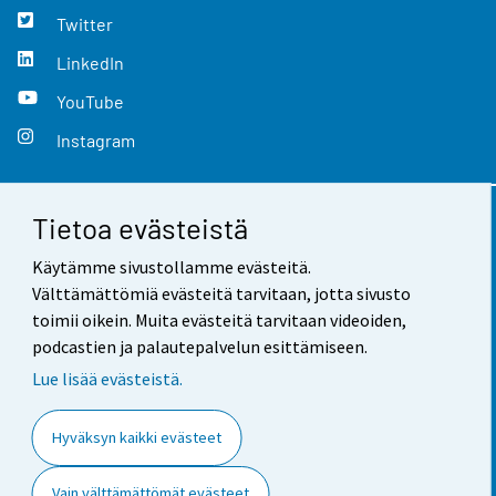
Twitter
LinkedIn
YouTube
Instagram
Tietoa evästeistä
Yhteystiedot
Käytämme sivustollamme evästeitä.
Palaute
Välttämättömiä evästeitä tarvitaan, jotta sivusto
toimii oikein. Muita evästeitä tarvitaan videoiden,
Käyttöehdot
podcastien ja palautepalvelun esittämiseen.
Tietosuoja
Lue lisää evästeistä.
Saavutettavuus
Hyväksyn kaikki evästeet
Tietoa sivustosta
Vain välttämättömät evästeet