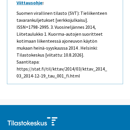
Viittausohje
:
Suomen virallinen tilasto (SVT): Tieliikenteen
tavarankuljetukset [verkkojulkaisu].
ISSN=1798-2995.
3. Vuosineljännes
2014,
Liitetaulukko 1. Kuorma-autojen suoritteet
kotimaan liikenteessä ajoneuvon käytön
mukaan heinä-syyskuussa 2014 . Helsinki:
Tilastokeskus [viitattu: 10.8.2026].
Saantitapa:
https://stat.fi/til/kttav/2014/03/kttav_2014_
03_2014-12-19_tau_001_fi.html