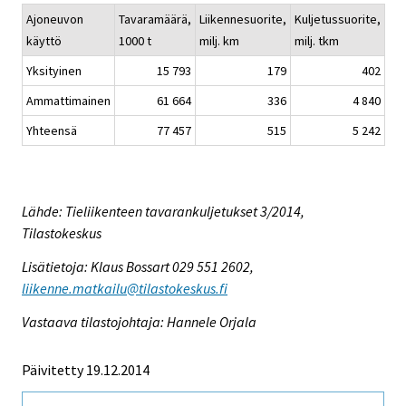
Ajoneuvon
Tavaramäärä,
Liikennesuorite,
Kuljetussuorite,
käyttö
1000 t
milj. km
milj. tkm
Yksityinen
15 793
179
402
Ammattimainen
61 664
336
4 840
Yhteensä
77 457
515
5 242
Lähde: Tieliikenteen tavarankuljetukset 3/2014,
Tilastokeskus
Lisätietoja: Klaus Bossart 029 551 2602,
liikenne.matkailu@tilastokeskus.fi
Vastaava tilastojohtaja: Hannele Orjala
Päivitetty 19.12.2014