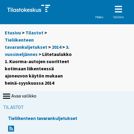
Valikko
Haku
Etusivu
>
Tilastot
>
Tieliikenteen
tavarankuljetukset
>
2014
>
3.
vuosineljännes
> Liitetaulukko
1. Kuorma-autojen suoritteet
kotimaan liikenteessä
ajoneuvon käytön mukaan
heinä-syyskuussa 2014
Avaa valikko
TILASTOT
Tieliikenteen tavarankuljetukset