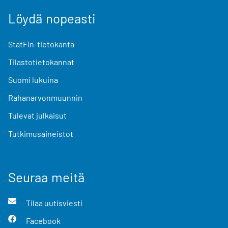
Löydä nopeasti
StatFin-tietokanta
Tilastotietokannat
Suomi lukuina
Rahanarvonmuunnin
Tulevat julkaisut
Tutkimusaineistot
Seuraa meitä
Tilaa uutisviesti
Facebook