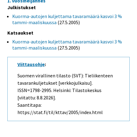
1. vuosineljännes
Julkistukset
Kuorma-autojen kuljettama tavaramäärä kasvoi 3 %
tammi-maaliskuussa
(27.5.2005)
Katsaukset
Kuorma-autojen kuljettama tavaramäärä kasvoi 3 %
tammi-maaliskuussa
(27.5.2005)
Viittausohje
:
Suomen virallinen tilasto (SVT): Tieliikenteen
tavarankuljetukset [verkkojulkaisu].
ISSN=1798-2995. Helsinki: Tilastokeskus
[viitattu: 8.8.2026].
Saantitapa:
https://stat.fi/til/kttav/2005/index.html