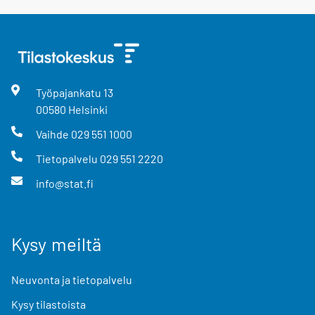
Työpajankatu
13
00580
Helsinki
Vaihde
029 551 1000
Tietopalvelu
029 551 2220
info@stat.fi
Kysy meiltä
Neuvonta ja tietopalvelu
Kysy tilastoista