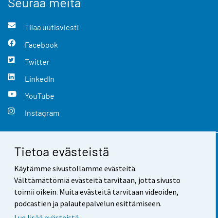
Seuraa meitä
Tilaa uutisviesti
Facebook
Twitter
LinkedIn
YouTube
Instagram
Tietoa evästeistä
Yhteystiedot
Käytämme sivustollamme evästeitä.
Palaute
Välttämättömiä evästeitä tarvitaan, jotta sivusto
toimii oikein. Muita evästeitä tarvitaan videoiden,
Käyttöehdot
podcastien ja palautepalvelun esittämiseen.
Tietosuoja
Lue lisää evästeistä.